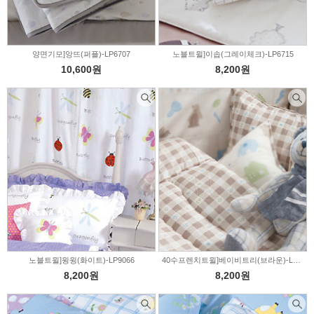
양면기모]앙뜨(퍼플)-LP6707
노블트윌]이솝(그레이체크)-LP6715
10,600원
8,200원
노블트윌]윙윙(화이트)-LP9066
40수프렌치트윌]베이비트리(브라운)-LP0566
8,200원
8,200원