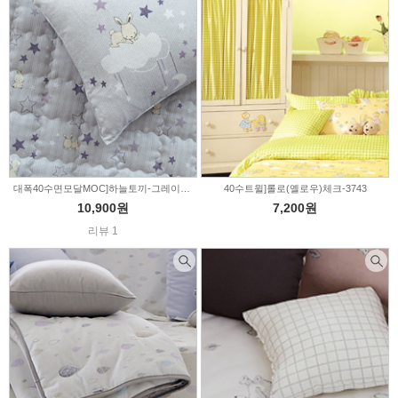
대폭40수면모달MOC]하늘토끼-그레이(202209)
40수트윌]롤로(옐로우)체크-3743
10,900원
7,200원
리뷰 1