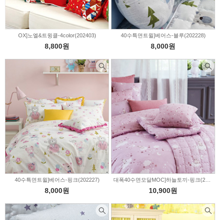
OX]노엘&트윙클-4color(202403)
40수특면트윌]베어스-블루(202228)
8,800원
8,000원
40수특면트윌]베어스-핑크(202227)
대폭40수면모달MOC]하늘토끼-핑크(202210)
8,000원
10,900원