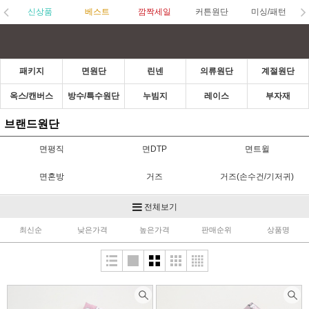
신상품
베스트
깜짝세일
커튼원단
미싱/패턴
패키지
면원단
린넨
의류원단
계절원단
옥스/캔버스
방수/특수원단
누빔지
레이스
부자재
브랜드원단
면평직
면DTP
면트윌
면혼방
거즈
거즈(손수건/기저귀)
아사
OX/캔버스
컷트지
전체보기
최신순
낮은가격
높은가격
판매순위
상품명
브랜드원단
디즈니/빨간머리앤
마이크로화이바