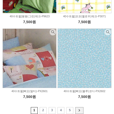
40수트윌]붕붕(그린)체크-P9623
40수트윌]코코(옐로우)체크-P3071
7,500원
7,500원
40수트윌]삐요(멀티)-PX2601
40수트윌]삐요(블루)코디-PX2602
7,500원
7,500원
1
2
3
4
5