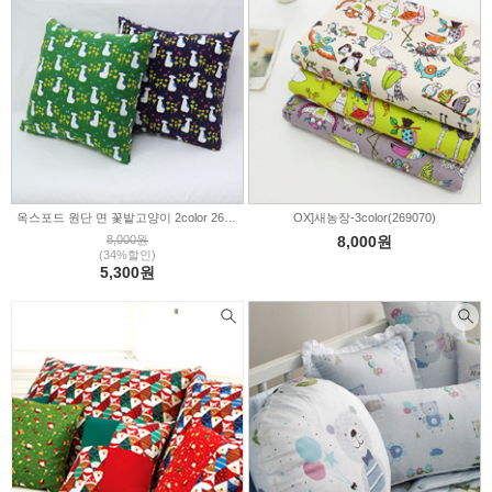
옥스포드 원단 면 꽃밭고양이 2color 269071
OX]새농장-3color(269070)
8,000원
8,000원
(34%할인)
5,300원