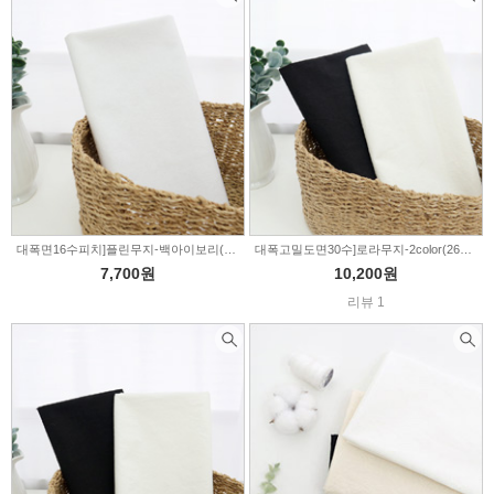
대폭면16수피치]플린무지-백아이보리(TB105)
대폭고밀도면30수]로라무지-2color(264813)
7,700원
10,200원
리뷰 1