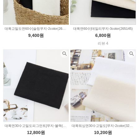
대폭고밀도면60수]슬링무지-2color(264814)
대폭면60수]데일리무지-3color(265145)
9,400원
6,800원
리뷰 4
대폭면30수고밀도피그먼트]무지-블랙(101-1)
대폭워싱면30수고밀도]무지-2color(320320)
12,800원
10,200원