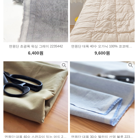
면원단 초광폭 워싱 그레이 2235442
면원단 대폭 40수 오가닉 100% 코코메리 E1124
6,400원
9,600원
면원단 대폭 40수 스판감이 있는 머드 2235173
면원단 대폭 30수 멜란지 선염 블루 2235169