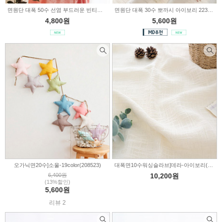
면원단 대폭 50수 선염 부드러운 빈티지레드 2236526
면원단 대폭 30수 뽀까시 아이보리 2236522
4,800원
5,600원
오가닉면20수]소울-19color(208523)
대폭면10수워싱슬라브]데라-아이보리(TB19-2)
6,400원
10,200원
(13%할인)
5,600원
리뷰 2