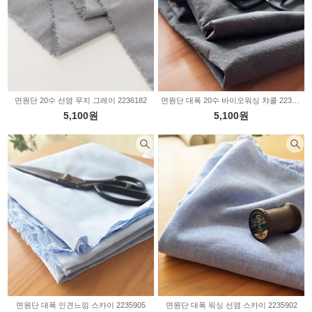
면원단 20수 선염 무지 그레이 2236182
면원단 대폭 20수 바이오워싱 챠콜 2235908
5,100원
5,100원
면원단 대폭 인견느낌 스카이 2235905
면원단 대폭 워싱 선염 스카이 2235902