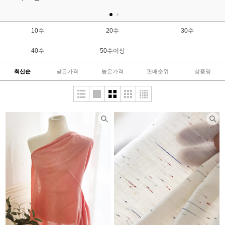
10수
20수
30수
40수
50수이상
최신순
낮은가격
높은가격
판매순위
상품명