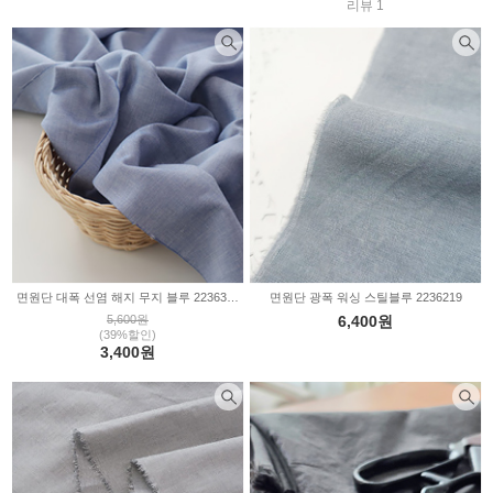
리뷰 1
면원단 대폭 선염 해지 무지 블루 2236361
면원단 광폭 워싱 스틸블루 2236219
5,600원
6,400원
(39%할인)
3,400원