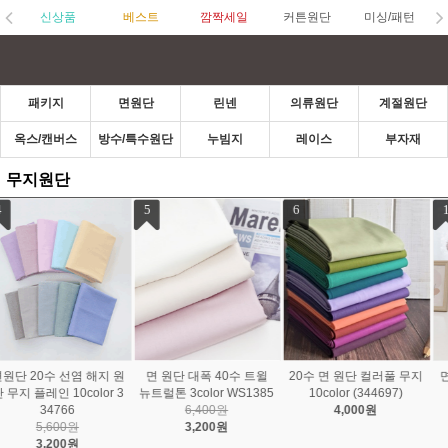
신상품
베스트
깜짝세일
커튼원단
미싱/패턴
패키지
면원단
린넨
의류원단
계절원단
옥스/캔버스
방수/특수원단
누빔지
레이스
부자재
무지원단
1
2
3
면원단 20수 아델 무지원
면원단 40수 톤앤톤 무지
면원단 대폭 20수 바이오
단 30color 322202
28color WS1392
워싱 뉴코하스 31color 2
5,600원
6,400원
235132
4,760원
2,400원
7,800원