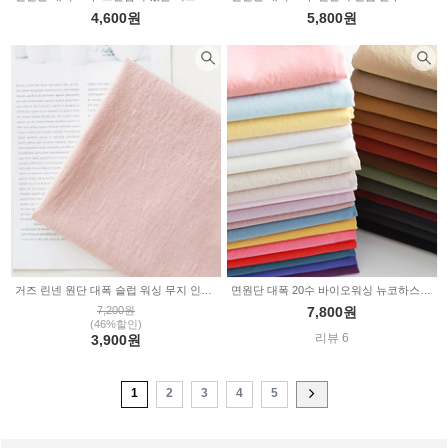
4,600원
5,800원
거즈 린넨 원단 대폭 슬럽 워싱 무지 인디핑크 2235135
면원단 대폭 20수 바이오워싱 뉴코하스 31color 2235132
7,200원
7,800원
(46%할인)
리뷰 6
3,900원
1
2
3
4
5