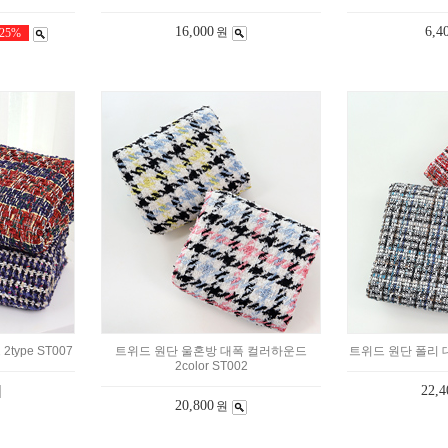
16,000
6,4
원
25%
type ST007
트위드 원단 울혼방 대폭 컬러하운드
트위드 원단 폴리 대폭
2color ST002
22,4
20,800
원