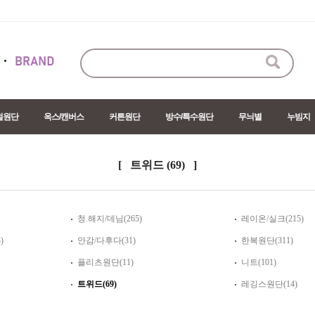
절원단
옥스/캔버스
커튼원단
방수/특수원단
무늬별
누빔지
[ 트위드
(69)
]
청.해지/데님(265)
레이온/실크(215)
)
안감/다후다(31)
한복원단(311)
플리츠원단(11)
니트(101)
트위드(69)
레깅스원단(14)