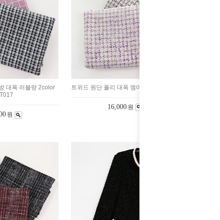
 대폭 러블랑 2color
트위드 원단 폴리 대폭 엠마 2color ST027
T017
16,000
원
00
원