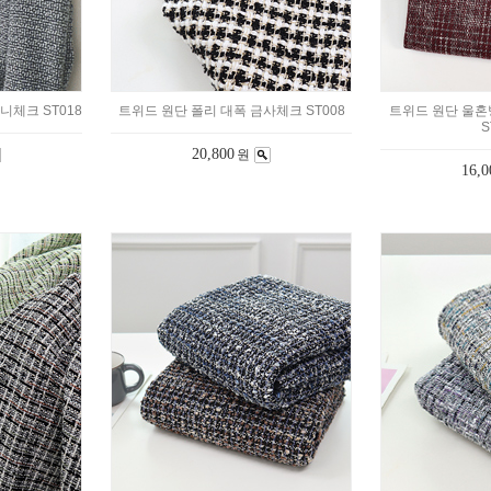
니체크 ST018
트위드 원단 폴리 대폭 금사체크 ST008
트위드 원단 울혼방
S
20,800
원
16,0