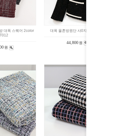
 대폭 스퀘어 2color
대폭 울혼방원단 샤0지 블랙 (016)
T012
44,800
원
00
원