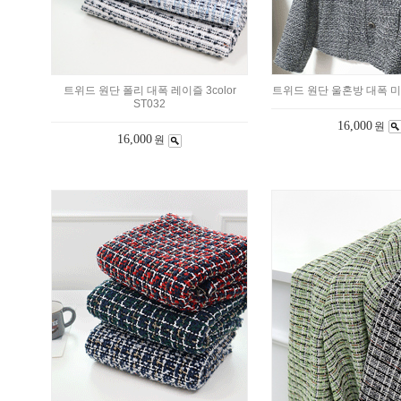
트위드 원단 폴리 대폭 레이즐 3color
트위드 원단 울혼방 대폭 미
ST032
16,000
원
16,000
원