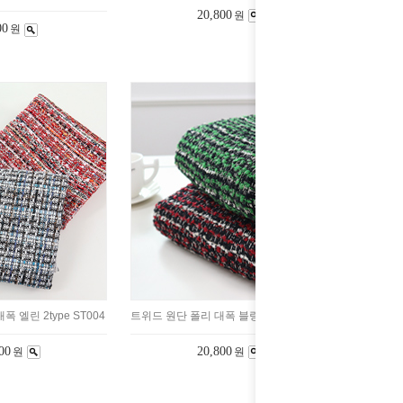
20,800
원
00
원
 엘린 2type ST004
트위드 원단 폴리 대폭 블링 2color ST003
00
20,800
원
원