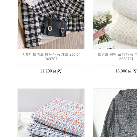
샤0지 트위드 원단 대폭 체크 2color
트위드 원단 폴리 대폭 부티
349707
2228711
11,200
16,000
원
원