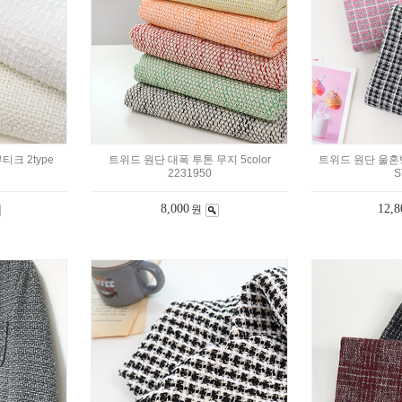
크 2type
트위드 원단 대폭 투톤 무지 5color
트위드 원단 울혼방
2231950
S
8,000
12,8
원