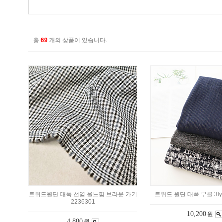
총
69
개의 상품이 있습니다.
트위드원단 대폭 선염 울느낌 브라운 카키
트위드 원단 대폭 부클 3typ
2236301
10,200
원
4,800
원