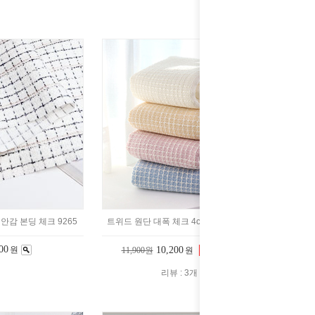
안감 본딩 체크 9265
트위드 원단 대폭 체크 4color 2228938
00
원
10,200
11,900원
원
14%
리뷰 : 3개