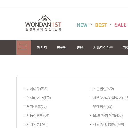
패키지
면원단
린넨
의류/다이마루
계
다이마루(783)
스판원단(482)
랏셀레이스(175)
자켓/야상/바람막이(143
저지/분또(35)
무대의상(82)
기능성원단(30)
울/모직/양장지(438)
기타의류(298)
패딩(누빔)/본딩(140)