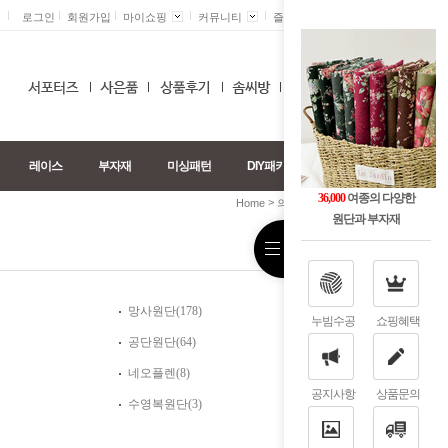
로그인
회원가입
마이쇼핑
커뮤니티
즐겨찾기 +
0
레이스
부자재
미싱패턴
DIY패키지
36,000
여종의 다양한
>
>
Home
의류/다이마루
트위드
원단과 부자재
망사원단(178)
누빔수공
쇼핑혜택
공단원단(64)
네오플렌(8)
공지사항
상품문의
수영복원단(3)