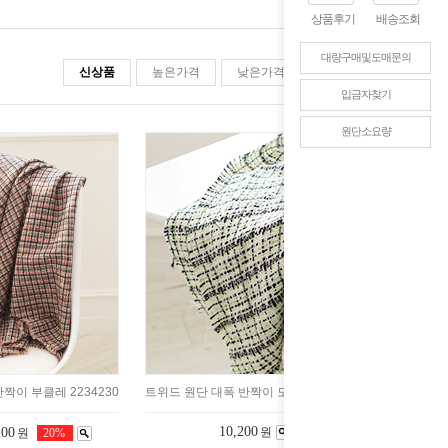
상품후기
배송조회
대량구매및도매문의
신상품
높은가격
낮은가격
판매순위
입금자찾기
원단소요량
짝이 부클레 2234230
트위드 원단 대폭 반짝이 도니골 2234245
10,200
200
원
원
20%