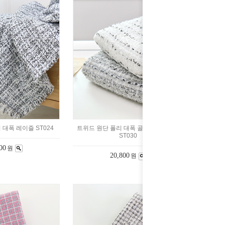
 대폭 레이즐 ST024
트위드 원단 폴리 대폭 골드부클 2color
ST030
00
원
20,800
원