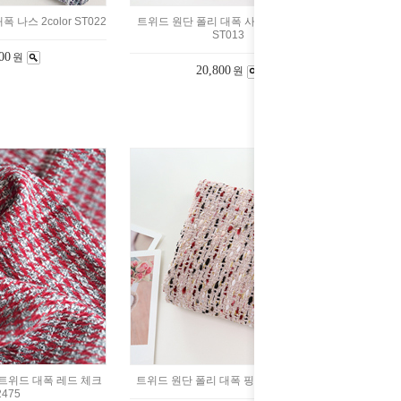
 나스 2color ST022
트위드 원단 폴리 대폭 사각믹스 2color
ST013
00
원
20,800
원
트위드 대폭 레드 체크
트위드 원단 폴리 대폭 핑크부클 ST001
2475