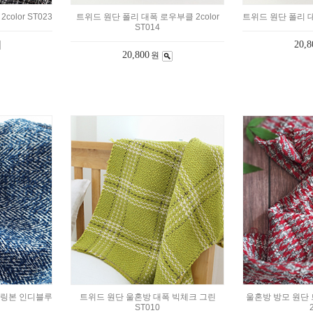
olor ST023
트위드 원단 폴리 대폭 로우부클 2color
트위드 원단 폴리 대폭
ST014
20,8
20,800
원
헤링본 인디블루
트위드 원단 울혼방 대폭 빅체크 그린
울혼방 방모 원단 
ST010