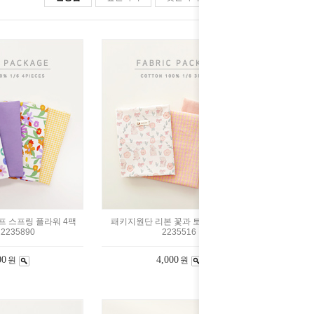
 스프링 플라워 4팩
패키지원단 리본 꽃과 토끼 3팩 1/8마
 2235890
2235516
00
4,000
원
원