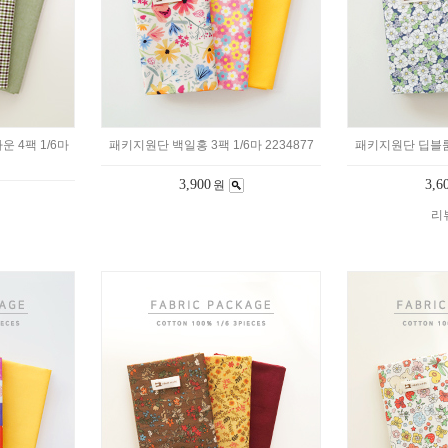
 4팩 1/6마
패키지원단 백일홍 3팩 1/6마 2234877
패키지원단 딥블룸 3
3,900
3,6
원
리뷰