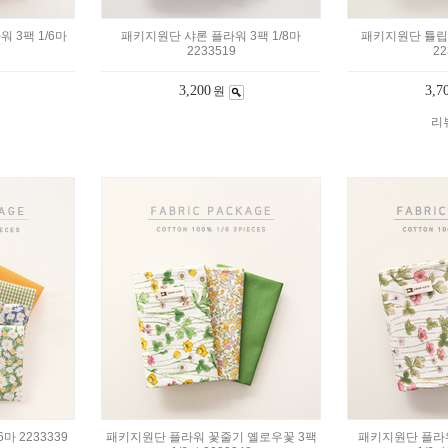
 3팩 1/6마
패키지원단 샤론 플라워 3팩 1/8마
패키지원단 튤립래
2233519
22
3,200
3,7
원
리뷰
마 2233339
패키지원단 플라워 꽃줄기 옐로우꽃 3팩
패키지원단 플라워