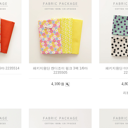
마 2235514
패키지원단 캔디조이 핑크 3팩 1/6마
패키지원단 미디
2235505
22
4,100
4,8
원
리뷰