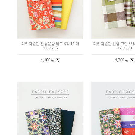
패키지원단 전통문양 레드 3팩 1/6마
패키지원단 선염 그린 브라운
2234936
2234878
4,100
4,200
원
원