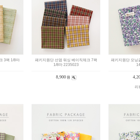
 3팩 1/8마
패키지원단 선염 워싱 베이직체크 7팩
패키지원단 모닝글로
1/8마 2235023
1
8,900
4,2
원
리뷰