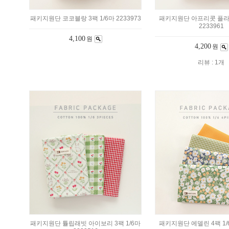
패키지원단 코코블랑 3팩 1/6마 2233973
패키지원단 아프리콧 플라워
2233961
4,100
원
4,200
원
리뷰 : 1개
패키지원단 튤립래빗 아이보리 3팩 1/6마
패키지원단 에델린 4팩 1/6