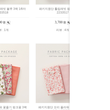
빗 블루 3팩 1/6마
패키지원단 튤립래빗 핑크 3팩 1/6마
33518
2233517
00
3,700
원
원
 : 1개
리뷰 : 4개
 꽃줄기 핑크꽃 3팩
패키지원단 모리 플라워 피치핑크 3팩