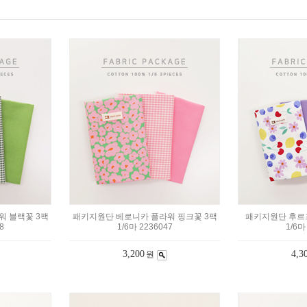
워 블랙꽃 3팩
패키지원단 베로니카 플라워 핑크꽃 3팩
패키지원단 후르프
8
1/6마 2236047
1/6마
3,200
4,3
원