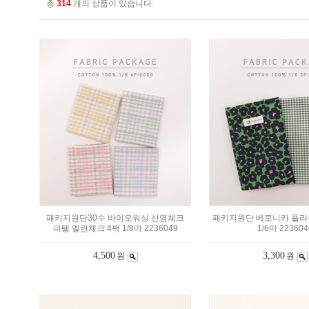
총
314
개의 상품이 있습니다.
패키지원단30수 바이오워싱 선염체크
패키지원단 베로니카 플라
파텔 멜란체크 4팩 1/8마 2236049
1/6마 223604
4,500
3,300
원
원