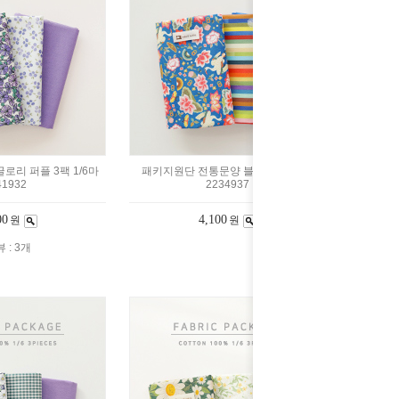
리 퍼플 3팩 1/6마
패키지원단 전통문양 블루 3팩 1/6마
41932
2234937
00
4,100
원
원
 : 3개