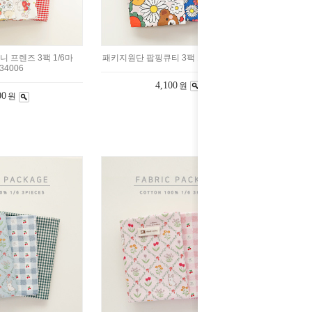
 프렌즈 3팩 1/6마
패키지원단 팝핑큐티 3팩 1/6마 2233988
34006
4,100
원
00
원