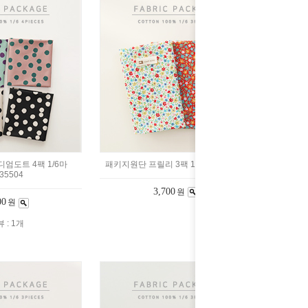
엄도트 4팩 1/6마
패키지원단 프릴리 3팩 1/6마 2235093
35504
3,700
원
00
원
 : 1개