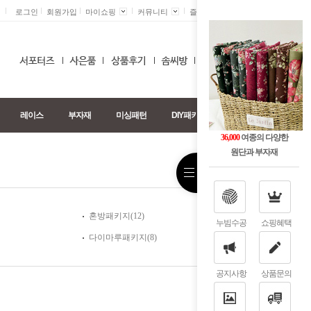
로그인
회원가입
마이쇼핑
커뮤니티
즐겨찾기 +
0
레이스
부자재
미싱패턴
DIY패키지
36,000
여종의 다양한
>
Home
원단패키지
원단과 부자재
혼방패키지
(12)
누빔수공
쇼핑혜택
다이마루패키지
(8)
공지사항
상품문의