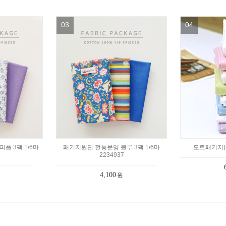
03
04
플 3팩 1/6마
패키지원단 전통문양 블루 3팩 1/6마
도트패키지]큐
2234937
4,100
원