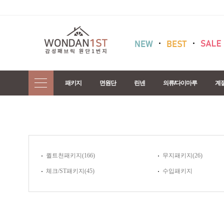
패키지
면원단
린넨
의류/다이마루
계
퀼트천패키지
(166)
무지패키지
(26)
체크/ST패키지
(45)
수입패키지