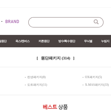
절원단
옥스/캔버스
커튼원단
방수/특수원단
무늬별
누빔지
[ 원단패키지
(314)
]
린넨패키지
(8)
OX패키지
(5)
도트패키지
(11)
X-MAS패키지
(33)