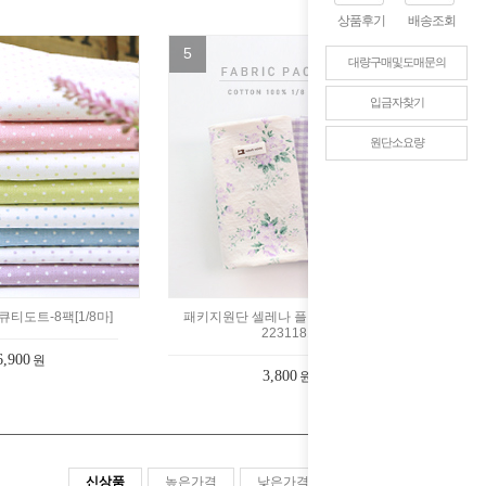
상품후기
배송조회
5
대량구매및도매문의
입금자찾기
원단소요량
티도트-8팩[1/8마]
패키지원단 셀레나 플라워 3팩 1/8마
2231181
6,900
원
3,800
원
신상품
높은가격
낮은가격
판매순위