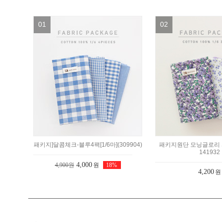
01
02
패키지]달콤체크-블루4팩[1/6마](309904)
패키지원단 모닝글로리 퍼
141932
4,000
4,900원
원
18%
4,200
원