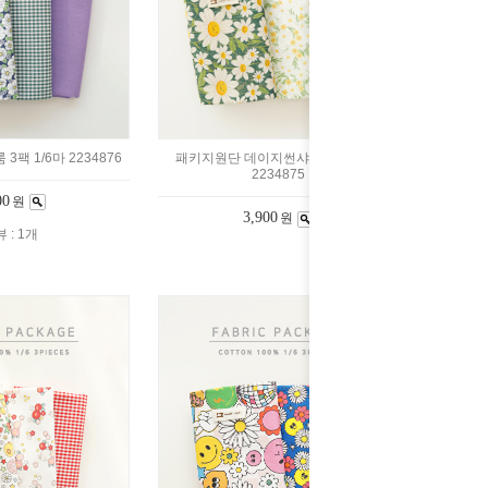
팩 1/6마 2234876
패키지원단 데이지썬샤인 3팩 1/6마
2234875
00
원
3,900
원
 : 1개