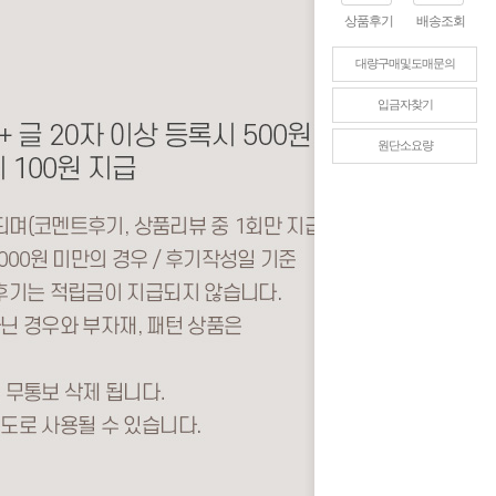
상품후기
배송조회
대량구매및도매문의
입금자찾기
원단소요량