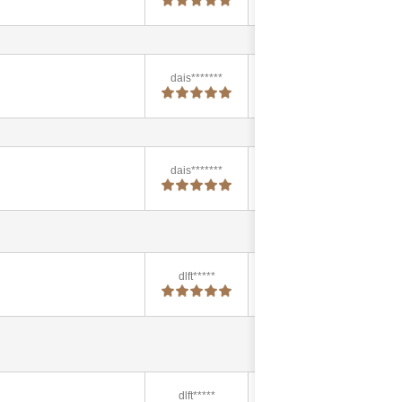
17:56:41
dais*******
2024-11-15
17:56:14
dais*******
2024-11-15
17:55:00
dlft*****
2024-10-15
13:49:22
dlft*****
2024-10-15