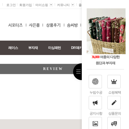
로그인
회원가입
마이쇼핑
커뮤니티
즐겨찾기 +
0
레이스
부자재
미싱패턴
DIY패키지
36,000
여종의 다양한
원단과 부자재
REVIEW
누빔수공
쇼핑혜택
공지사항
상품문의