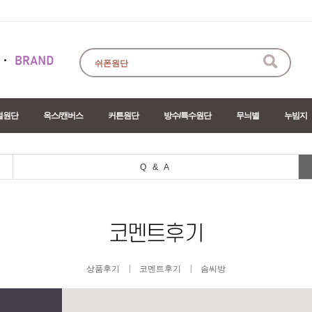
절원단
옥스/캔버스
커튼원단
방수/특수원단
무늬별
누빔지
Q & A
|
|
상품후기
코멘트후기
솜씨방