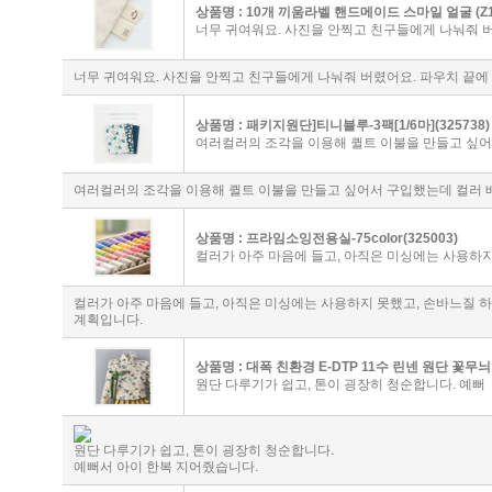
상품명 :
10개 끼움라벨 핸드메이드 스마일 얼굴 (Z1
너무 귀여워요. 사진을 안찍고 친구들에게 나눠줘 
너무 귀여워요. 사진을 안찍고 친구들에게 나눠줘 버렸어요. 파우치 끝에
상품명 :
패키지원단]티니블루-3팩[1/6마](325738)
여러컬러의 조각을 이용해 퀼트 이불을 만들고 싶
여러컬러의 조각을 이용해 퀼트 이불을 만들고 싶어서 구입했는데 컬러 배
상품명 :
프라임소잉전용실-75color(325003)
컬러가 아주 마음에 들고, 아직은 미싱에는 사용하
컬러가 아주 마음에 들고, 아직은 미싱에는 사용하지 못했고, 손바느질 하
계획입니다.
상품명 :
대폭 친환경 E-DTP 11수 린넨 원단 꽃무늬 
원단 다루기가 쉽고, 톤이 굉장히 청순합니다. 예뻐
원단 다루기가 쉽고, 톤이 굉장히 청순합니다.
예뻐서 아이 한복 지어줬습니다.