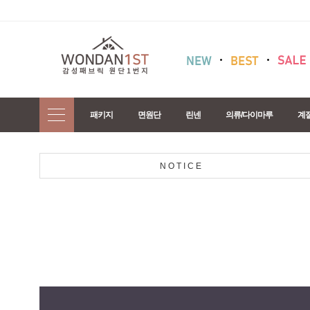
패키지
면원단
린넨
의류/다이마루
계
NOTICE