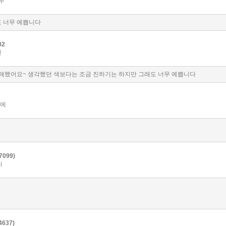
무
도 너무 예쁩니다
02
번
구매했어요~ 생각했던 색보다는 조금 진하기는 하지만 그래도 너무 예쁩니다
번에
099)
니
637)