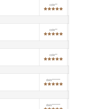
cole**
2024-12-26
11:30:07
cole**
2024-12-26
11:29:55
cole**
2024-12-26
11:29:47
dais*******
2024-11-15
17:56:58
dais*******
2024-11-15