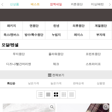
신상품
베스트
깜짝세일
커튼원단
미싱/패턴
패키지
면원단
린넨
의류원단
계절원단
옥스/캔버스
방수/특수원단
누빔지
레이스
부자재
모달/텐셀
무지원단
플라워원단
프린트원단
디즈니/빨간머리앤
체크
스트라이프
면자수컷트지
샤틴/도비
광목
전체보기
최신순
낮은가격
높은가격
판매순위
상품명
면혼방
퀼트(수입)
조각원단
모달/텐셀