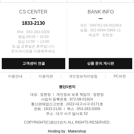
CS CENTER
BANK INFO
ㅡ
ㅡ
1833-2130
국민 : 599701-04-401663
농협 : 302-0684-5868-11
FAX : 053-283-0309
예금주 : 정현정
평일 09:00 ~ 16:00
점심 12:00` ~ 13:00
토,일,공휴일은 휴무입니다.
문의게시판을 이용해주세요.
고객센터 연결
상품 문의 게시판
이용안내
이용약관
개인정보처리방침
PC버전
원단1번지
대표 : 정현정 ㅣ 개인정보 보호 책임자 : 정현정
사업자 등록번호 : 872-08-01924
통신판매업신고번호 : 2022-대구서구-0171호
전화 : 1833-2130 ㅣ 팩스 : 053-283-0309
주소 : 대구 서구 달서로 52
COPYRIGHT(C)원단1번지 ALL RIGHTS RESERVED.
Hosting by : Makershop