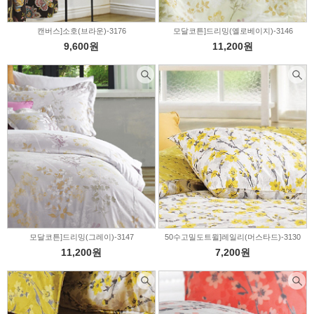
캔버스]소호(브라운)-3176
모달코튼]드리밍(옐로베이지)-3146
9,600원
11,200원
모달코튼]드리밍(그레이)-3147
50수고밀도트윌]레일리(머스타드)-3130
11,200원
7,200원