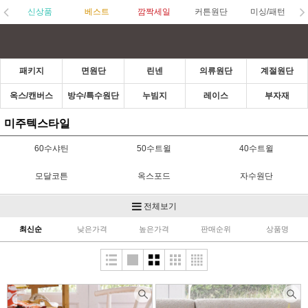
신상품
베스트
깜짝세일
커튼원단
미싱/패턴
패키지
면원단
린넨
의류원단
계절원단
옥스/캔버스
방수/특수원단
누빔지
레이스
부자재
미주텍스타일
60수샤틴
50수트윌
40수트윌
모달코튼
옥스포드
자수원단
쟈가드
멜란선염
특선염
전체보기
최신순
낮은가격
높은가격
판매순위
상품명
린넨선염
캔버스
슬럽
린넨
무지