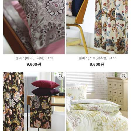
캔버스]헤커(그레이)-3179
캔버스]소호(네츄럴)-3177
9,600원
9,600원