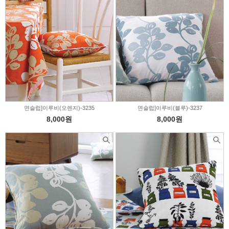
면슬럽]이루비(오렌지)-3235
면슬럽]이루비(블루)-3237
8,000원
8,000원