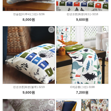
면슬럽]이루비(그린)-3236
린넨코튼]화분(레드)-3218
8,000원
9,600원
린넨코튼]화분(블루)-3219
OX]공룡(그린)-3198
9,600원
7,200원