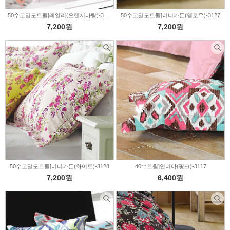
50수고밀도트윌]레일리(오렌지바탕)-3131
50수고밀도트윌]미니가든(옐로우)-3127
7,200원
7,200원
50수고밀도트윌]미니가든(화이트)-3128
40수트윌]인디아(핑크)-3117
7,200원
6,400원