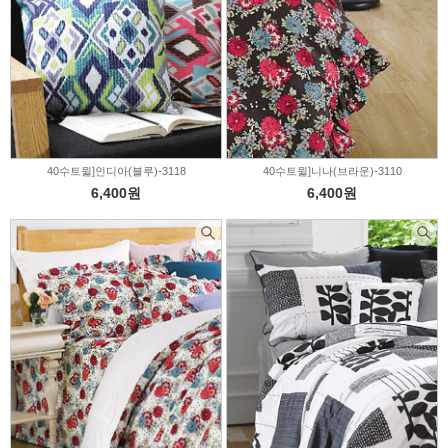
40수트윌]인디아(블루)-3118
40수트윌]니나(브라운)-3110
6,400원
6,400원