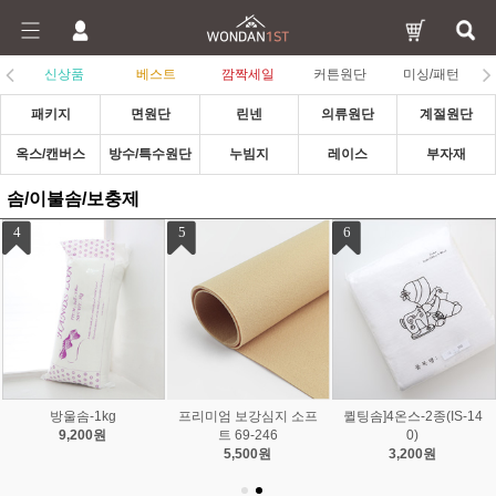
신상품
베스트
깜짝세일
커튼원단
미싱/패턴
패키지
면원단
린넨
의류원단
계절원단
옥스/캔버스
방수/특수원단
누빔지
레이스
부자재
솜/이불솜/보충제
4
5
6
방울솜-1kg
프리미엄 보강심지 소프
퀼팅솜]4온스-2종(IS-14
9,200원
트 69-246
0)
5,500원
3,200원