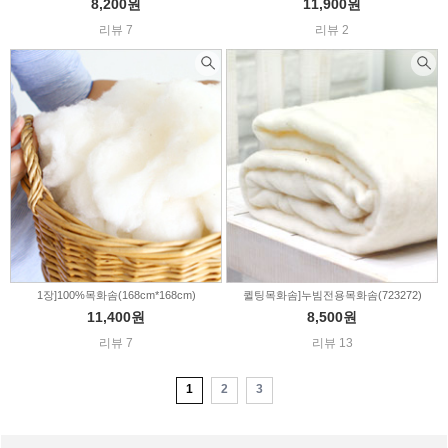
8,200원
11,900원
리뷰 7
리뷰 2
1장]100%목화솜(168cm*168cm)
퀼팅목화솜]누빔전용목화솜(723272)
11,400원
8,500원
리뷰 7
리뷰 13
1
2
3