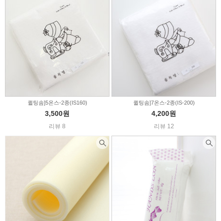
퀼팅솜]5온스-2종(IS160)
퀼팅솜]7온스-2종(IS-200)
3,500원
4,200원
리뷰 8
리뷰 12