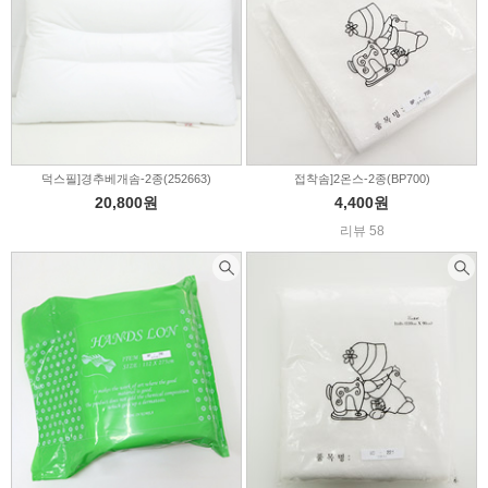
덕스필]경추베개솜-2종(252663)
접착솜]2온스-2종(BP700)
20,800원
4,400원
리뷰 58