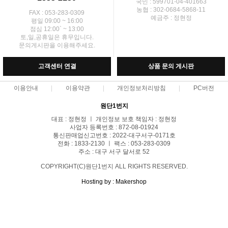
국민 : 599701-04-401663
농협 : 302-0684-5868-11
FAX : 053-283-0309
예금주 : 정현정
평일 09:00 ~ 16:00
점심 12:00` ~ 13:00
토,일,공휴일은 휴무입니다.
문의게시판을 이용해주세요.
고객센터 연결
상품 문의 게시판
이용안내
이용약관
개인정보처리방침
PC버전
원단1번지
대표 : 정현정 ㅣ 개인정보 보호 책임자 : 정현정
사업자 등록번호 : 872-08-01924
통신판매업신고번호 : 2022-대구서구-0171호
전화 : 1833-2130 ㅣ 팩스 : 053-283-0309
주소 : 대구 서구 달서로 52
COPYRIGHT(C)원단1번지 ALL RIGHTS RESERVED.
Hosting by : Makershop