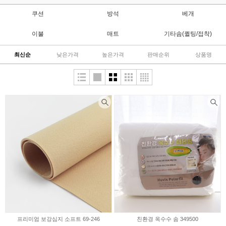
쿠션
방석
베개
이불
매트
기타솜(퀼팅/접착)
최신순
낮은가격
높은가격
판매순위
상품명
프리미엄 보강심지 소프트 69-246
친환경 옥수수 솜 349500