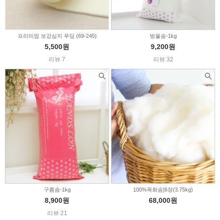
프리미엄 보강심지 푸딩 (69-245)
방울솜-1kg
5,500원
9,200원
리뷰 7
리뷰 32
구름솜-1kg
100%목화솜]6장(3.75kg)
8,900원
68,000원
리뷰 21