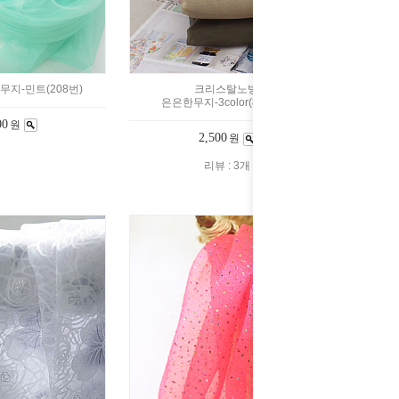
지-민트(208번)
크리스탈노방]
은은한무지-3color(833366)
00
원
2,500
원
리뷰 : 3개