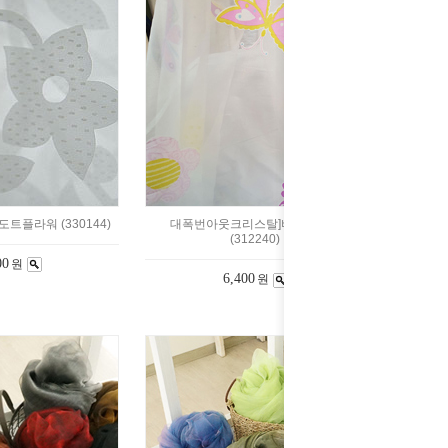
트플라워 (330144)
대폭번아웃크리스탈]버터플라이
(312240)
00
원
6,400
원