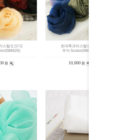
리스탈오간디]
초대폭크리스탈오간디]
or(086826)
무지-5color(086824)
00
10,000
원
원