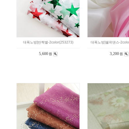
대폭노방]반짝별-2color(253273)
대폭노방]쉘위댄스-2color
5,600
3,200
원
원