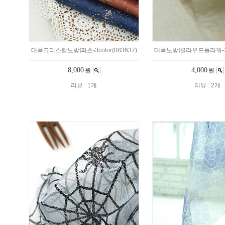
대폭크리스탈노방]파츠-3color(083637)
대폭노방]클라우드플라워-피치
8,000
4,000
원
원
리뷰 : 1개
리뷰 : 2개