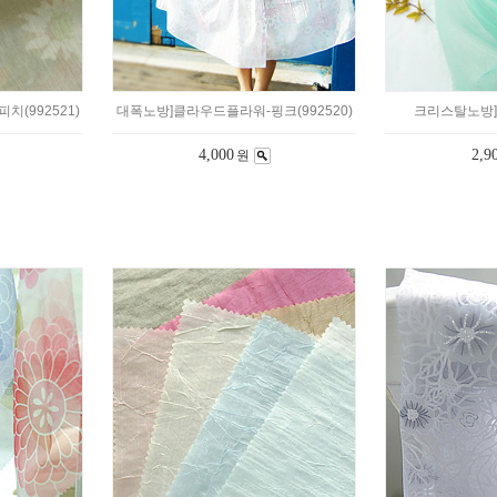
(992521)
대폭노방]클라우드플라워-핑크(992520)
크리스탈노방]무
4,000
2,9
원