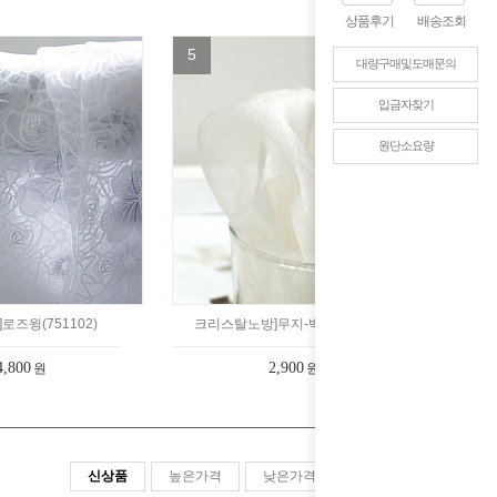
상품후기
배송조회
5
대량구매및도매문의
입금자찾기
원단소요량
로즈윙(751102)
크리스탈노방]무지-백아이(111번)
4,800
2,900
원
원
신상품
높은가격
낮은가격
판매순위