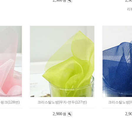
2,900
2,9
원
리뷰
크(128번)
크리스탈노방]무지-연두(127번)
크리스탈노방]무
2,900
2,9
원