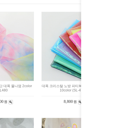
 대폭 물나염 2color
대폭 크리스탈 노방 파티복 원단 홀로그램
L480
10color (SL-474)
00
8,800
원
원