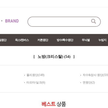
절원단
옥스/캔버스
커튼원단
방수/특수원단
무늬별
누빔지
[ 노방(크리스탈)
(54)
]
폴리원단(149)
자수&망사 원단(331
타프타/실크(6)
면원단(2)