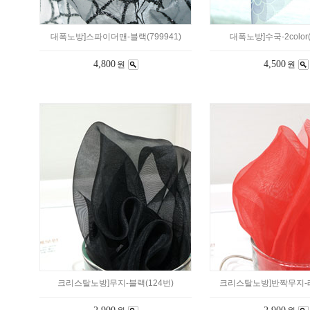
대폭노방]스파이더맨-블랙(799941)
대폭노방]수국-2color(
4,800
4,500
원
원
크리스탈노방]무지-블랙(124번)
크리스탈노방]반짝무지-레