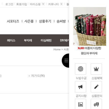
로그인
회원가입
마이쇼핑
커뮤니티
즐겨찾기 +
0
레이스
부자재
미싱패턴
DIY패키지
36,000
여종의 다양한
>
>
Home
커튼원단
노방(크리스탈)
원단과 부자재
)
쟈가드(96)
누빔수공
쇼핑혜택
공지사항
상품문의