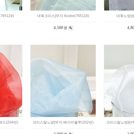
765119)
대폭크리스]무지-6color(765116)
대폭노방]로
4,500
4,8
원
드(204번)
크리스탈노방]무지-베이비블루(202번)
크리스탈노방]반짝