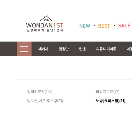
패키지
면원단
린넨
의류/다이마루
계
암막지무지(102)
암막프린트(77)
발포/번아웃/후로킹(23)
노방(크리스탈)(54)