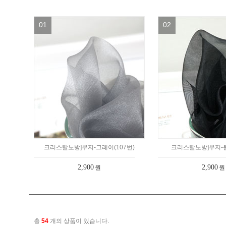
01
02
크리스탈노방]무지-그레이(107번)
크리스탈노방]무지-블
2,900
2,900
원
원
총
54
개의 상품이 있습니다.