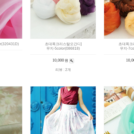
(320431D)
초대폭크리스탈오간디]
초대폭크
무지-5color(086818)
무지-7col
10,000
10,0
원
리뷰 : 2개