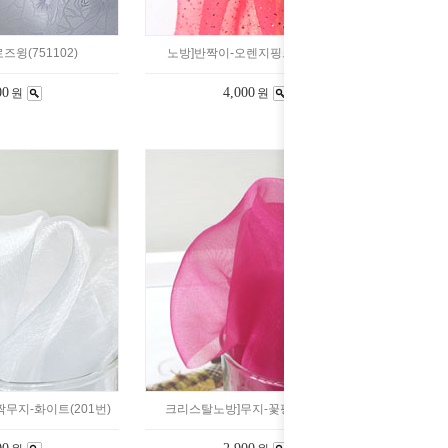
즈윙(751102)
노방]반짝이-오렌지핑크(711910)
00
4,000
원
원
무지-화이트(201번)
크리스탈노방]무지-꽃핑크(130번)