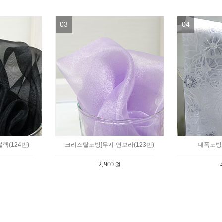
03
04
랙(124번)
크리스탈노방]무지-연보라(123번)
대폭노방]
2,900
원