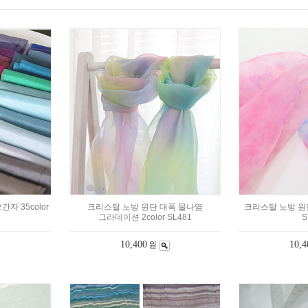
자 35color
크리스탈 노방 원단 대폭 물나염
크리스탈 노방 원단
그라데이션 2color SL481
S
10,400
10,4
원