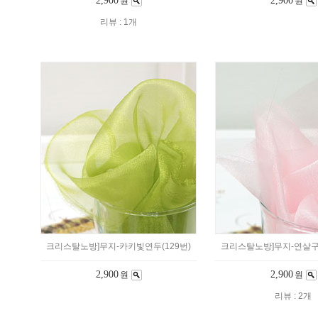
2,900
2,900
원
원
리뷰 : 1개
크리스탈노방]무지-카키빛연두(129번)
크리스탈노방]무지-연살구핑
2,900
2,900
원
원
리뷰 : 2개