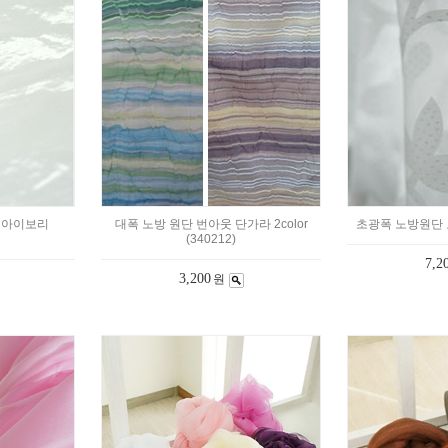
백아이보리
대폭 노방 원단 번아웃 단가라 2color
초광폭 노방원단 도
(340212)
7,2
3,200
원