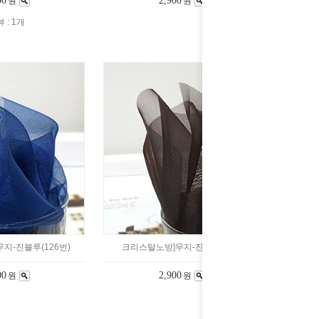
00
2,900
원
원
 : 1개
지-진블루(126번)
크리스탈노방]무지-진밤(125번)
00
2,900
원
원