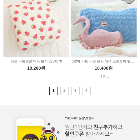
하트 누빔원단 대폭 딸기 2234570
1/2마 하트 누빔 원단 대폭 소프트퍼 벨로아 극세사 무지 천 7color 2229208
19,200원
10,400원
리뷰 1
1
2
3
4