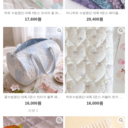
하트 누빔원단 대폭 4온스 모네의 꽃 2color 2236221
미니하트 누빔원단 대폭 4온스 페이즐리 4color Z2182
17,600원
20,400원
꽃누빔원단 대폭 2온스 빈티지 블루 패치 2235871
하트누빔원단 대폭 2온스 러블리 토끼 리본 2235869
16,000원
16,000원
리뷰 1