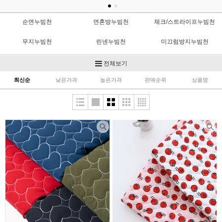
순면누빔천
면혼방누빔천
체크/스트라이프누빔천
무지누빔천
린넨누빔천
미끄럼방지누빔천
OX누빔천
도트누빔천
양면누빔천
전체보기
최신순
낮은가격
높은가격
판매순위
상품명
대폭누빔천
공단누빔천
인견/리플누빔천
누빔속지
누빔수공비
냉감누빔천