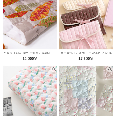
누빔원단 대폭 40수 트윌 컬러풀패더 그레이 2235857
줄누빔원단 대폭 별 도트 3color 2235846
12,000원
17,600원