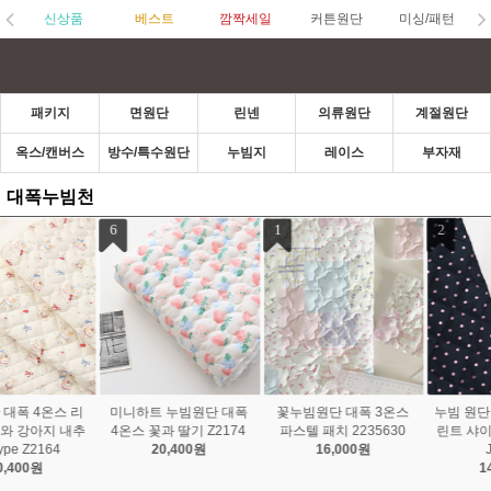
신상품
베스트
깜짝세일
커튼원단
미싱/패턴
패키지
면원단
린넨
의류원단
계절원단
옥스/캔버스
방수/특수원단
누빔지
레이스
부자재
대폭누빔천
1
2
3
꽃누빔원단 대폭 3온스
누빔 원단 대폭 메모리 프
하트 누빔원단 대폭 양면
파스텔 패치 2235630
린트 샤이닝 도트 2color
4온스 생활방수 6color 2
16,000원
JT-097
234548
14,400원
14,400원