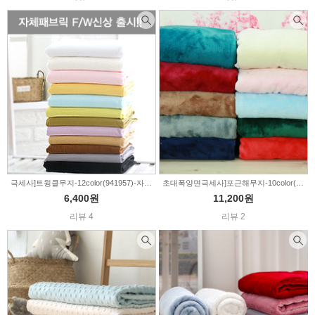
극세사]트윙클무지-12color(941957)-자체패브릭
초대폭양면극세사]포근해무지-10color(253165)
6,400원
11,200원
리뷰 4
리뷰 2