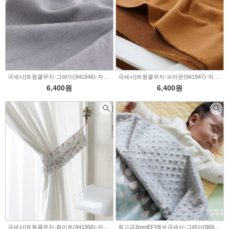
극세사]트윙클무지-그레이(941946)-자체패브릭
극세사]트윙클무지-브라운(941947)-자체패브릭
6,400원
6,400원
극세사]트윙클무지-화이트(941956)-자체패브릭
최고급3mmEF]엠보극세사-그레이(869455)