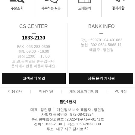
CS CENTER
BANK INFO
ㅡ
ㅡ
1833-2130
국민 : 599701-04-401663
농협 : 302-0684-5868-11
FAX : 053-283-0309
예금주 : 정현정
평일 09:00 ~ 16:00
점심 12:00` ~ 13:00
토,일,공휴일은 휴무입니다.
문의게시판을 이용해주세요.
고객센터 연결
상품 문의 게시판
이용안내
이용약관
개인정보처리방침
PC버전
원단1번지
대표 : 정현정 ㅣ 개인정보 보호 책임자 : 정현정
사업자 등록번호 : 872-08-01924
통신판매업신고번호 : 2022-대구서구-0171호
전화 : 1833-2130 ㅣ 팩스 : 053-283-0309
주소 : 대구 서구 달서로 52