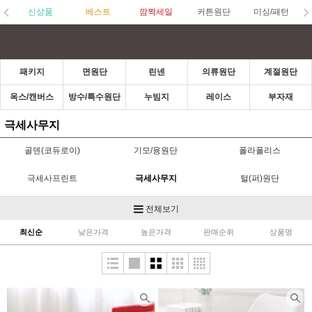
신상품
베스트
깜짝세일
커튼원단
미싱/패턴
패키지
면원단
린넨
의류원단
계절원단
옥스/캔버스
방수/특수원단
누빔지
레이스
부자재
극세사무지
골덴(코듀로이)
기모/융원단
폴라폴리스
극세사프린트
극세사무지
털(퍼)원단
벨벳/스웨이드
벨보아/벨로아
크리스마스
전체보기
최신순
낮은가격
높은가격
판매순위
상품명