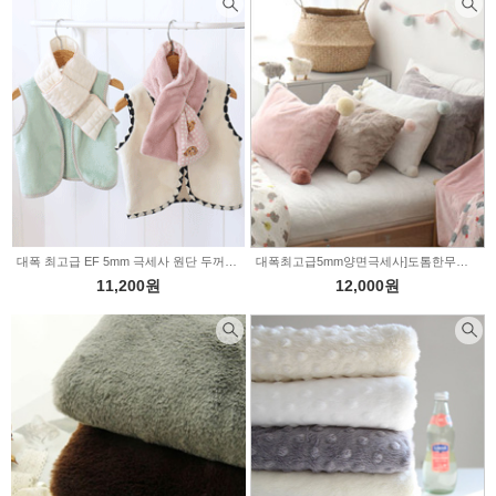
대폭 최고급 EF 5mm 극세사 원단 두꺼운 초극세사 무지 6color (347259)
대폭최고급5mm양면극세사]도톰한무지-4color(P00000UZ)
11,200원
12,000원