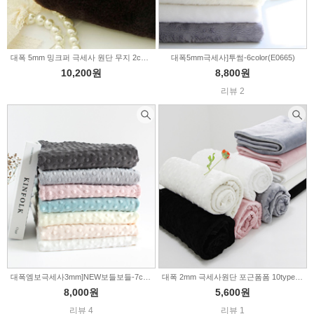
대폭 5mm 밍크퍼 극세사 원단 무지 2color (347282)
대폭5mm극세사]투썸-6color(E0665)
10,200원
8,800원
리뷰 2
대폭엠보극세사3mm]NEW보들보들-7color(E0943)
대폭 2mm 극세사원단 포근폼폼 10type (E0659)
8,000원
5,600원
리뷰 4
리뷰 1