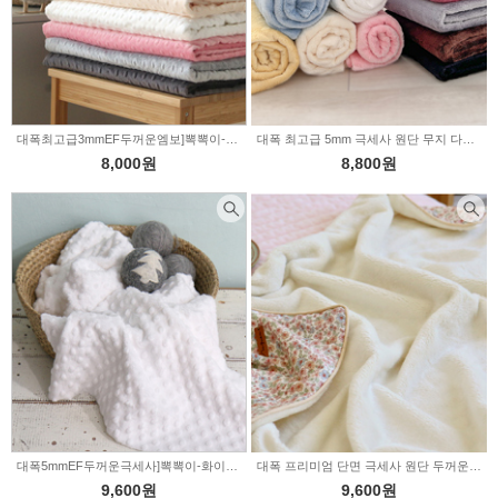
대폭최고급3mmEF두꺼운엠보]뽁뽁이-6color(P00000UV)
대폭 최고급 5mm 극세사 원단 무지 다우니 보아 10color (E1049)
8,000원
8,800원
대폭5mmEF두꺼운극세사]뽁뽁이-화이트(255535)
대폭 프리미엄 단면 극세사 원단 두꺼운 5mm 무지 바닐라아이스크림 (345347)
9,600원
9,600원