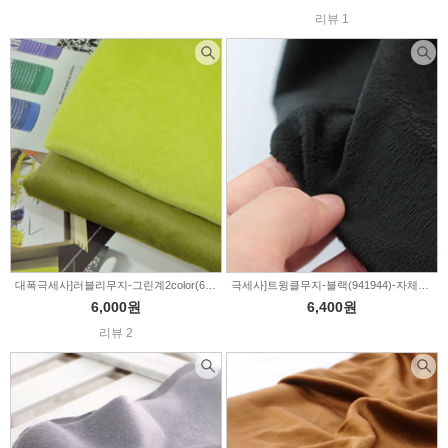
리뷰 1
대폭극세사]러블리무지-그린계2color(696380)
극세사]트윙클무지-블랙(941944)-자체패브릭
6,000원
6,400원
리뷰 2