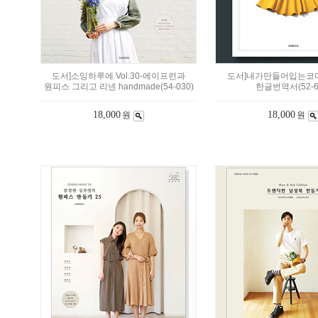
도서]소잉하루에 Vol.30-에이프런과
도서]내가만들어입는코
원피스 그리고 리넨 handmade(54-030)
한글번역서(52-6
18,000
18,000
원
원