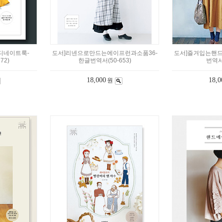
디네이트룩-
도서]리넨으로만드는에이프런과소품36-
도서]즐겨입는핸드
72)
한글번역서(50-653)
번역서(
18,000
18,0
원