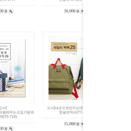
00
16,000
원
원
도서]
도서]내손으로만드는데일리백팩25-
17처음배우는소잉가방과
한글번역서(77-233)
(75-716)
15,000
원
00
원