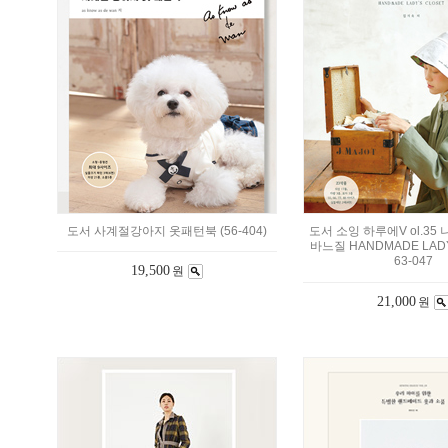
도서 사계절강아지 옷패턴북 (56-404)
도서 소잉 하루에V ol.35
바느질 HANDMADE LADY
63-047
19,500
원
21,000
원