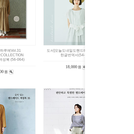
하루에Vol.31
도서]오늘도내일도핸드메이드원피스-
RCOLLECTION
한글번역서(54-558)
복 (56-064)
18,000
원
00
원