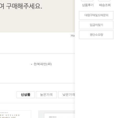
상품후기
배송조회
대량구매및도매문의
입금자찾기
원단소요량
>
>
Home
미싱/패턴
도서
한복패턴(48)
신상품
높은가격
낮은가격
판매순위