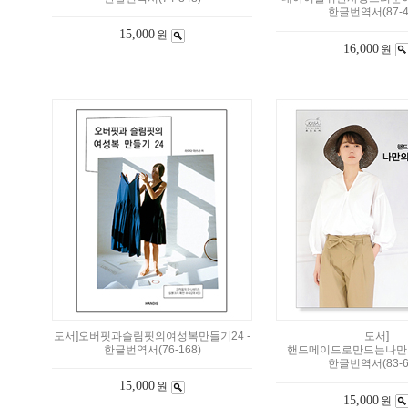
한글번역서(87-4
15,000
원
16,000
원
도서]오버핏과슬림핏의여성복만들기24 -
도서]
한글번역서(76-168)
핸드메이드로만드는나만
한글번역서(83-6
15,000
원
15,000
원