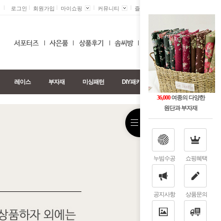
로그인
회원가입
마이쇼핑
커뮤니티
즐겨찾기 +
0
레이스
부자재
미싱패턴
DIY패키지
36,000
여종의 다양한
원단과 부자재
누빔수공
쇼핑혜택
공지사항
상품문의