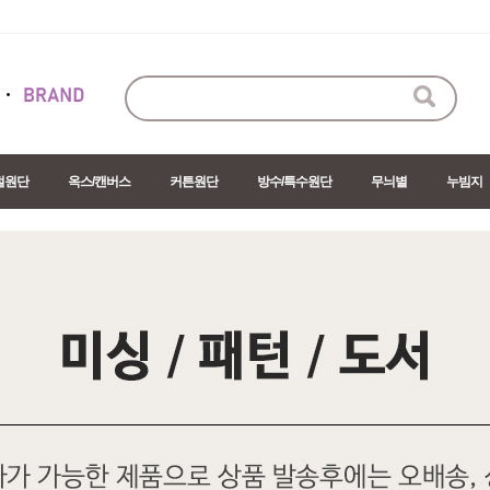
절원단
옥스/캔버스
커튼원단
방수/특수원단
무늬별
누빔지