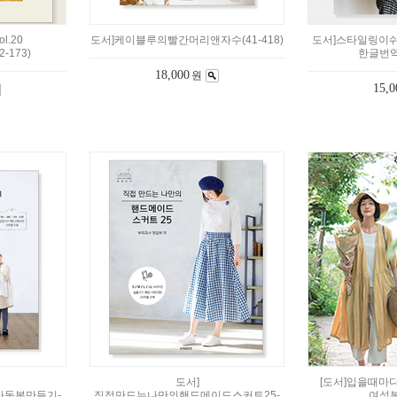
.20
도서]케이블루의빨간머리앤자수(41-418)
도서]스타일링이
2-173)
한글번역서
18,000
원
15,0
도서]
[도서]입을때마
동복만들기-
직접만드는나만의핸드메이드스커트25-
여성복(