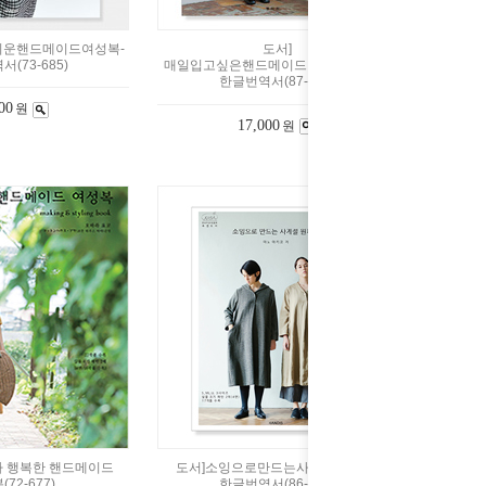
쉬운핸드메이드여성복-
도서]
(73-685)
매일입고싶은핸드메이드여성복만들기-
한글번역서(87-827)
00
원
17,000
원
다 행복한 핸드메이드
도서]소잉으로만드는사계절원피스-
72-677)
한글번역서(86-856)