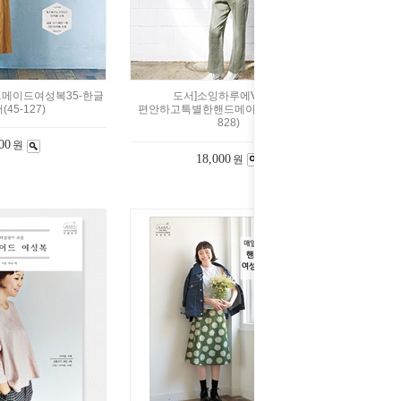
메이드여성복35-한글
도서]소잉하루에Vol.25-
45-127)
편안하고특별한핸드메이드여성복(44-
828)
00
원
18,000
원