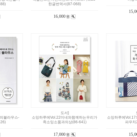
88)
한글번역서(87-068)
15,0
16,000
원
도서]
의블라우스-
소잉하루에Vol.22미네와함께하는우리가
소잉하루에Vol.
26)
족소잉소품과의상(86-641)
파우치26
17,000
15,0
원