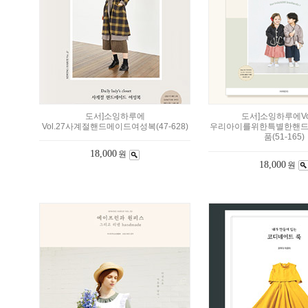
도서]소잉하루에
도서]소잉하루에Vol
Vol.27사계절핸드메이드여성복(47-628)
우리아이를위한특별한핸
품(51-165)
18,000
원
18,000
원