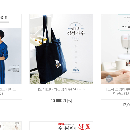
 핸드메이드
[도서]멘티의감성자수(74-320)
[도서]소잉하루에
3)
머신소잉의 
16,000
원
12,0