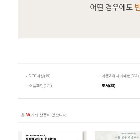
NCC미싱(19)
아동&쥬니어패턴(332)
소품패턴(174)
도서(38)
총
38
개의 상품이 있습니다.