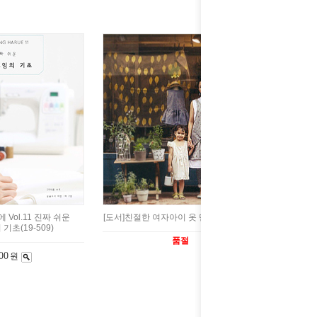
 Vol.11 진짜 쉬운
[도서]친절한 여자아이 옷 만들기(99-415)
기초(19-509)
품절
00
원