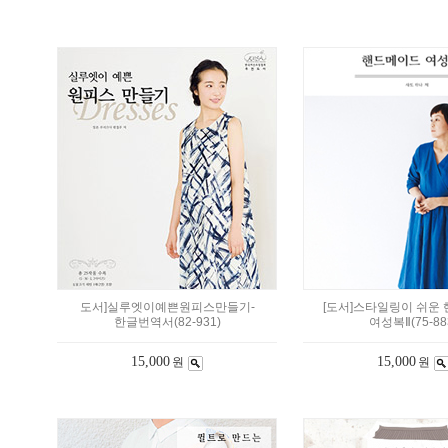
도서]실루엣이예쁜원피스만들기-
[도서]스타일링이 쉬운
한글번역서(82-931)
여성복Ⅱ(75-88
15,000
15,000
원
원