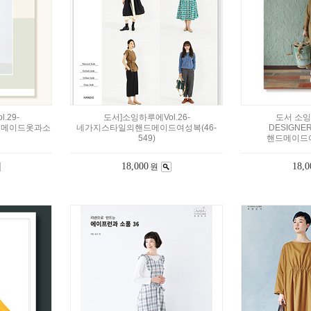
.29-
도서]소잉하루에Vol.26-
도서 소잉
드메이드옷과소
네가지스타일의핸드메이드여성복(46-
DESIGNE
549)
핸드메이드여성
18,000
18,0
원