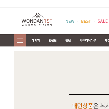
패키지
면원단
린넨
의류/다이마루
계