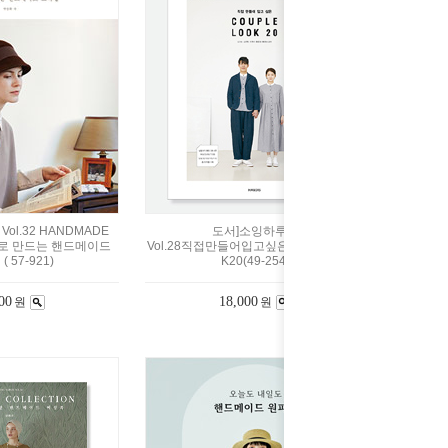
ol.32 HANDMADE
도서]소잉하루에
으로 만드는 핸드메이드
Vol.28직접만들어입고싶은COUPLELOO
 57-921)
K20(49-254)
00
18,000
원
원