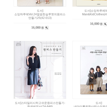
도서]
도서]소잉하루에Vol
소잉하루에Vol.24깔끔한실루엣의원피스
Man&KidClothes(4
만들기25(42-013)
16,000
원
16,000
원
도서]스타일리시하고쉬운원피스만들기-
도서]
한글번역서(74-848)
내아이를위한사랑스러운아