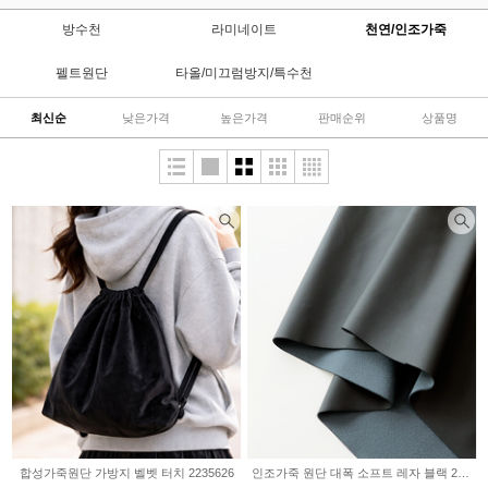
방수천
라미네이트
천연/인조가죽
펠트원단
타올/미끄럼방지/특수천
최신순
낮은가격
높은가격
판매순위
상품명
합성가죽원단 가방지 벨벳 터치 2235626
인조가죽 원단 대폭 소프트 레자 블랙 2234927