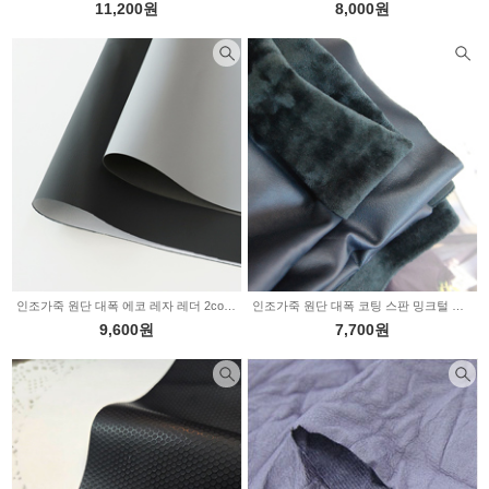
11,200원
8,000원
인조가죽 원단 대폭 에코 레자 레더 2color 2234926
인조가죽 원단 대폭 코팅 스판 밍크털 본딩 블랙 8399
9,600원
7,700원