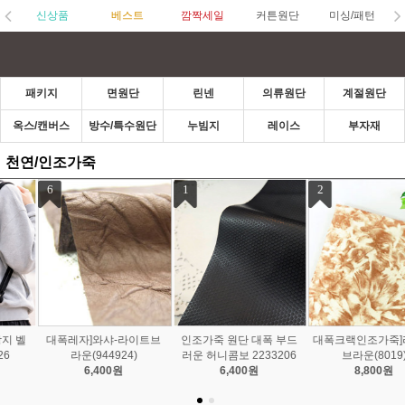
신상품
베스트
깜짝세일
커튼원단
미싱/패턴
패키지
면원단
린넨
의류원단
계절원단
옥스/캔버스
방수/특수원단
누빔지
레이스
부자재
천연/인조가죽
1
2
3
인조가죽 원단 대폭 부드
대폭크랙인조가죽]라이트
1/2마PU인조가죽]에코소
러운 허니콤보 2233206
브라운(8019)
프트-20color(4446)
6,400원
8,800원
4,800원