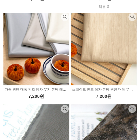
리뷰 3
가죽 원단 대폭 인조 레자 무지 본딩 레더무드 4colo HJ0018
스웨이드 인조 레자 본딩 원단 대폭 무지 베이지 2226521
7,200원
7,200원