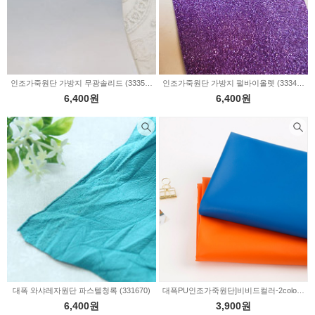
인조가죽원단 가방지 무광솔리드 (333535)
인조가죽원단 가방지 펄바이올렛 (333466)
6,400원
6,400원
대폭 와샤레자원단 파스텔청록 (331670)
대폭PU인조가죽원단]비비드컬러-2color(324378)
6,400원
3,900원