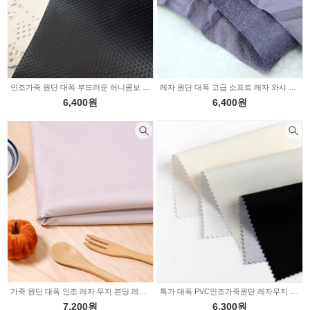
인조가죽 원단 대폭 부드러운 허니콤보 2233206
레자 원단 대폭 고급 소프트 레자 와샤 바이올렛퍼플 2229625
6,400원
6,400원
가죽 원단 대폭 인조 레자 무지 본딩 레더무드 핑크 HJ0020
특가 대폭 PVC인조가죽원단 레자무지 3color (328443)
7,200원
6,300원