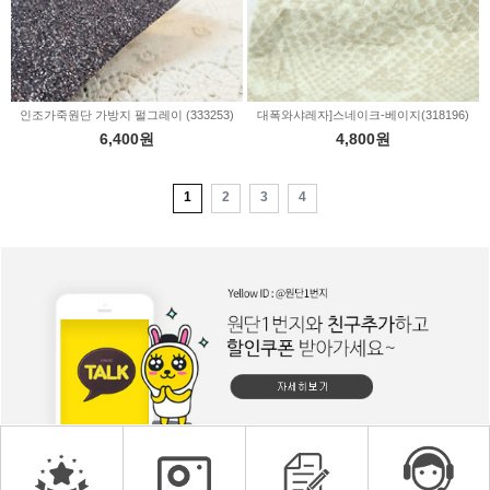
인조가죽원단 가방지 펄그레이 (333253)
대폭와샤레자]스네이크-베이지(318196)
6,400원
4,800원
1
2
3
4