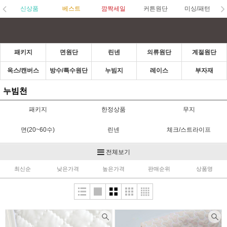
신상품
베스트
깜짝세일
커튼원단
미싱/패턴
패키지
면원단
린넨
의류원단
계절원단
옥스/캔버스
방수/특수원단
누빔지
레이스
부자재
누빔천
패키지
한정상품
무지
면(20~60수)
린넨
체크/스트라이프
OX/캔버스
거즈/아사
리플/인견
전체보기
최신순
낮은가격
높은가격
판매순위
상품명
쉬폰
의류원단
방수&라미네이트
커튼/암막지
레이스
누빔천
겨울원단
기타
부자재