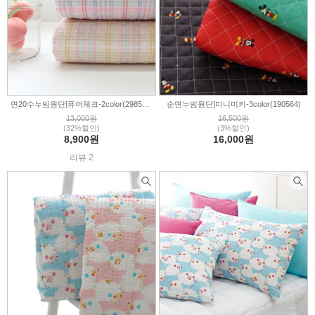
면20수누빔원단]퓨어체크-2color(298570)
순면누빔원단]미니미키-3color(190564)
13,000원
16,500원
(32%할인)
(3%할인)
8,900원
16,000원
리뷰 2