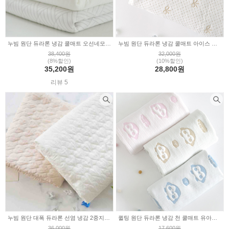
누빔 원단 듀라론 냉감 쿨매트 오선네모 3color E1063
누빔 원단 듀라론 냉감 쿨매트 아이스 리본 E1109
38,400원
32,000원
(8%할인)
(10%할인)
35,200원
28,800원
리뷰 5
누빔 원단 대폭 듀라론 선염 냉감 2중지 냉장고 하트 2color a3527
퀼팅 원단 듀라론 냉감 천 쿨매트 유아패드 펭귄 3color E1066
36,000원
17,600원