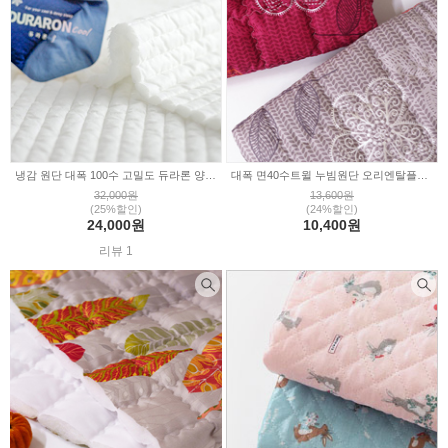
냉감 원단 대폭 100수 고밀도 듀라론 양면 아이스쿨 냉감 패드 줄 누빔 천 E1057
대폭 면40수트윌 누빔원단 오리엔탈플로럴 2color (328940)
32,000원
13,600원
(25%할인)
(24%할인)
24,000원
10,400원
리뷰 1