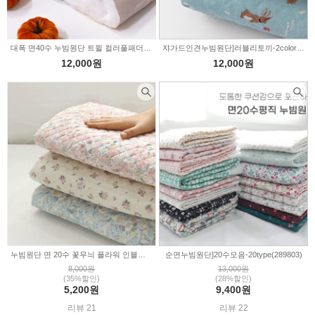
대폭 면40수 누빔원단 트윌 컬러풀패더 그레이 (329396)
쟈가드인견누빔원단]러블리토끼-2color(cs010)
12,000원
12,000원
누빔원단 면 20수 꽃무늬 플라워 인블룸 6type 305017
순면누빔원단]20수모음-20type(289803)
8,000원
13,000원
(35%할인)
(28%할인)
5,200원
9,400원
리뷰 21
리뷰 22