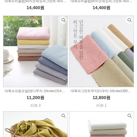
대폭도비슬럽]바이오워싱피그먼트-4color(998060)
대폭도비슬럽]바이오워싱피그먼트-4color(002218)
14,400원
14,400원
대폭슈프림모달]샌디무지-10color(314747)
대폭피그먼트무지]다우리-10color(300628)
11,200원
12,800원
리뷰 3
리뷰 1