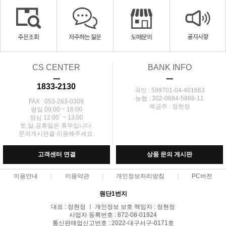
CS CENTER
BANK INFO
ㅡ
ㅡ
1833-2130
국민 : 599701-04-401663
농협 : 302-0684-5868-11
FAX : 053-283-0309
예금주 : 정현정
평일 09:00 ~ 16:00
점심 12:00` ~ 13:00
토,일,공휴일은 휴무입니다.
문의게시판을 이용해주세요.
고객센터 연결
상품 문의 게시판
이용안내
이용약관
개인정보처리방침
PC버전
원단1번지
대표 : 정현정 ㅣ 개인정보 보호 책임자 : 정현정
사업자 등록번호 : 872-08-01924
통신판매업신고번호 : 2022-대구서구-0171호