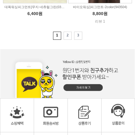
대폭워싱피그먼트]무지-네츄럴그린(030499)
바이오워싱]피그먼트-2color(943504)
6,400원
8,800원
리뷰 1
1
2
3