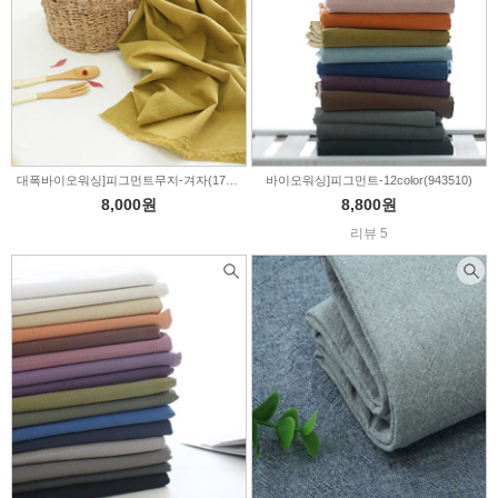
대폭바이오워싱]피그먼트무지-겨자(170711)
바이오워싱]피그먼트-12color(943510)
8,000원
8,800원
리뷰 5