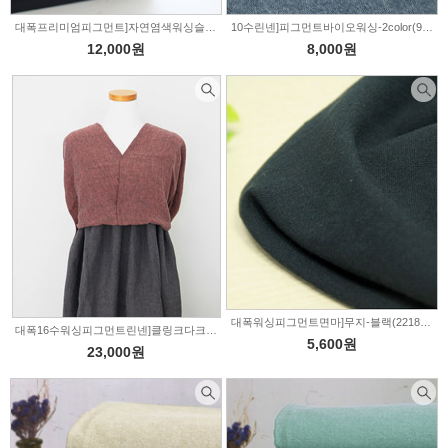
대폭프리미엄피그먼트]자연염색워싱슬러브-16color(196599)
10수린넨]피그먼트바이오워싱-2color(968678)
12,000원
8,000원
대폭워싱피그먼트면마]무지-블랙(221845)
대폭16수워싱피그먼트린넨]클링크다크계열-4color(224884)
5,600원
23,000원