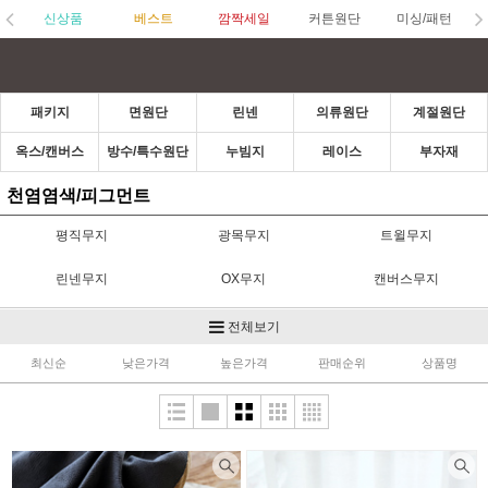
신상품
베스트
깜짝세일
커튼원단
미싱/패턴
패키지
면원단
린넨
의류원단
계절원단
옥스/캔버스
방수/특수원단
누빔지
레이스
부자재
천염염색/피그먼트
평직무지
광목무지
트윌무지
린넨무지
OX무지
캔버스무지
선염해지무지
방수천무지
라미네이트무지
전체보기
최신순
낮은가격
높은가격
판매순위
상품명
천염염색/피그먼트
인견무지
암막무지
리플무지
쉬폰무지
공단/실크무지
망사무지
거즈무지
혼방무지