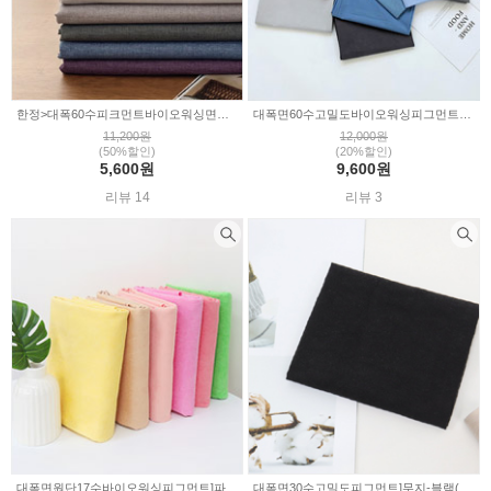
한정>대폭60수피크먼트바이오워싱면원단]무지-7color(325547)
대폭면60수고밀도바이오워싱피그먼트원단]유니무지-10color(a3224)
11,200원
12,000원
(50%할인)
(20%할인)
5,600원
9,600원
리뷰 14
리뷰 3
대폭면원단17수바이오워싱피그먼트]파스텔무지-6color(322808)
대폭면30수고밀도피그먼트]무지-블랙(101-1)