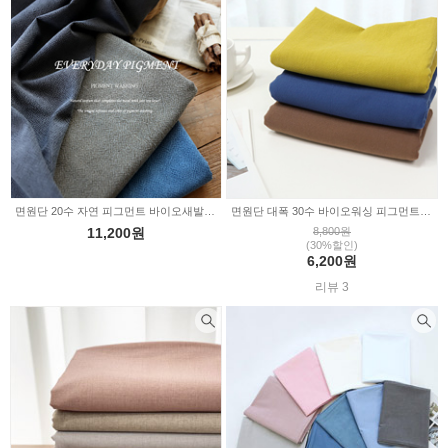
샤틴무지
아사무지
극세사무지
폴라폴리스무지
면원단 20수 자연 피그먼트 바이오새발워싱 무지 3color a3535
면원단 대폭 30수 바이오워싱 피그먼트 3color 349131
11,200원
8,800원
(30%할인)
6,200원
리뷰 3