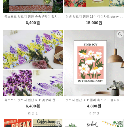
옥스포드 컷트지 원단 숲속부엉이 앞치마 843694
린넨 컷트지 원단 11수 미야차로 starry night 2231148
6,400원
15,000원
옥스포드 컷트지 원단 DTP 꽃무늬 천 라인플라워 3type 349611
컷트지 원단 DTP 폴리 옥스포드 플라워 인테리어 9type a3420
6,400원
4,800원
리뷰 1
리뷰 3