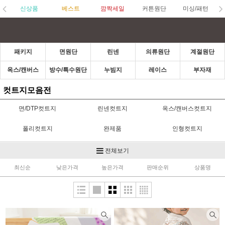
신상품
베스트
깜짝세일
커튼원단
미싱/패턴
패키지
면원단
린넨
의류원단
계절원단
옥스/캔버스
방수/특수원단
누빔지
레이스
부자재
컷트지모음전
면/DTP컷트지
린넨컷트지
옥스/캔버스컷트지
폴리컷트지
완제품
인형컷트지
부자재
전체보기
최신순
낮은가격
높은가격
판매순위
상품명