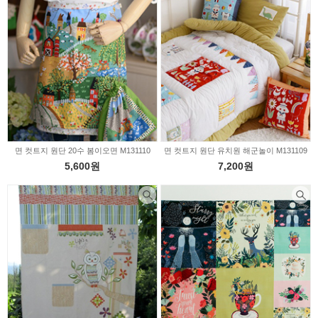
면 컷트지 원단 20수 봄이오면 M131110
면 컷트지 원단 유치원 해군놀이 M131109
5,600원
7,200원