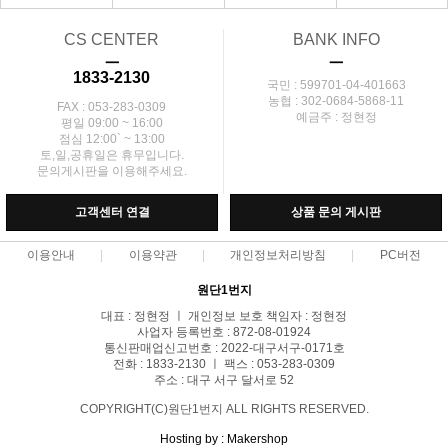
CS CENTER
BANK INFO
ㅡ
ㅡ
1833-2130
국민 : 599701-04-401663
농협 : 302-0684-5868-11
FAX : 053-283-0309
예금주 : 정현정
평일 09:00 ~ 16:00
점심 12:00` ~ 13:00
토,일,공휴일은 휴무입니다.
문의게시판을 이용해주세요.
고객센터 연결
상품 문의 게시판
이용안내
이용약관
개인정보처리방침
PC버전
원단1번지
대표 : 정현정 ㅣ 개인정보 보호 책임자 : 정현정
사업자 등록번호 : 872-08-01924
통신판매업신고번호 : 2022-대구서구-0171호
전화 : 1833-2130 ㅣ 팩스 : 053-283-0309
주소 : 대구 서구 달서로 52
COPYRIGHT(C)원단1번지 ALL RIGHTS RESERVED.
Hosting by : Makershop