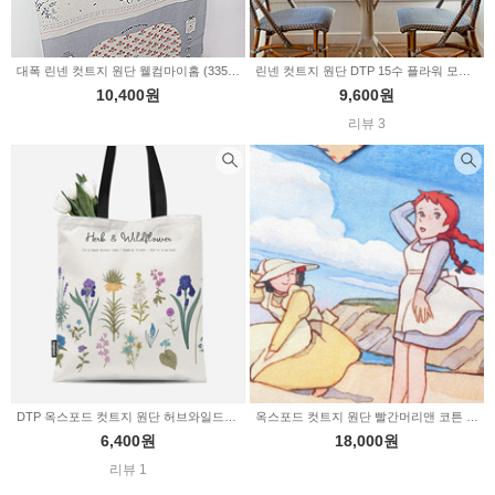
대폭 린넨 컷트지 원단 웰컴마이홈 (335150)
린넨 컷트지 원단 DTP 15수 플라워 모음 20type 337237
10,400원
9,600원
리뷰 3
DTP 옥스포드 컷트지 원단 허브와일드플라워2 (d0090-2)
옥스포드 컷트지 원단 빨간머리앤 코튼 페인팅터치 워터컬러 (31-741)
6,400원
18,000원
리뷰 1