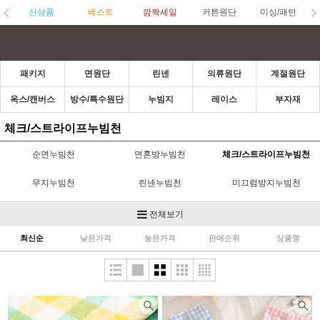
신상품
베스트
깜짝세일
커튼원단
미싱/패턴
패키지
면원단
린넨
의류원단
계절원단
옥스/캔버스
방수/특수원단
누빔지
레이스
부자재
체크/스트라이프누빔천
순면누빔천
면혼방누빔천
체크/스트라이프누빔천
무지누빔천
린넨누빔천
미끄럼방지누빔천
OX누빔천
도트누빔천
양면누빔천
전체보기
최신순
낮은가격
높은가격
판매순위
상품명
대폭누빔천
공단누빔천
인견/리플누빔천
누빔속지
누빔수공비
냉감누빔천