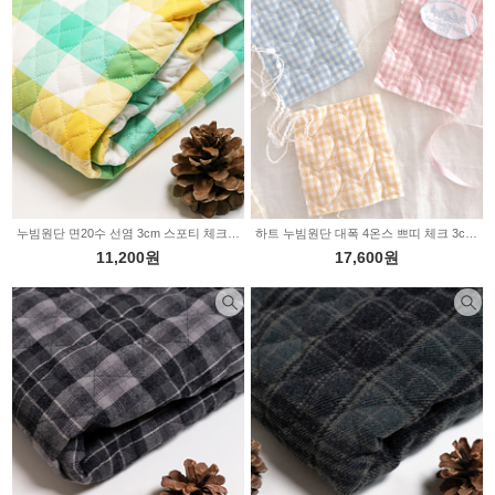
누빔원단 면20수 선염 3cm 스포티 체크 옐로우그린 HJ-0039
하트 누빔원단 대폭 4온스 쁘띠 체크 3color 2235237
11,200원
17,600원