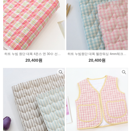
하트 누빔 원단 대폭 4온스 면 30수 선염 체크 핑크 옐로우 Z2070
하트 누빔원단 대폭 멜란워싱 4mm체크 2color Z2024
20,400원
20,400원