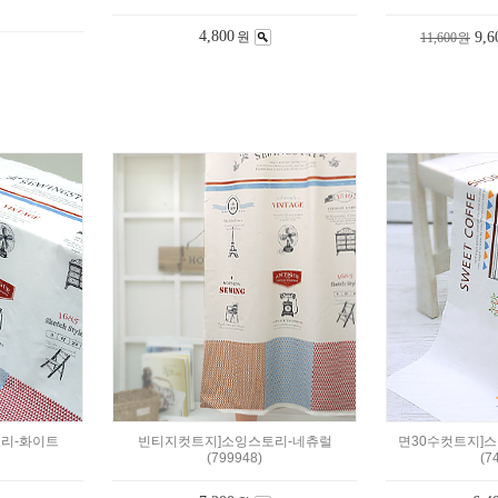
4,800
원
9,6
11,600원
리-화이트
빈티지컷트지]소잉스토리-네츄럴
면30수컷트지]스
(799948)
(7