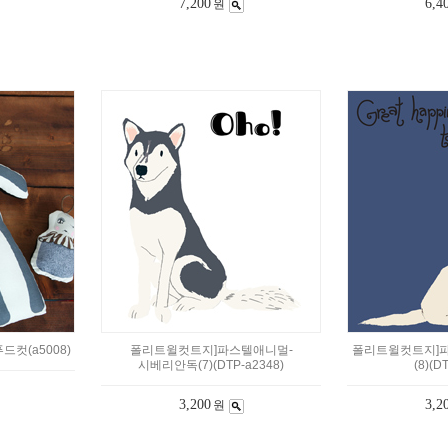
7,200
6,4
원
컷(a5008)
폴리트윌컷트지]파스텔애니멀-
폴리트윌컷트지]
시베리안독(7)(DTP-a2348)
(8)(D
3,200
3,2
원