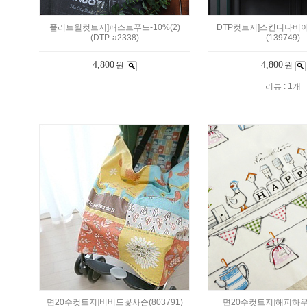
폴리트윌컷트지]패스트푸드-10%(2)
DTP컷트지]스칸디나비
(DTP-a2338)
(139749)
4,800
4,800
원
원
리뷰 : 1개
면20수컷트지]비비드꽃사슴(803791)
면20수컷트지]해피하