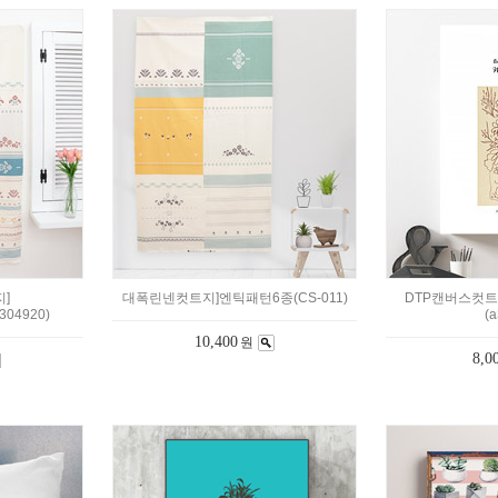
]
대폭린넨컷트지]엔틱패턴6종(CS-011)
DTP캔버스컷트
04920)
(a
10,400
원
8,0