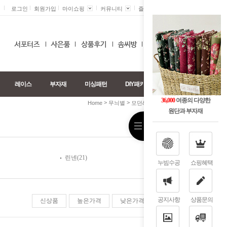
로그인
회원가입
마이쇼핑
커뮤니티
즐겨찾기 +
0
레이스
부자재
미싱패턴
DIY패키지
36,000
여종의 다양한
>
>
>
Home
무늬별
모던&북유럽
패치/컷트지
원단과 부자재
린넨(21)
누빔수공
쇼핑혜택
공지사항
상품문의
신상품
높은가격
낮은가격
판매순위