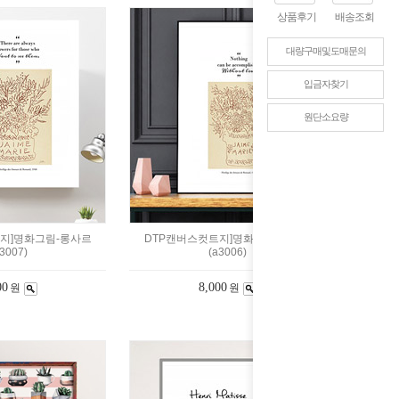
상품후기
배송조회
대량구매및도매문의
입금자찾기
원단소요량
지]명화그림-롱사르
DTP캔버스컷트지]명화그림-아모스
3007)
(a3006)
00
8,000
원
원