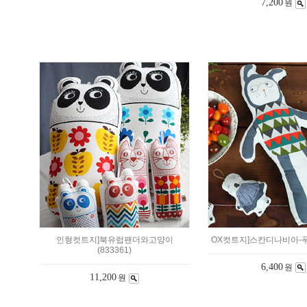
7,200
원
인형컷트지]북유럽팬더와고양이
OX컷트지]스칸디나비아-푸드
(833361)
6,400
원
11,200
원