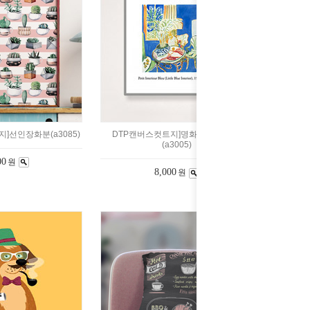
]선인장화분(a3085)
DTP캔버스컷트지]명화그림-블루룸
(a3005)
00
원
8,000
원