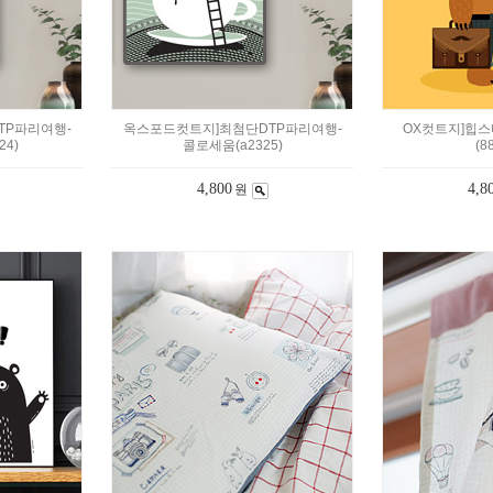
TP파리여행-
옥스포드컷트지]최첨단DTP파리여행-
OX컷트지]힙스
4)
콜로세움(a2325)
(8
4,800
4,8
원