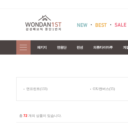
패키지
면원단
린넨
의류/다이마루
계
면프린트(133)
OX/캔버스(55)
총
72
개의 상품이 있습니다.