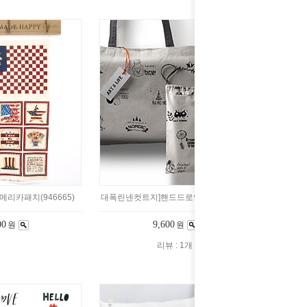
리카패치(946665)
대폭린넨컷트지]핸드드로잉39컷(a1697)
00
9,600
원
원
리뷰 : 1개