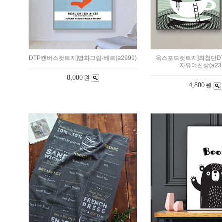
DTP캔버스컷트지]명화그림-베르(a2999)
옥스포드컷트지]최첨단D
자유여신상(a232
8,000
원
4,800
원