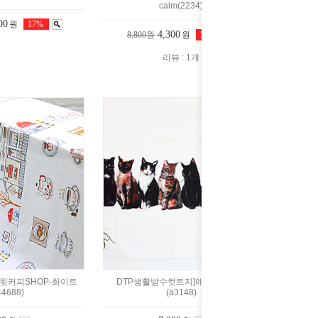
calm(2234)
00
원
17%
4,300
8,800원
원
51%
리뷰 : 1개
윗커피SHOP-화이트
DTP생활방수컷트지]애니멀캣파티
44688)
(a3148)