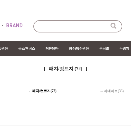
절원단
옥스/캔버스
커튼원단
방수/특수원단
무늬별
누빔지
[ 패치/컷트지
(72)
]
패치/컷트지(72)
라미네이트(33)