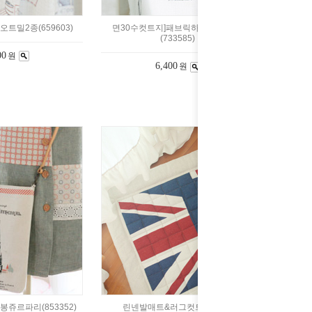
오트밀2종(659603)
면30수컷트지]패브릭하우스-화이트
(733585)
00
원
6,400
원
봉쥬르파리(853352)
린넨발매트&러그컷트지]keep