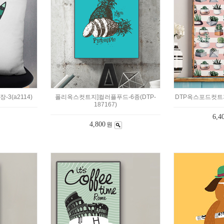
3(a2114)
폴리옥스컷트지]컬러플푸드-6종(DTP-
DTP옥스포드컷트지
187167)
6,4
4,800
원