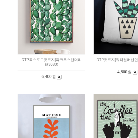
DTP옥스포드컷트지]칵크투스랜더리
DTP컷트지]워터컬러선인장-
(a3083)
4,800
원
6,400
원