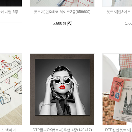
아애니멀-6종
컷트지]민&데코-화이트2종(659600)
컷트지]민&데코-
5,600
5,6
원
우스-백아이
DTP폴리OX컷트지]우먼-4종(149417)
DTP린넨컷트지]-