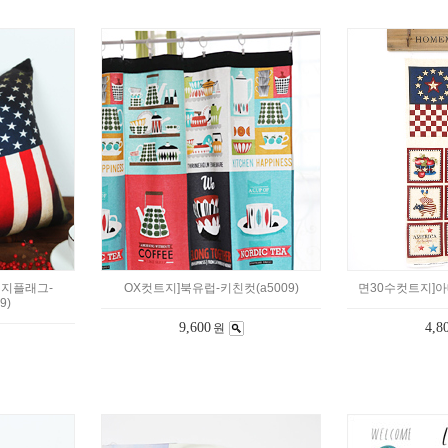
티지플래그-
OX컷트지]북유럽-키친컷(a5009)
면30수컷트지]아메
9)
9,600
4,8
원