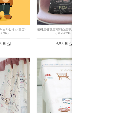
터스타일-2번(도그)
폴리트윌컷트지]패스트푸드-breakfast(4)
87799)
(DTP-a2340)
00
4,800
원
원