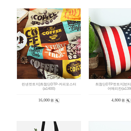
린넨컷트지]최첨단DTP-커피포스터
최첨단DTP컷트지]빈
(a1400)
어메리칸(a139
16,000
4,800
원
원