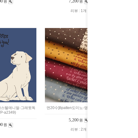
00
7,200
원
원
리뷰 : 1개
파스텔애니멀-그래윗독
면20수]8patten도미노-영문별(921006)
TP-a2349)
5,200
원
00
원
리뷰 : 2개