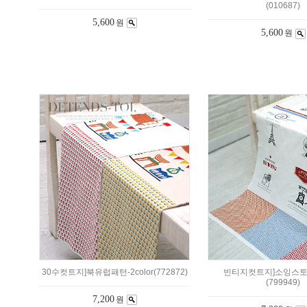
(010687)
5,600
원
5,600
원
30수컷트지]북유럽패턴-2color(772872)
빈티지컷트지]소잉스토
(799949)
7,200
원