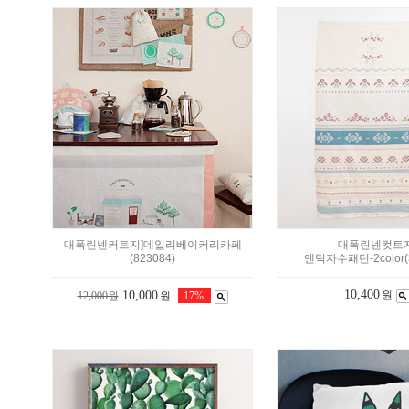
대폭린넨커트지]데일리베이커리카페
대폭린넨컷트지
(823084)
엔틱자수패턴-2color(3
10,400
10,000
원
12,000원
원
17%