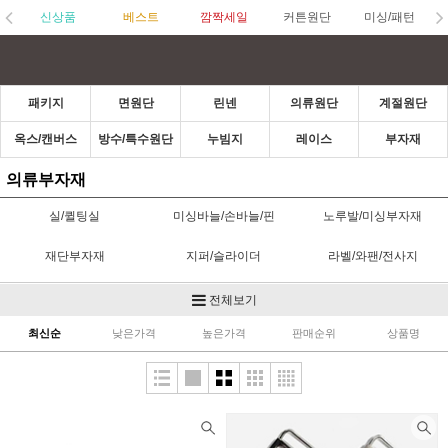
신상품
베스트
깜짝세일
커튼원단
미싱/패턴
패키지
면원단
린넨
의류원단
계절원단
옥스/캔버스
방수/특수원단
누빔지
레이스
부자재
의류부자재
실/퀼팅실
미싱바늘/손바늘/핀
노루발/미싱부자재
재단부자재
지퍼/슬라이더
라벨/와팬/전사지
고무줄/벨크로/스트링벨
단추/수입단추
초크/수성펜
전체보기
(끈)
최신순
낮은가격
높은가격
판매순위
상품명
접착제/심지
가방부자재
스탬프/잉크/펜
바이어스/파이핑
카드/통장속지/실패
헤어타이
홈패션부자재
한복부자재
헤어부자재