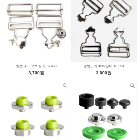
펠트부자재
의류부자재
퀼트부자재
인형부자재
신생아용품
X-MAS부자재
비즈/수술/솜방울
커튼부자재
솜/이불솜/보충제
멜빵고리 3cm 실버 16-438
멜빵고리 4cm 실버 16-904
3,700원
3,000원