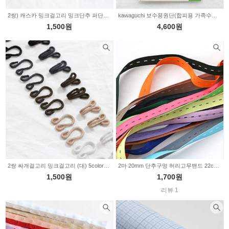
2쌍) 캐스카 밍크걸고리 밍크단추 퍼단추 5color(345858)
kawaguchi 보수용원단(합피용 가족수선용)-6color(345501)
1,500원
4,600원
2쌍 싸개걸고리 밍크걸고리 (대) 5color(345440)
2마 20mm 단추구멍 허리고무밴드 22color(3456204)
1,500원
1,700원
리뷰 1