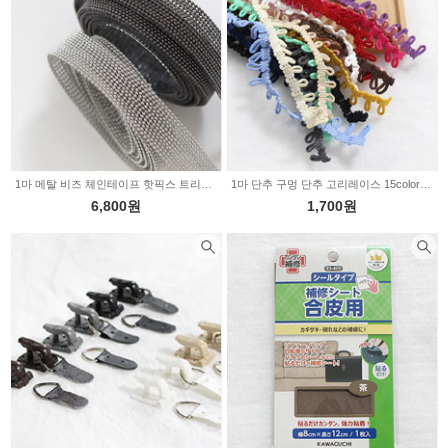
1마 메탈 비즈 체인테이프 핫픽스 트리밍 장식테이프 2color (346289)
1마 단추 구멍 단추 고리레이스 15color (346283)
6,800원
1,700원