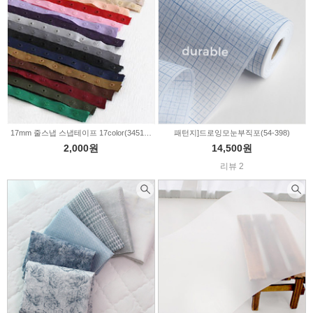
17mm 줄스냅 스냅테이프 17color(345194)
패턴지]드로잉모눈부직포(54-398)
2,000원
14,500원
리뷰 2