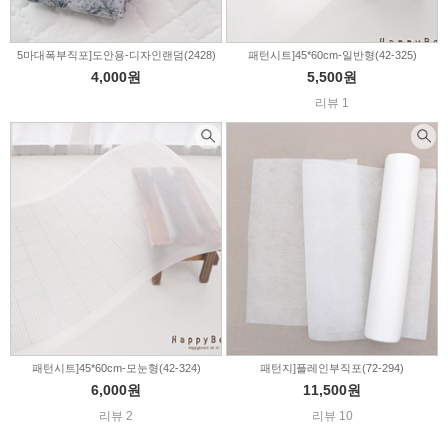
5마대폭부직포]도안용-디자인랜덤(2428)
패턴시트]45*60cm-일반형(42-325)
4,000원
5,500원
리뷰 1
패턴시트]45*60cm-모눈형(42-324)
패턴지]플레인부직포(72-294)
6,000원
11,500원
리뷰 2
리뷰 10