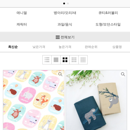
애니멀
병아리/오리/새
큐티&러블리
캐릭터
과일/음식
도형/모던스타일
도트
보테니컬(식물)
엔틱&에스닉
전체보기
최신순
낮은가격
높은가격
판매순위
상품명
자동차/비행기/로봇
컷트지
패치원단