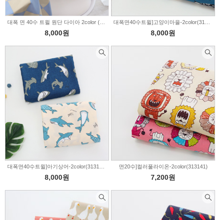
대폭 면 40수 트윌 원단 다이아 2color (345739)
대폭면40수트윌]고양이마을-2color(313394)
8,000원
8,000원
대폭면40수트윌]아기상어-2color(313162)
면20수]컬러풀라이온-2color(313141)
8,000원
7,200원