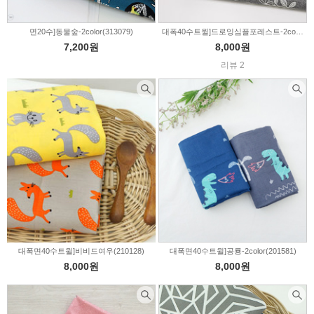
면20수]동물숲-2color(313079)
대폭40수트윌]드로잉심플포레스트-2color(241161)
7,200원
8,000원
리뷰 2
대폭면40수트윌]비비드여우(210128)
대폭면40수트윌]공룡-2color(201581)
8,000원
8,000원