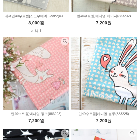
대폭면40수트윌]스노우베어-2color(035501)
면40수트윌]애니멀-베이지(883232)
8,000원
7,200원
리뷰 1
면40수트윌]애니멀-핑크(883228)
면40수트윌]애니멀-블루(883225)
7,200원
7,200원