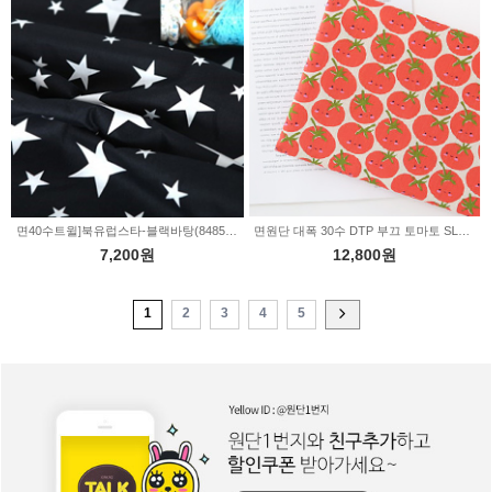
면40수트윌]북유럽스타-블랙바탕(848543)
면원단 대폭 30수 DTP 부끄 토마토 SL954
7,200원
12,800원
1
2
3
4
5