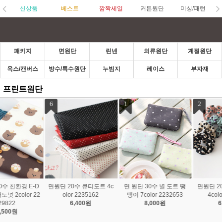
신상품
베스트
깜짝세일
커튼원단
미싱/패턴
패키지
면원단
린넨
의류원단
계절원단
옥스/캔버스
방수/특수원단
누빔지
레이스
부자재
프린트원단
1
2
3
면 원단 30수 별 도트 땡
면원단 20수 미디엄도트
면30수]레인보우-1mm도
땡이 7color 2232653
4color 2235163
트10color(17068)
8,000원
6,400원
5,600원