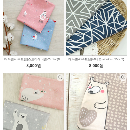
대폭면40수트윌]스토리애니멀-2color(089637)
대폭면40수트윌]유니크-2color(035502)
8,000원
8,000원