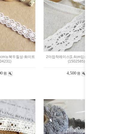
4cm뉴북두칠성-화이트
2마접착레이스]1.4cm입술-백아이보리
04231)
(1502585)
00
4,500
원
원