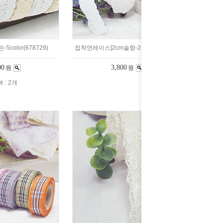
color(678729)
접착면레이스]2cm솔향-2color(679170)
00
3,800
원
원
 : 2개