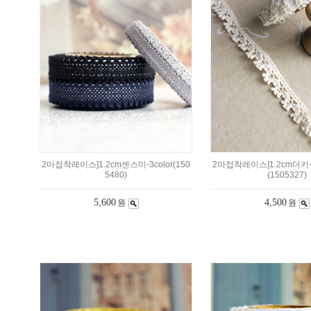
2마접착레이스]1.2cm센스미-3color(150
2마접착레이스]1.2cm더
5480)
(1505327)
5,600
4,500
원
원