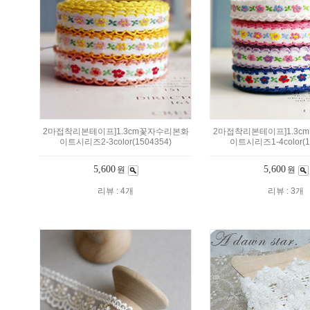
2마접착리본테이프]1.3cm꽃자수리본화
2마접착리본테이프]1.3
이트시리즈2-3color(1504354)
이트시리즈1-4color(1
5,600
5,600
원
원
리뷰 : 4개
리뷰 : 3개