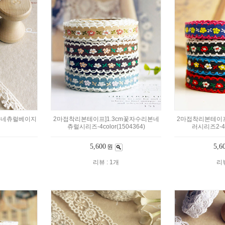
키-네츄럴베이지
2마접착리본테이프]1.3cm꽃자수리본네
2마접착리본테이프
츄럴시리즈-4color(1504364)
러시리즈2-4co
5,600
5,6
원
리뷰 : 1개
리뷰