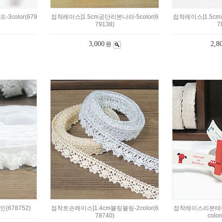
3color(679
접착레이스]1.5cm공단리본나라-5color(6
접착레이스]1.5cm
79138)
7
3,000
2,8
원
(678752)
접착토숀레이스]1.4cm블링블링-2color(6
접착레이스리본테이프
78740)
colo