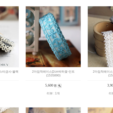
니스타금사-블랙
2마접착레이스]2cm박하꽃-민트
2마접착레이스]
(1535890)
(15
5,600
3,9
원
리뷰 : 1개
리뷰