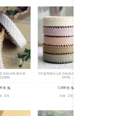
1.3cm샤케-화이트
2마접착레이스]1.2cm센스미-5color(150
21669)
5479)
00
5,600
원
원
 : 3개
리뷰 : 2개