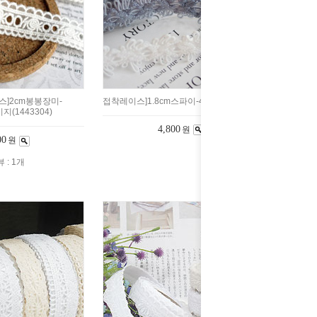
]2cm봉봉장미-
접착레이스]1.8cm스파이-4color(903955)
(1443304)
4,800
원
00
원
 : 1개