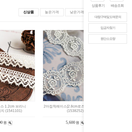
상품후기
배송조회
신상품
높은가격
낮은가격
판매순위
대량구매및도매문의
입금자찾기
원단소요량
스 1.2cm 브리니
2마접착레이스]2.8cm로즈원-백아이보리
 (1541101)
(1538252)
00
5,600
원
원