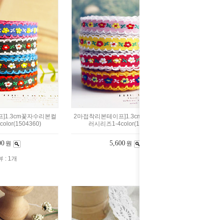
]1.3cm꽃자수리본컬
2마접착리본테이프]1.3cm꽃자수리본컬
lor(1504360)
러시리즈1-4color(1504357)
00
5,600
원
원
 : 1개