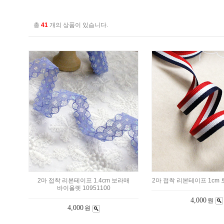
총
41
개의 상품이 있습니다.
2마 접착 리본테이프 1.4cm 보라매
2마 접착 리본테이프 1cm 토
바이올렛 10951100
4,000
원
4,000
원