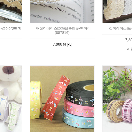
color(8878
T/R접착레이스]2cm달콤한꽃-백아이
접착레이스]토숀-5
(887816)
3,8
7,900
원
리뷰