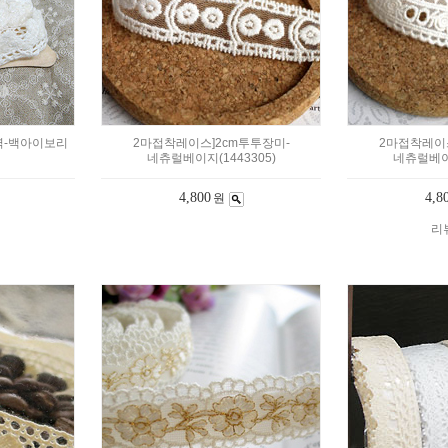
벽-백아이보리
2마접착레이스]2cm투투장미-
2마접착레이스
네츄럴베이지(1443305)
네츄럴베이지
4,800
4,8
원
리뷰