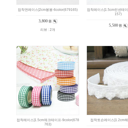
접착면레이스]2cm봉봉-6color(679165)
접착레이스]1.5cm린넨테이프-
157)
3,800
원
5,500
원
리뷰 : 2개
접착레이스]1.5cm체크테이프-9color(678
접착토숀레이스]1.2cm해인
763)