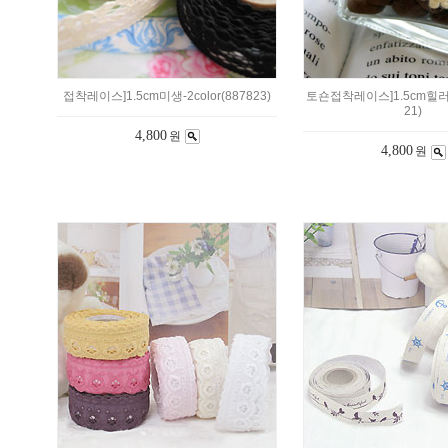
접착레이스]1.5cm미생-2color(887823)
토숀접착레이스]1.5cm힐러-2
21)
4,800
원
4,800
원