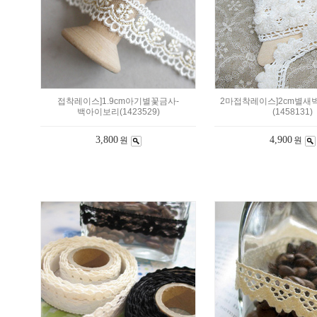
접착레이스]1.9cm아기별꽃금사-
2마접착레이스]2cm별새
백아이보리(1423529)
(1458131)
3,800
4,900
원
원