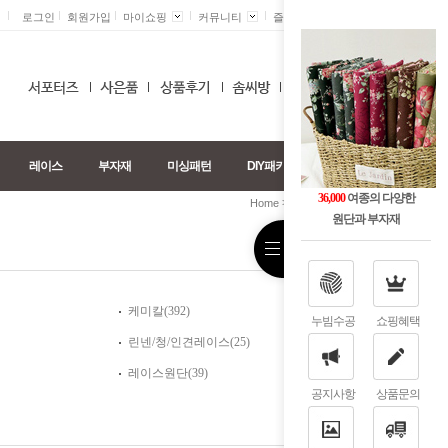
로그인
회원가입
마이쇼핑
커뮤니티
즐겨찾기 +
0
레이스
부자재
미싱패턴
DIY패키지
36,000
여종의 다양한
>
>
Home
레이스
접착레이스
원단과 부자재
케미칼(392)
누빔수공
쇼핑혜택
린넨/청/인견레이스(25)
레이스원단(39)
공지사항
상품문의