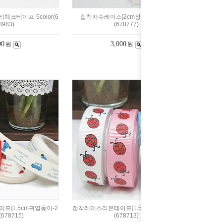
리체크테이프-5color(6
접착자수레이스]2cm장미열차-크림
8983)
(678777)
00
3,000
원
원
]1.5cm귀염둥이-2
접착레이스리본테이프]1.5cm벅스-6color
r(678715)
(678713)