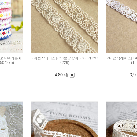
cm꽃자수리본화
2마접착레이스]2cm보송장미-2color(150
2마접착레이스]1.
504275)
4229)
(15
4,800
3,9
원