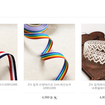
미10951096
2마 접착 리본테이프 1cm 레인보우
2마 접착레이
10951095
네츄럴베이지
4,000
4,8
원