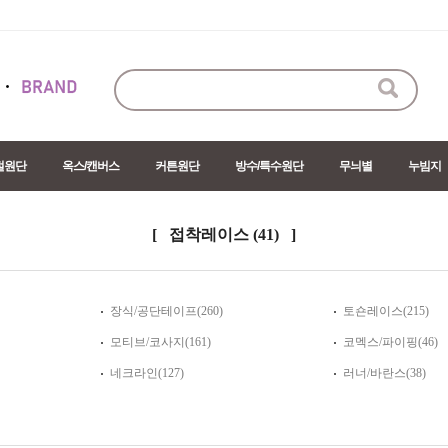
절원단
옥스/캔버스
커튼원단
방수/특수원단
무늬별
누빔지
[ 접착레이스
(41)
]
장식/공단테이프(260)
토숀레이스(215)
모티브/코사지(161)
코멕스/파이핑(46)
네크라인(127)
러너/바란스(38)