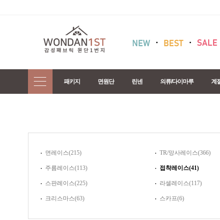
패키지
면원단
린넨
의류/다이마루
계
면레이스(215)
TR/망사레이스(366)
주름레이스(113)
접착레이스(41)
스판레이스(225)
라셀레이스(117)
크리스마스(63)
스카프(6)