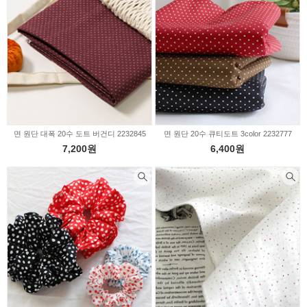
면 원단 대폭 20수 도트 버건디 2232845
면 원단 20수 큐티도트 3color 2232777
7,200원
6,400원