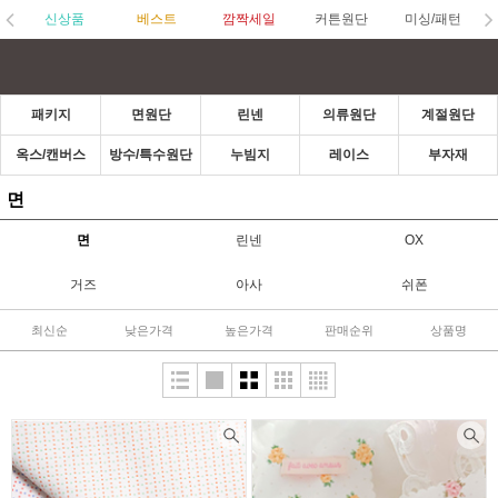
신상품
베스트
깜짝세일
커튼원단
미싱/패턴
패키지
면원단
린넨
의류원단
계절원단
옥스/캔버스
방수/특수원단
누빔지
레이스
부자재
면
면
린넨
OX
거즈
아사
쉬폰
최신순
낮은가격
높은가격
판매순위
상품명