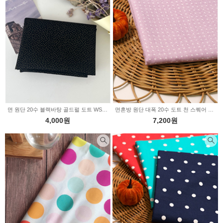
면 원단 20수 블랙바탕 골드펄 도트 WS1338
면혼방 원단 대폭 20수 도트 천 스퀘어 348472
4,000원
7,200원