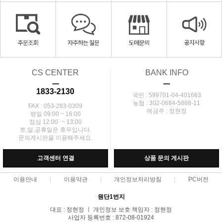
CS CENTER
BANK INFO
ㅡ
ㅡ
1833-2130
국민 : 599701-04-401663
농협 : 302-0684-5868-11
FAX : 053-283-0309
예금주 : 정현정
평일 09:00 ~ 16:00
점심 12:00` ~ 13:00
토,일,공휴일은 휴무입니다.
문의게시판을 이용해주세요.
고객센터 연결
상품 문의 게시판
이용안내
이용약관
개인정보처리방침
PC버전
원단1번지
대표 : 정현정 ㅣ 개인정보 보호 책임자 : 정현정
사업자 등록번호 : 872-08-01924