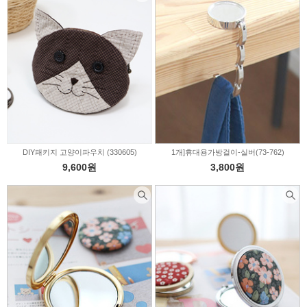
DIY패키지 고양이파우치 (330605)
1개]휴대용가방걸이-실버(73-762)
9,600원
3,800원