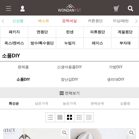
신상품
베스트
깜짝세일
커튼원단
미싱/패턴
패키지
면원단
린넨
의류원단
계절원단
옥스/캔버스
방수/특수원단
누빔지
레이스
부자재
소품DIY
완제품
신생아용품DIY
가방DIY
소품DIY
장난감DIY
생리대DIY
의류DIY
전체보기
최신순
낮은가격
높은가격
판매순위
상품명