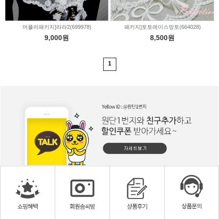
머플러패키지]라라2(699978)
패키지]토토레이스망토(664028)
9,000원
8,500원
1