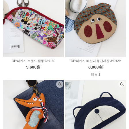
DIY패키지 스탠드 필통 349130
DIY패키지 베린디 동전지갑 349129
9,600원
8,000원
리뷰 1