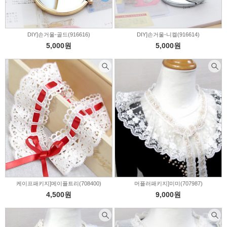
DIY]손거울-골드(916616)
DIY]손거울-니켈(916614)
5,000원
5,000원
케이프패키지]메이플트리(708400)
머플러패키지]미미(707987)
4,500원
9,000원