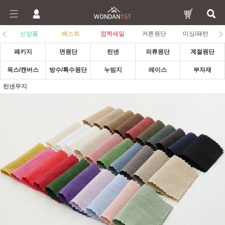
신상품
베스트
깜짝세일
커튼원단
미싱/패턴
패키지
면원단
린넨
의류원단
계절원단
옥스/캔버스
방수/특수원단
누빔지
레이스
부자재
린넨무지