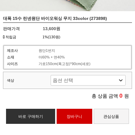
대폭 15수 린넨원단 바이오워싱 무지 33color (273898)
판매가격
13,600원
적립금
1%(130원)
제조사
원단1번지
소재
마60% + 면40%
사이즈
가로150cm(폭고정)*90cm(세로)
색상
0
총 상품 금액
원
바로 구매하기
장바구니
관심상품