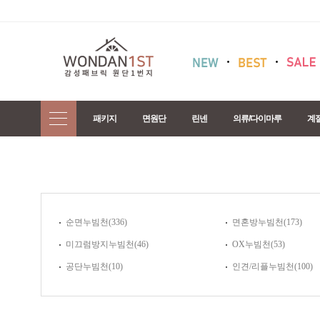
패키지
면원단
린넨
의류/다이마루
계
순면누빔천(336)
면혼방누빔천(173)
미끄럼방지누빔천(46)
OX누빔천(53)
공단누빔천(10)
인견/리플누빔천(100)