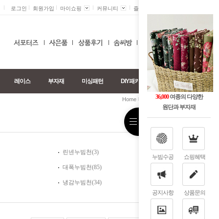
로그인
회원가입
마이쇼핑
커뮤니티
즐겨찾기 +
0
레이스
부자재
미싱패턴
DIY패키지
36,000
여종의 다양한
>
>
Home
누빔천
도트누빔천
원단과 부자재
린넨누빔천(3)
누빔수공
쇼핑혜택
대폭누빔천(85)
냉감누빔천(34)
공지사항
상품문의