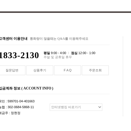
고객센터 이용안내
통화량이 많을때는 Q&A를 이용해주세요
1833-2130
평일
9:00 - 4:00
점심
12:00 - 1:00
주말 및 공휴일 휴무
질문답변
상품후기
F A Q
주문조회
입금계좌 정보 ( ACCOUNT INFO )
국민 : 599701-04-401663
농협 : 302-0684-5868-11
예금주 : 정현정