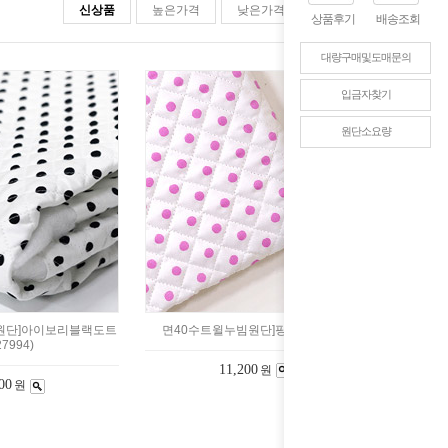
신상품
높은가격
낮은가격
판매순위
상품후기
배송조회
대량구매및도매문의
입금자찾기
원단소요량
빔원단]아이보리블랙도트
면40수트윌누빔원단]핑크(324594)
27994)
11,200
원
00
원