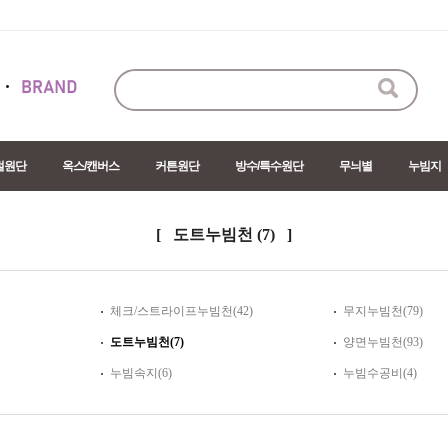
절원단
옥스/캔버스
커튼원단
방수/특수원단
무늬별
누빔지
[ 도트누빔천
(7)
]
체크/스트라이프누빔천(42)
무지누빔천(79)
도트누빔천(7)
양면누빔천(93)
누빔속지(6)
누빔수공비(4)