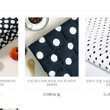
 블랙앤화이트
누빔 원단 대폭 레이온 도트 천 네이비
면40수 트윌 누
320
349434
(3
13,600
11,2
원