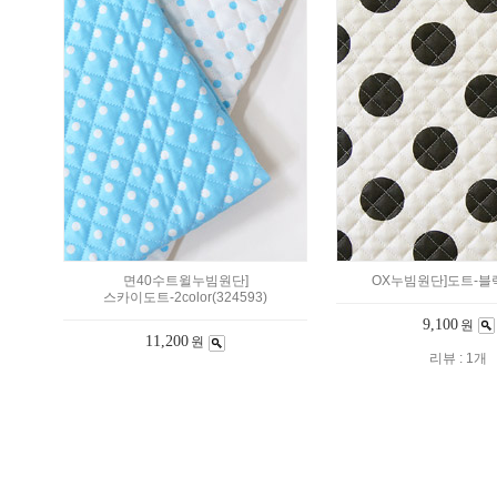
면40수트윌누빔원단]
OX누빔원단]도트-블랙(
스카이도트-2color(324593)
9,100
원
11,200
원
리뷰 : 1개