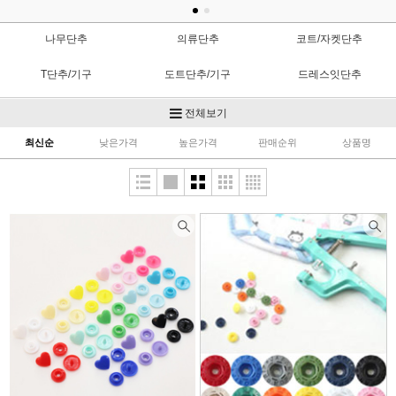
나무단추
의류단추
코트/자켓단추
T단추/기구
도트단추/기구
드레스잇단추
스냅단추/자석단추
싸개단추
호마이카
전체보기
최신순
낮은가격
높은가격
판매순위
상품명