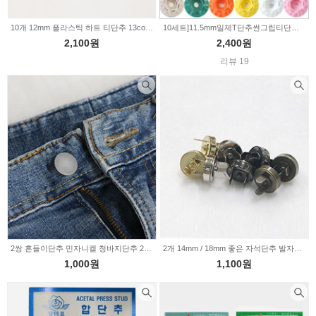
10개 12mm 플라스틱 하트 티단추 13color Z2084
10세트]11.5mm일제T단추썬그립티단추-13color(04-6010)
2,100원
2,400원
리뷰 19
2쌍 흔들이단추 민자니켈 청바지단추 2size 2232921
2개 14mm / 18mm 좋은 자석단추 발자석 4color 2226063
1,000원
1,100원