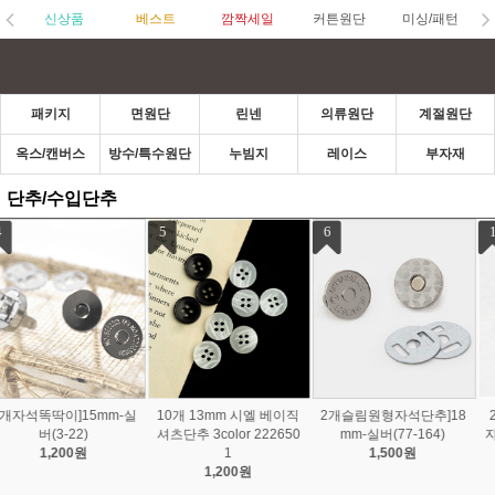
신상품
베스트
깜짝세일
커튼원단
미싱/패턴
패키지
면원단
린넨
의류원단
계절원단
옥스/캔버스
방수/특수원단
누빔지
레이스
부자재
단추/수입단추
1
2
3
2개 14mm / 18mm 좋은
10세트]11.5mm일제T단
10개 12mm 플라스틱 하
자석단추 발자석 4color 2
추썬그립티단추-13color
트 티단추 13color Z2084
226063
(04-6010)
2,100원
1,100원
2,400원