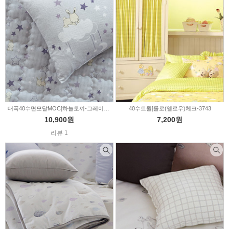
대폭40수면모달MOC]하늘토끼-그레이(202209)
40수트윌]롤로(옐로우)체크-3743
10,900원
7,200원
리뷰 1