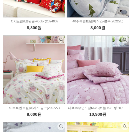
OX]노엘&트윙클-4color(202403)
40수특면트윌]베어스-블루(202228)
8,800원
8,000원
40수특면트윌]베어스-핑크(202227)
대폭40수면모달MOC]하늘토끼-핑크(202210)
8,000원
10,900원