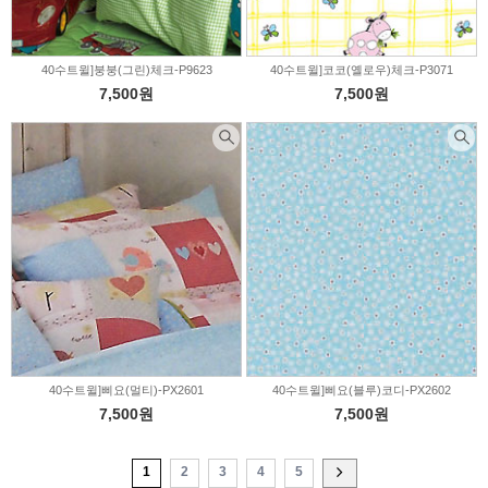
40수트윌]붕붕(그린)체크-P9623
40수트윌]코코(옐로우)체크-P3071
7,500원
7,500원
40수트윌]삐요(멀티)-PX2601
40수트윌]삐요(블루)코디-PX2602
7,500원
7,500원
1
2
3
4
5