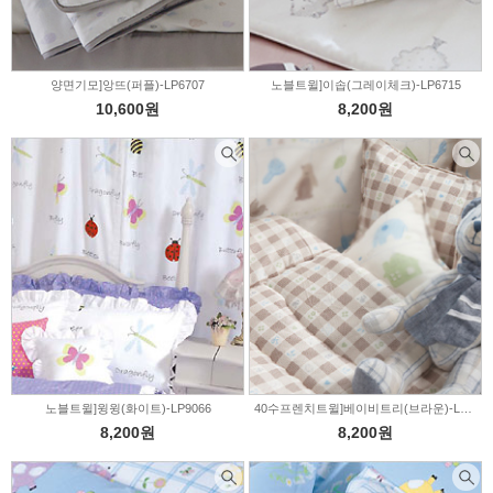
양면기모]앙뜨(퍼플)-LP6707
노블트윌]이솝(그레이체크)-LP6715
10,600원
8,200원
노블트윌]윙윙(화이트)-LP9066
40수프렌치트윌]베이비트리(브라운)-LP0566
8,200원
8,200원