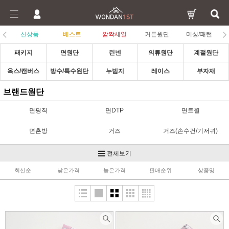
신상품
베스트
깜짝세일
커튼원단
미싱/패턴
패키지
면원단
린넨
의류원단
계절원단
옥스/캔버스
방수/특수원단
누빔지
레이스
부자재
브랜드원단
면평직
면DTP
면트윌
면혼방
거즈
거즈(손수건/기저귀)
아사
OX/캔버스
컷트지
전체보기
최신순
낮은가격
높은가격
판매순위
상품명
브랜드원단
디즈니/빨간머리앤
마이크로화이바