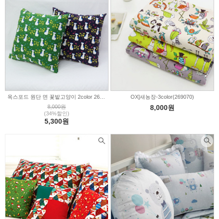
옥스포드 원단 면 꽃밭고양이 2color 269071
OX]새농장-3color(269070)
8,000원
8,000원
(34%할인)
5,300원