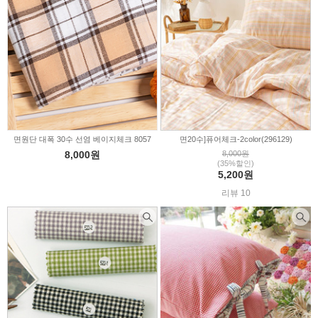
면원단 대폭 30수 선염 베이지체크 8057
면20수]퓨어체크-2color(296129)
8,000원
8,000원
(35%할인)
5,200원
리뷰 10