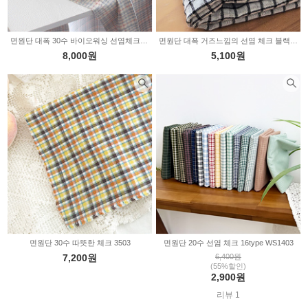
면원단 대폭 30수 바이오워싱 선염체크 파텔 멜란체크 4color 2235750
면원단 대폭 거즈느낌의 선염 체크 블랙 2235609
8,000원
5,100원
면원단 30수 따뜻한 체크 3503
면원단 20수 선염 체크 16type WS1403
7,200원
6,400원
(55%할인)
2,900원
리뷰 1