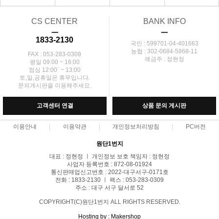
CS CENTER
BANK INFO
ㅡ
ㅡ
1833-2130
국민 : 599701-04-401663
농협 : 302-0684-5868-11
FAX : 053-283-0309
예금주 : 정현정
평일 09:00 ~ 16:00
점심 12:00` ~ 13:00
토,일,공휴일은 휴무입니다.
문의게시판을 이용해주세요.
고객센터 연결
상품 문의 게시판
이용안내
이용약관
개인정보처리방침
PC버전
원단1번지
대표 : 정현정 ㅣ 개인정보 보호 책임자 : 정현정
사업자 등록번호 : 872-08-01924
통신판매업신고번호 : 2022-대구서구-0171호
전화 : 1833-2130 ㅣ 팩스 : 053-283-0309
주소 : 대구 서구 달서로 52
COPYRIGHT(C)원단1번지 ALL RIGHTS RESERVED.
Hosting by : Makershop