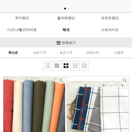
무지원단
플라워원단
프린트원단
디즈니/빨간머리앤
체크
스트라이프
면자수컷트지
샤틴/도비
광목
전체보기
최신순
낮은가격
높은가격
판매순위
상품명
면혼방
퀼트(수입)
조각원단
모달/텐셀