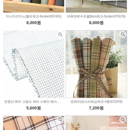
미니아즈미노]퀼트체크-8color(837431)
대폭면40수트윌]8cm체크-5color(079176)
8,000원
8,000원
면원단 40수 고밀도 쁘띠 스퀘어 화이트 2236499
면20수]파스타워싱체크-4종(672478)
5,600원
7,200원