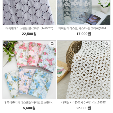
대폭면레이스원단]쿨-그레이(1479523)
케미컬레이스]망사스타-진그레이(189418)
22,500원
17,000원
대폭이중지레이스원단]마티코로즈플라워-6color(312581)
대폭면자수]301자수-백아이(178856)
5,600원
25,600원