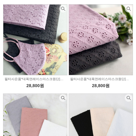
필터사은품*대폭면레이스마스크원단]허리케인로즈-2color(1489719)
필터사은품*대폭면레이스마스크원단]비오는날의수채화-2color(1489642)
28,800원
28,800원