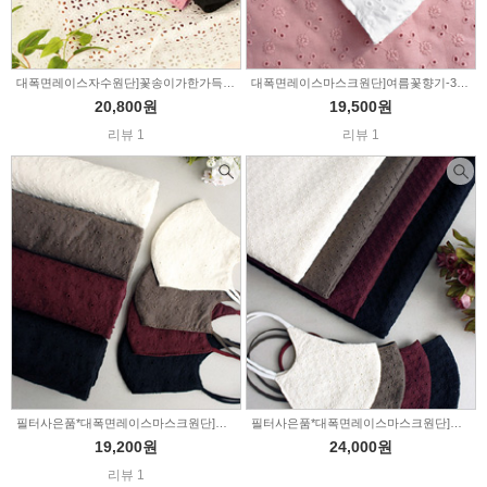
대폭면레이스자수원단]꽃송이가한가득-6color(281501)
대폭면레이스마스크원단]여름꽃향기-3color(1480879)
20,800원
19,500원
리뷰 1
리뷰 1
필터사은품*대폭면레이스마스크원단]백만송이-4color(1492658)
필터사은품*대폭면레이스마스크원단]네모의꿈-4color(1492651)
19,200원
24,000원
리뷰 1