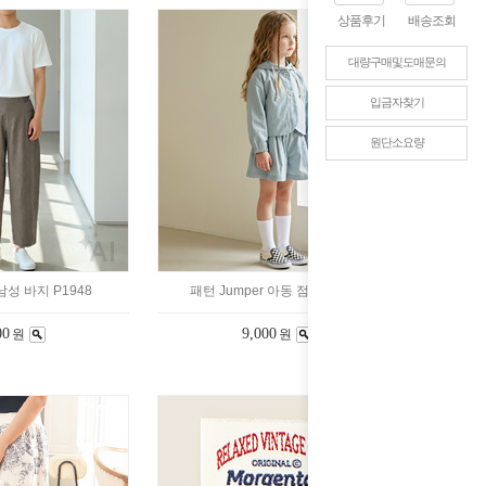
상품후기
배송조회
대량구매및도매문의
입금자찾기
원단소요량
 남성 바지 P1948
패턴 Jumper 아동 점퍼 P1951
00
9,000
원
원