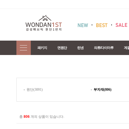
패키지
면원단
린넨
의류/다이마루
계
원단(3091)
부자재(806)
총
806
개의 상품이 있습니다.