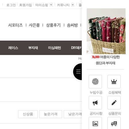
로그인
회원가입
마이쇼핑
커뮤니티
즐겨찾기 +
0
레이스
부자재
미싱패턴
DIY패키지
36,000
여종의 다양한
>
>
Home
신상품
부자재
원단과 부자재
누빔수공
쇼핑혜택
공지사항
상품문의
신상품
높은가격
낮은가격
판매순위