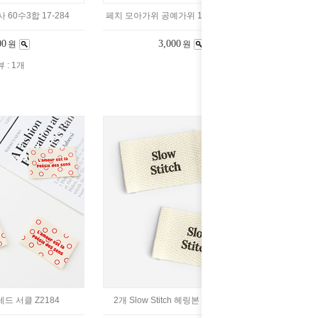
60수3합 17-284
페치 모아가위 공예가위 105mm 06-003
00
3,000
원
원
 : 1개
레드 서클 Z2184
2개 Slow Stitch 헤링본 라벨 72-274