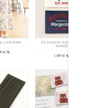
여성 스커트 P1954
2개 모르겐타우 직조라벨 2color
2236328
00
원
1,400
원