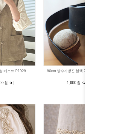
여성 베스트 P1929
90cm 방수가방끈 블랙 2cm 2235911
00
1,000
원
원