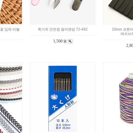
R 꽃 입체 라벨
쪽가위 안전캡 컬러랜덤 72-492
10mm 코튼
애쉬브라
1,500
원
2,8