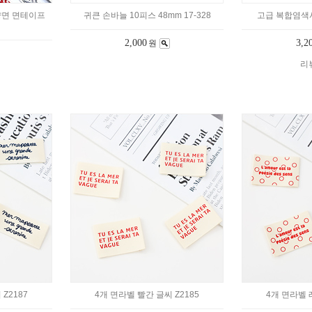
 양면 면테이프
귀큰 손바늘 10피스 48mm 17-328
고급 복합염색사 
2,000
3,2
원
리뷰
Z2187
4개 면라벨 빨간 글씨 Z2185
4개 면라벨 