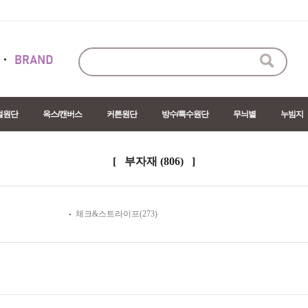
절원단
옥스/캔버스
커튼원단
방수/특수원단
무늬별
누빔지
[ 부자재
(806)
]
체크&스트라이프(273)