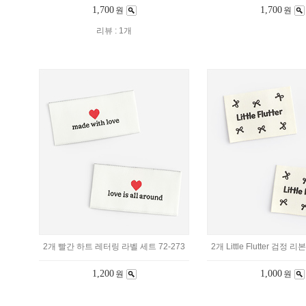
1,700
1,700
원
원
리뷰 : 1개
2개 빨간 하트 레터링 라벨 세트 72-273
2개 Little Flutter 검정 리
1,200
1,000
원
원