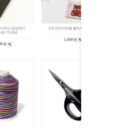
바이어스 앙앙캔디
2개 빈티지라벨 볼터치곰 Z3007
운 72-454
1,600
원
00
원