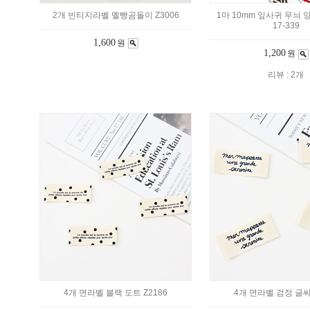
2개 빈티지라벨 멜빵곰돌이 Z3006
1마 10mm 잎사귀 무늬
17-339
1,600
원
1,200
원
리뷰 : 2개
4개 면라벨 블랙 도트 Z2186
4개 면라벨 검정 글씨 