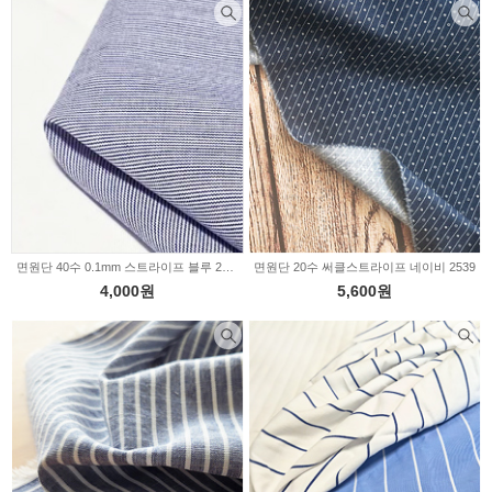
면원단 40수 0.1mm 스트라이프 블루 2236267
면원단 20수 써클스트라이프 네이비 2539
4,000원
5,600원