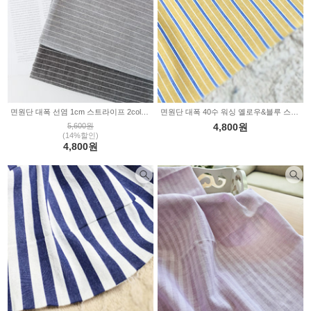
면원단 대폭 선염 1cm 스트라이프 2color 2235258
면원단 대폭 40수 워싱 옐로우&블루 스트라이프 1cm 2235123
5,600원
4,800원
(14%할인)
4,800원