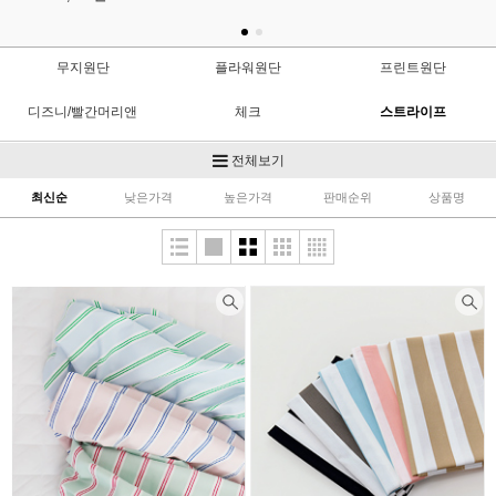
무지원단
플라워원단
프린트원단
디즈니/빨간머리앤
체크
스트라이프
면자수컷트지
샤틴/도비
광목
전체보기
최신순
낮은가격
높은가격
판매순위
상품명
면혼방
퀼트(수입)
조각원단
모달/텐셀