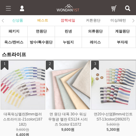
신상품
베스트
깜짝세일
커튼원단
미싱/패턴
패키지
면원단
린넨
의류원단
계절원단
옥스/캔버스
방수/특수원단
누빔지
레이스
부자재
스트라이프
4
5
6
면원단 대폭 30수 선염 워
20수 면원단 레드 스트라
대폭 60수 고밀도 선염 바
싱 스트라이프 화이트 22
이프 (2424)
이오워싱 스트라이프 5co
33924
5,600원
lor (344121)
4,000원
18,400원