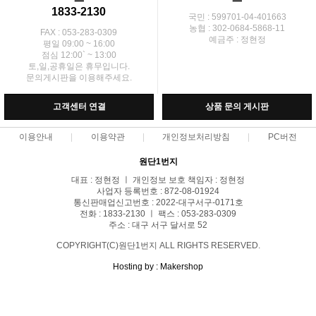
1833-2130
국민 : 599701-04-401663
농협 : 302-0684-5868-11
FAX : 053-283-0309
예금주 : 정현정
평일 09:00 ~ 16:00
점심 12:00` ~ 13:00
토,일,공휴일은 휴무입니다.
문의게시판을 이용해주세요.
고객센터 연결
상품 문의 게시판
이용안내
이용약관
개인정보처리방침
PC버전
원단1번지
대표 : 정현정 ㅣ 개인정보 보호 책임자 : 정현정
사업자 등록번호 : 872-08-01924
통신판매업신고번호 : 2022-대구서구-0171호
전화 : 1833-2130 ㅣ 팩스 : 053-283-0309
주소 : 대구 서구 달서로 52
COPYRIGHT(C)원단1번지 ALL RIGHTS RESERVED.
Hosting by : Makershop