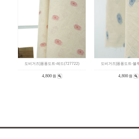
도비거즈]퐁퐁도트-레드(727722)
도비거즈]퐁퐁도트-블루(
4,800
4,800
원
원