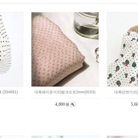
(334691)
대폭레이온거즈]핑크도트2mm(9153)
대폭단면거즈]도
4,800
5,6
원