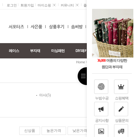
로그인
회원가입
마이쇼핑
커뮤니티
즐겨찾기 +
0
레이스
부자재
미싱패턴
DIY패키지
36,000
여종의 다양한
>
>
>
Home
무늬별
도트
거즈
원단과 부자재
아사(5)
누빔수공
쇼핑혜택
공지사항
상품문의
신상품
높은가격
낮은가격
판매순위