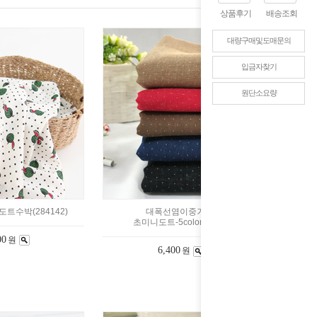
상품후기
배송조회
대량구매및도매문의
입금자찾기
원단소요량
트수박(284142)
대폭선염이중거즈]
초미니도트-5color(6281)
00
원
6,400
원