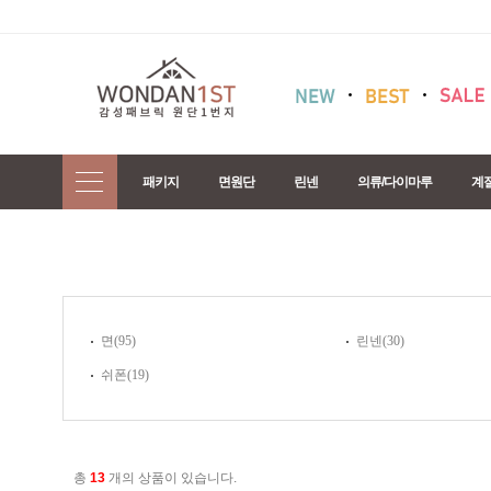
패키지
면원단
린넨
의류/다이마루
계
면(95)
린넨(30)
쉬폰(19)
총
13
개의 상품이 있습니다.