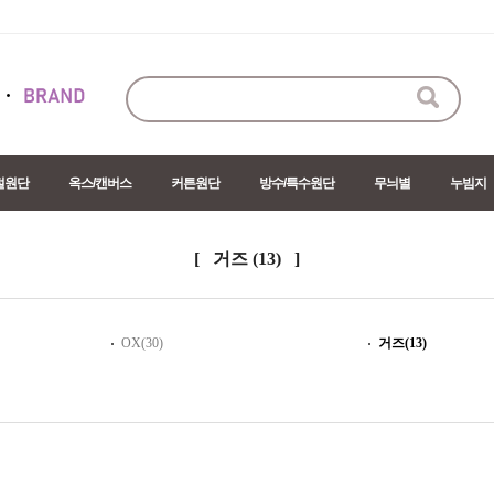
절원단
옥스/캔버스
커튼원단
방수/특수원단
무늬별
누빔지
[ 거즈
(13)
]
OX(30)
거즈(13)