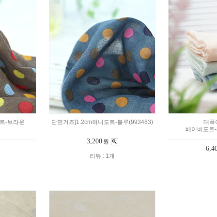
도트-브라운
단면거즈]1.2cm허니도트-블루(993483)
대폭
베이비도트-3c
3,200
원
6,4
리뷰 : 1개