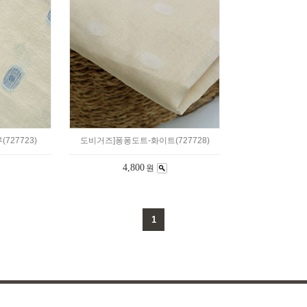
727723)
도비거즈]퐁퐁도트-화이트(727728)
4,800
원
1