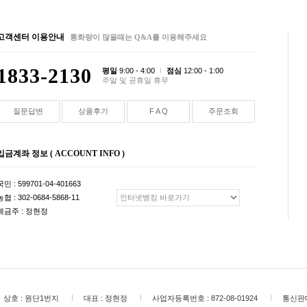
고객센터 이용안내
통화량이 많을때는 Q&A를 이용해주세요
1833-2130
평일
9:00 - 4:00
점심
12:00 - 1:00
주말 및 공휴일 휴무
질문답변
상품후기
F A Q
주문조회
입금계좌 정보 ( ACCOUNT INFO )
국민 : 599701-04-401663
농협 : 302-0684-5868-11
예금주 : 정현정
상호 :
원단1번지
대표 :
정현정
사업자등록번호 :
872-08-01924
통신판매