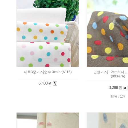
대폭3중거즈]순수-3color(6116)
단면거즈]1.2cm허니
(993476)
6,400
원
3,200
원
리뷰 : 1개