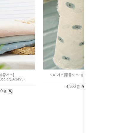
이중거즈]
도비거즈]퐁퐁도트-블랙(727720)
olor(163495)
4,800
원
00
원