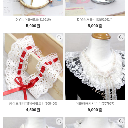
DIY]손거울-골드(916616)
DIY]손거울-니켈(916614)
5,000원
5,000원
케이프패키지]메이플트리(708400)
머플러패키지]미미(707987)
4,500원
9,000원