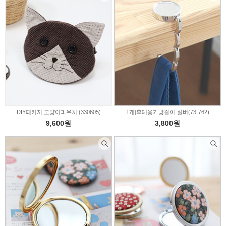
DIY패키지 고양이파우치 (330605)
1개]휴대용가방걸이-실버(73-762)
9,600원
3,800원