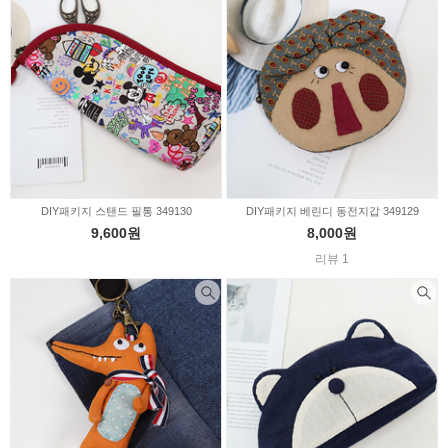
DIY패키지 스탠드 필통 349130
DIY패키지 베린디 동전지갑 349129
9,600원
8,000원
리뷰 1