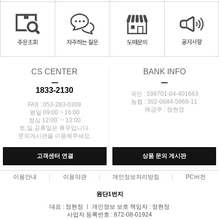
CS CENTER
BANK INFO
ㅡ
ㅡ
1833-2130
국민 : 599701-04-401663
농협 : 302-0684-5868-11
FAX : 053-283-0309
예금주 : 정현정
평일 09:00 ~ 16:00
점심 12:00` ~ 13:00
토,일,공휴일은 휴무입니다.
문의게시판을 이용해주세요.
고객센터 연결
상품 문의 게시판
이용안내
이용약관
개인정보처리방침
PC버전
원단1번지
대표 : 정현정 ㅣ 개인정보 보호 책임자 : 정현정
사업자 등록번호 : 872-08-01924