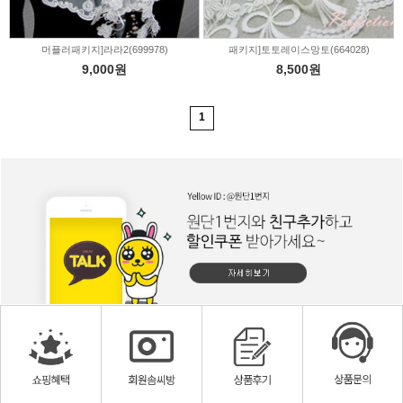
머플러패키지]라라2(699978)
패키지]토토레이스망토(664028)
9,000원
8,500원
1