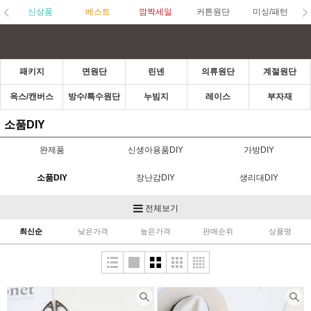
신상품
베스트
깜짝세일
커튼원단
미싱/패턴
패키지
면원단
린넨
의류원단
계절원단
옥스/캔버스
방수/특수원단
누빔지
레이스
부자재
소품DIY
완제품
신생아용품DIY
가방DIY
소품DIY
장난감DIY
생리대DIY
의류DIY
전체보기
최신순
낮은가격
높은가격
판매순위
상품명