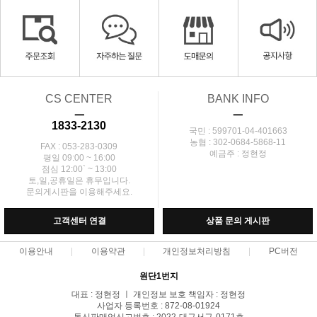
CS CENTER
BANK INFO
ㅡ
ㅡ
1833-2130
국민 : 599701-04-401663
농협 : 302-0684-5868-11
FAX : 053-283-0309
예금주 : 정현정
평일 09:00 ~ 16:00
점심 12:00` ~ 13:00
토,일,공휴일은 휴무입니다.
문의게시판을 이용해주세요.
고객센터 연결
상품 문의 게시판
이용안내
이용약관
개인정보처리방침
PC버전
원단1번지
대표 : 정현정 ㅣ 개인정보 보호 책임자 : 정현정
사업자 등록번호 : 872-08-01924