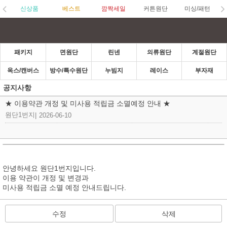
신상품
베스트
깜짝세일
커튼원단
미싱/패턴
패키지
면원단
린넨
의류원단
계절원단
옥스/캔버스
방수/특수원단
누빔지
레이스
부자재
공지사항
★ 이용약관 개정 및 미사용 적립금 소멸예정 안내 ★
원단1번지
|
2026-06-10
안녕하세요 원단1번지입니다.
이용 약관이 개정 및 변경과
미사용 적립금 소멸 예정 안내드립니다.
수정
삭제