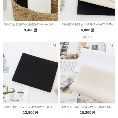
대폭고밀도면60수]슬링무지-2color(264814)
대폭면60수]데일리무지-3color(265145)
9,400원
6,800원
리뷰 4
대폭면30수고밀도피그먼트]무지-블랙(101-1)
대폭워싱면30수고밀도]무지-2color(320320)
12,800원
10,200원