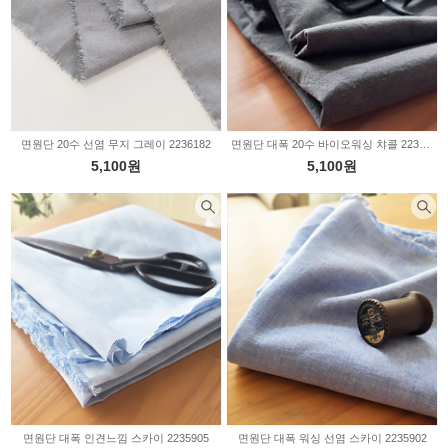
면원단 20수 선염 무지 그레이 2236182
면원단 대폭 20수 바이오워싱 챠콜 2235908
5,100원
5,100원
면원단 대폭 인견느낌 스카이 2235905
면원단 대폭 워싱 선염 스카이 2235902