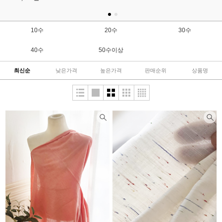
10수
20수
30수
40수
50수이상
최신순
낮은가격
높은가격
판매순위
상품명