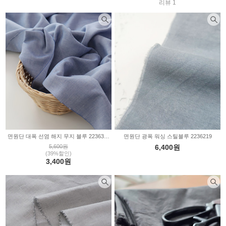
리뷰 1
면원단 대폭 선염 해지 무지 블루 2236361
면원단 광폭 워싱 스틸블루 2236219
5,600원
6,400원
(39%할인)
3,400원