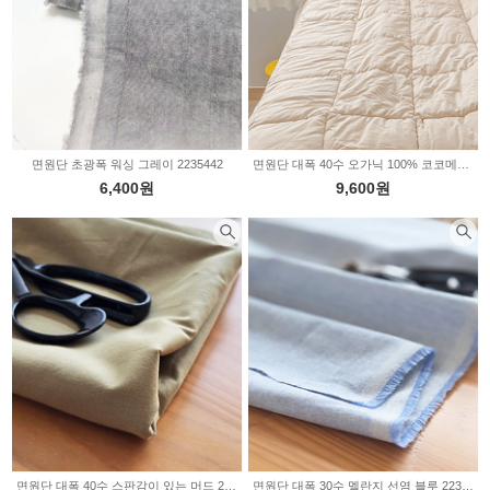
면원단 초광폭 워싱 그레이 2235442
면원단 대폭 40수 오가닉 100% 코코메리 E1124
6,400원
9,600원
면원단 대폭 40수 스판감이 있는 머드 2235173
면원단 대폭 30수 멜란지 선염 블루 2235169