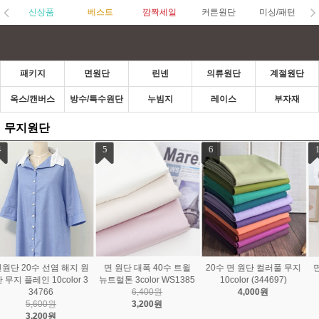
신상품
베스트
깜짝세일
커튼원단
미싱/패턴
패키지
면원단
린넨
의류원단
계절원단
옥스/캔버스
방수/특수원단
누빔지
레이스
부자재
무지원단
1
2
3
면원단 20수 아델 무지원
면원단 40수 톤앤톤 무지
면원단 대폭 20수 바이오
단 30color 322202
28color WS1392
워싱 뉴코하스 31color 2
5,600원
6,400원
235132
4,760원
2,400원
7,800원