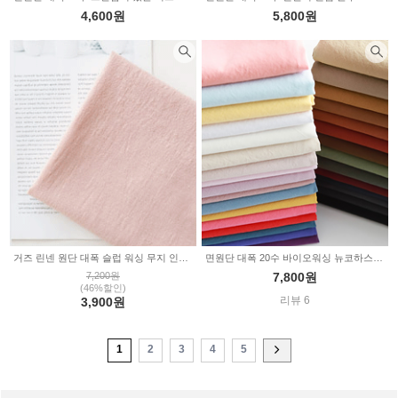
4,600원
5,800원
거즈 린넨 원단 대폭 슬럽 워싱 무지 인디핑크 2235135
면원단 대폭 20수 바이오워싱 뉴코하스 31color 2235132
7,200원
7,800원
(46%할인)
리뷰 6
3,900원
1
2
3
4
5