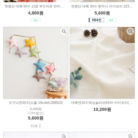
면원단 대폭 50수 선염 부드러운 빈티지레드 2236526
면원단 대폭 30수 뽀까시 아이보리 2236522
4,800원
5,600원
오가닉면20수]소울-19color(208523)
대폭면10수워싱슬라브]데라-아이보리(TB19-2)
6,400원
10,200원
(13%할인)
5,600원
리뷰 2