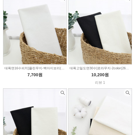
대폭면16수피치]플린무지-백아이보리(TB105)
대폭고밀도면30수]로라무지-2color(264813)
7,700원
10,200원
리뷰 1