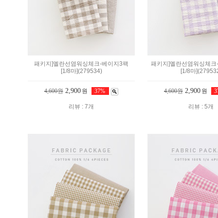
패키지]멜란선염워싱체크-베이지3팩
패키지]멜란선염워싱체크
[1/8마](279534)
[1/8마](27953
2,900
2,900
4,600원
원
37%
4,600원
원
리뷰 : 7개
리뷰 : 5개