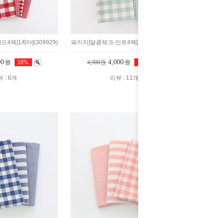
팩[1/6마](309929)
패키지]달콤체크-민트4팩[1/6마](309905)
00
4,000
원
18%
4,900원
원
18%
 : 6개
리뷰 : 11개