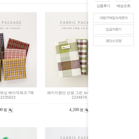
상품후기
배송조회
대량구매및도매문의
입금자찾기
원단소요량
워싱 베이직체크 7팩
패키지원단 선염 그린 브라운 4팩 1/6마
 2235023
2234878
00
4,200
원
원