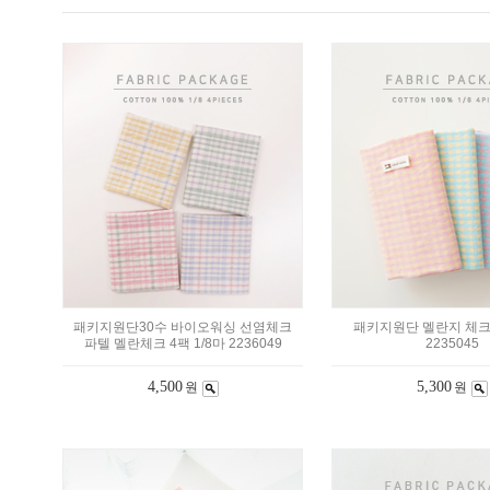
패키지원단30수 바이오워싱 선염체크
패키지원단 멜란지 체크 
파텔 멜란체크 4팩 1/8마 2236049
2235045
4,500
5,300
원
원