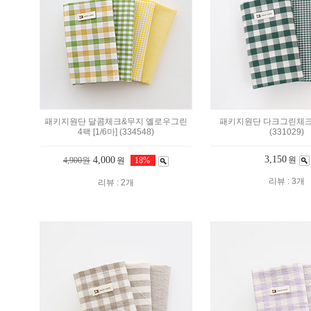
패키지원단 달콤체크&무지 옐로우그린
패키지원단 다크그린체크 3
4팩 [1/6마] (334548)
(331029)
3,150
4,000
원
4,900원
원
18%
리뷰 : 3개
리뷰 : 2개