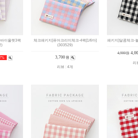
-바이올렛3팩
체크패키지]퓨어크리미체크-4팩[1/6마]
패키지]달콤체크-블랙4
2)
(303529)
4,0
4,900원
3,700
원
37%
리뷰
리뷰 : 4개