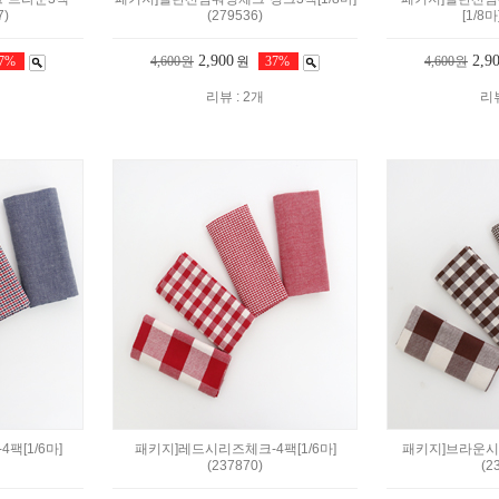
7)
(279536)
[1/8마
2,900
2,9
37%
4,600원
원
37%
4,600원
리뷰 : 2개
리뷰
팩[1/6마]
패키지]레드시리즈체크-4팩[1/6마]
패키지]브라운시리
(237870)
(2