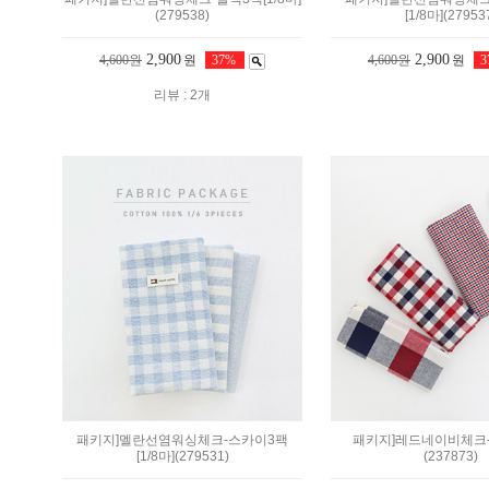
(279538)
[1/8마](27953
2,900
2,900
4,600원
원
37%
4,600원
원
리뷰 : 2개
패키지]멜란선염워싱체크-스카이3팩
패키지]레드네이비체크-4
[1/8마](279531)
(237873)