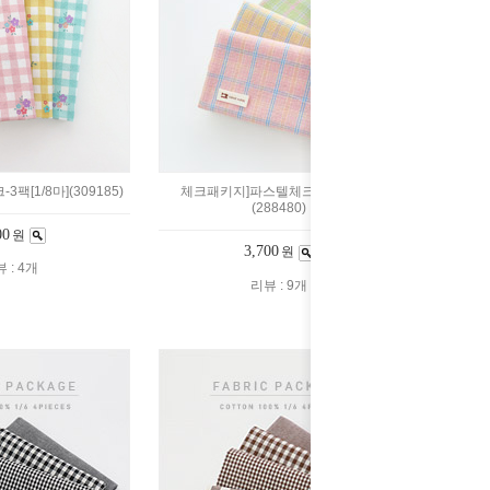
팩[1/8마](309185)
체크패키지]파스텔체크-3팩[1/6마]
(288480)
00
원
3,700
원
 : 4개
리뷰 : 9개