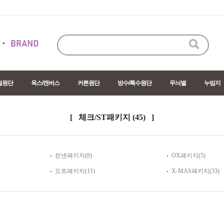
절원단
옥스/캔버스
커튼원단
방수/특수원단
무늬별
누빔지
[ 체크/ST패키지
(45)
]
린넨패키지(8)
OX패키지(5)
도트패키지(11)
X-MAS패키지(33)