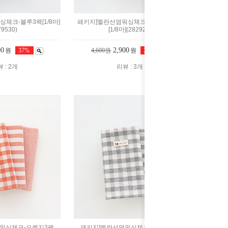
체크-블루3팩[1/8마]
패키지]멜란선염워싱체크-피치핑크3팩
79530)
[1/8마](282924)
00
2,900
원
37%
4,600원
원
37%
 : 2개
리뷰 : 3개
워싱체크-오렌지3팩
패키지]멜란선염워싱체크-그레이3팩