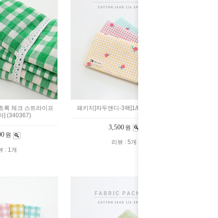
초록 체크 스트라이프
패키지]자두앤디-3팩[1/8마](312361)
마] (340367)
3,500
원
00
원
리뷰 : 5개
 : 1개