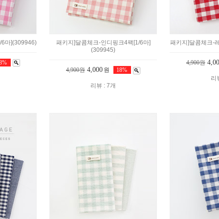
마](309946)
패키지]달콤체크-인디핑크4팩[1/6마]
패키지]달콤체크-레드4
(309945)
4,0
18%
4,900원
4,000
4,900원
원
18%
리뷰
리뷰 : 7개