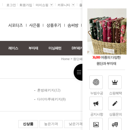
로그인
회원가입
마이쇼핑
커뮤니티
즐겨찾기 +
0
레이스
부자재
미싱패턴
DIY패키지
36,000
여종의 다양한
>
>
Home
원단패키지
체크/ST패키지
원단과 부자재
혼방패키지(12)
누빔수공
쇼핑혜택
다이마루패키지(8)
공지사항
상품문의
신상품
높은가격
낮은가격
판매순위