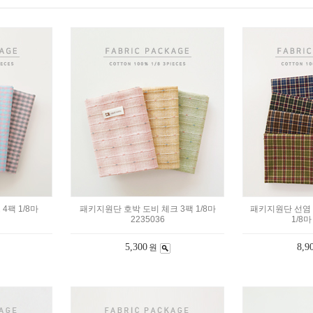
4팩 1/8마
패키지원단 호박 도비 체크 3팩 1/8마
패키지원단 선염 
2235036
1/8마
5,300
8,9
원