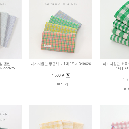
싱 멜란
패키지원단 몽글체크 4팩 1/8마 349626
패키지원단 초록
 2226251
4팩 [1/8
4,500
원
4,6
리뷰 : 1개
리뷰