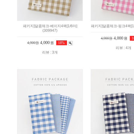
패키지]달콤체크-베이지4팩[1/6마]
패키지]달콤체크-핑크4팩[1/6
(309947)
4,000
4,900원
원
4,000
4,900원
원
18%
리뷰 : 4개
리뷰 : 3개