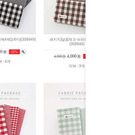
팩[1/6마](309949)
패키지]달콤체크-브라운4팩[1/6마]
(309948)
00
원
18%
4,000
4,900원
원
18%
 : 6개
리뷰 : 3개