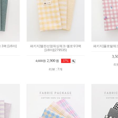
팩 [1/6마]
패키지]멜란선염워싱체크-옐로우3팩
패키지]플로랄체크-3
[1/8마](279535)
3,5
2,900
4,600원
원
37%
리뷰
리뷰 : 7개