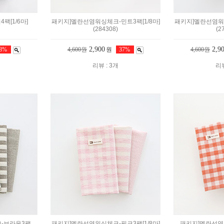
팩[1/6마]
패키지]멜란선염워싱체크-민트3팩[1/8마]
패키지]멜란선염워싱
(284308)
(2
2,900
2,9
18%
4,600원
원
37%
4,600원
리뷰 : 3개
리뷰
-브라운3팩
패키지]멜란선염워싱체크-핑크3팩[1/8마]
패키지]멜란선염