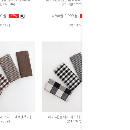
](307104)
[1/8마](279533)
00
2,900
원
37%
4,600원
원
37%
 : 1개
리뷰 : 3개
즈체크-4팩[1/6마]
패키지]블랙시리즈체크-4팩[1/6마]
37869)
(237767)