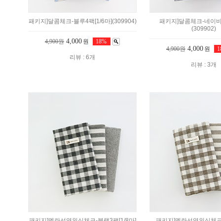
패키지]달콤체크-블루4팩[1/6마](309904)
패키지]달콤체크-네이비4
(309902)
4,000
4,900원
원
18%
4,000
4,900원
원
리뷰 : 6개
리뷰 : 3개
패키지]멜란선염워싱체크-블랙3팩[1/8마]
패키지]멜란선염워싱체크