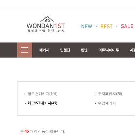
패키지
면원단
린넨
의류/다이마루
계
퀼트천패키지(166)
무지패키지(26)
체크/ST패키지(45)
수입패키지
총
45
개의 상품이 있습니다.