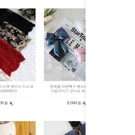
시스루 레이스 디스코
왼제품 리본빽구 핸드폰 키링 백구
 10949923
가방꾸미기 모티브 3color 98465
00
8,000
원
원