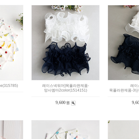
(315785)
레이스넥워머]목폴라완제품-
레이
망사엠마2color(1514151)
목폴라완제품-3단엠마
9,600
9,6
원