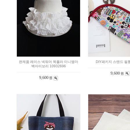
완제품 레이스 넥워머 목폴라 미니엠마
DIY패키지 스탠드 필통 
백아이보리 10932696
9,600
원
9,600
원