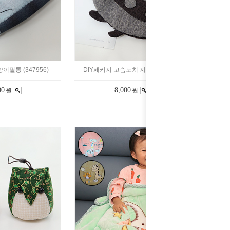
이필통 (347956)
DIY패키지 고슴도치 지갑 (347608)
00
8,000
원
원