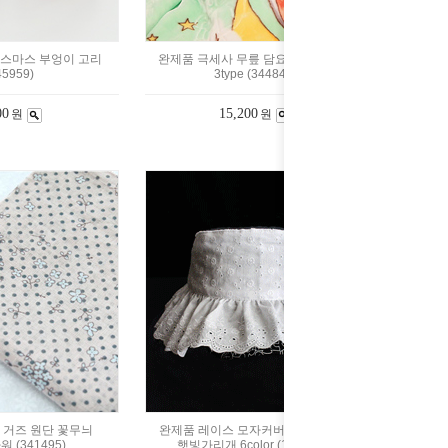
리스마스 부엉이 고리
완제품 극세사 무릎 담요 코끼리 기린
45959)
3type (344843)
00
15,200
원
원
 거즈 원단 꽃무늬
완제품 레이스 모자커버 썬캡 선가드
 (341495)
햇빛가리개 6color (1547400)