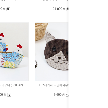
00
24,000
원
원
바구니 (330642)
DIY패키지 고양이파우치 (330605)
00
9,600
원
원