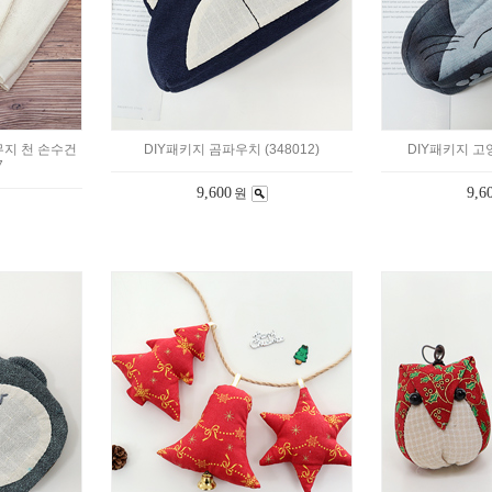
무지 천 손수건
DIY패키지 곰파우치 (348012)
DIY패키지 고양
7
9,600
9,6
원