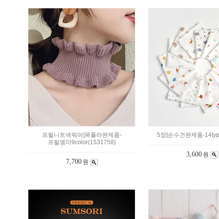
프릴니트넥워머]목폴라완제품-
5장]손수건완제품-14type
프릴엠마9color(1531758)
3,600
원
7,700
원