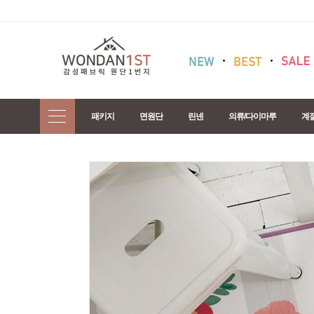
패키지
면원단
린넨
의류/다이마루
계