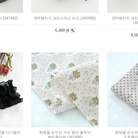
(347492)
DIY패키지 크리스마스 리스 (345960)
DIY패키지 크
(3
6,400
원
8,0
제품 미니엠마
완제품 손수건 거즈 원단 꽃무늬
완제품 손수건
)
쁘띠플라워 (341496)
도트플라워