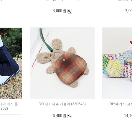
3,000
3,0
원
시 레이스 롱
DIY패키지 쥐키걸이 (330643)
DIY패키지 꼬꼬
962)
6,400
14,4
원