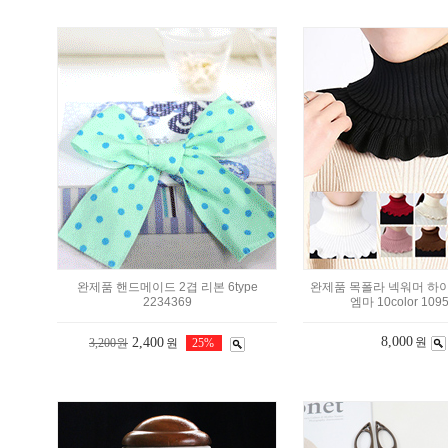
완제품 핸드메이드 2겹 리본 6type
완제품 목폴라 넥워머 하이
2234369
엠마 10color 109
8,000
2,400
원
3,200원
원
25%