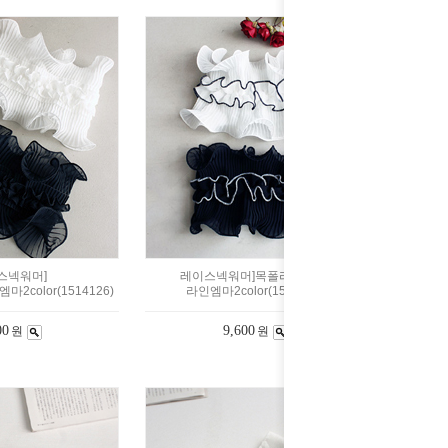
스넥워머]
레이스넥워머]목폴라완제품-
2color(1514126)
라인엠마2color(1513883)
00
9,600
원
원