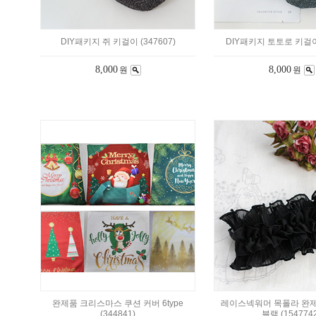
DIY패키지 쥐 키걸이 (347607)
DIY패키지 토토로 키걸이 
8,000
8,000
원
원
완제품 크리스마스 쿠션 커버 6type
레이스넥워머 목폴라 완
(344841)
블랙 (1547742