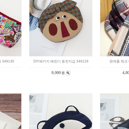
349130
DIY패키지 베린디 동전지갑 349129
완제품 체크 
8,000
4,8
원