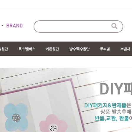
절원단
옥스/캔버스
커튼원단
방수/특수원단
무늬별
누빔지