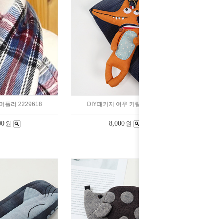
머플러 2229618
DIY패키지 여우 키링 349128
00
8,000
원
원