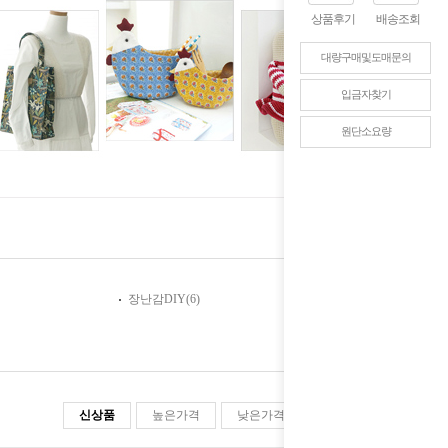
상품후기
배송조회
대량구매및도매문의
입금자찾기
원단소요량
장난감DIY
(6)
신상품
높은가격
낮은가격
판매순위