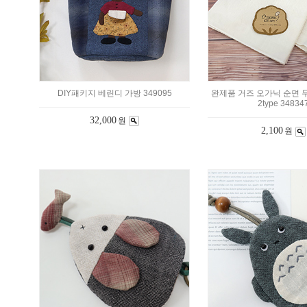
DIY패키지 베린디 가방 349095
완제품 거즈 오가닉 순면 
2type 34834
32,000
원
2,100
원