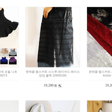
넥 프릴 니트
완제품 랩스커트 시스루 레이어드 레이스
완제품 랩스커트 
56073
캉캉 블랙 10950180
4color
19,200
19,2
원