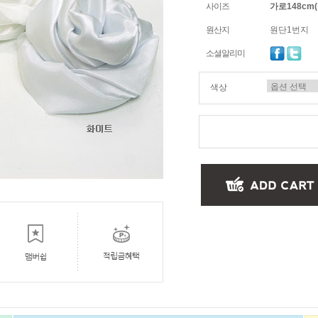
사이즈
가로148cm
원산지
원단1번지
소셜알리미
색상