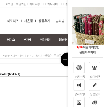
로그인
회원가입
마이쇼핑
커뮤니티
즐겨찾기 +
0
레이스
부자재
미싱패턴
DIY패키지
36,000
여종의 다양한
원단과 부자재
>
>
> 공단]샤무즈무지-화이트계4color(694371)
Home
의류/다이마루
공단원단
or(694371)
누빔수공
쇼핑혜택
공지사항
상품문의