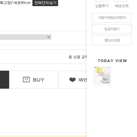
(폭고정)*세로90cm
상품후기
배송조회
대량구매및도매문의
입금자찾기
원단소요량
0
총 상품 금액
원