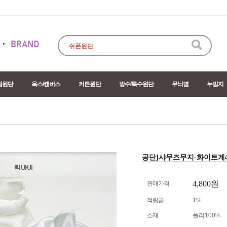
절원단
옥스/캔버스
커튼원단
방수/특수원단
무늬별
누빔지
공단]샤무즈무지-화이트계4col
4,800원
판매가격
적립금
1%
소재
폴리100%