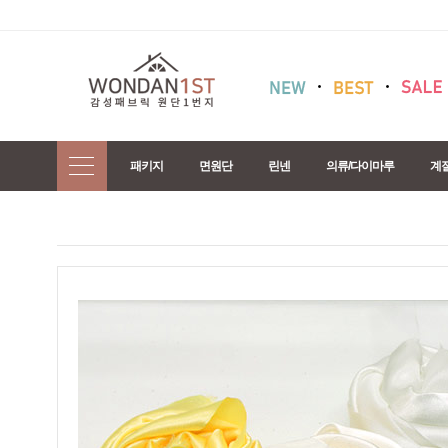
패키지
면원단
린넨
의류/다이마루
계