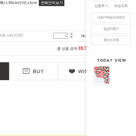
) x 90cm(1마) ±3cm
상품후기
배송조회
대량구매및도매문의
입금자찾기
토 나라 Z2167
18,700
원
원단소요량
18,700
총 상품 금액
원