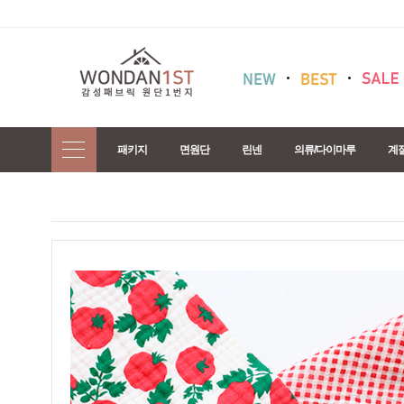
패키지
면원단
린넨
의류/다이마루
계