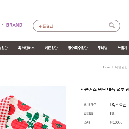
절원단
옥스/캔버스
커튼원단
방수/특수원단
무늬별
누빔지
>
Home
계절원단(
사중거즈 원단 대폭 요루 양면
18,700
원
판매가격
적립금
1%
소재
면100%