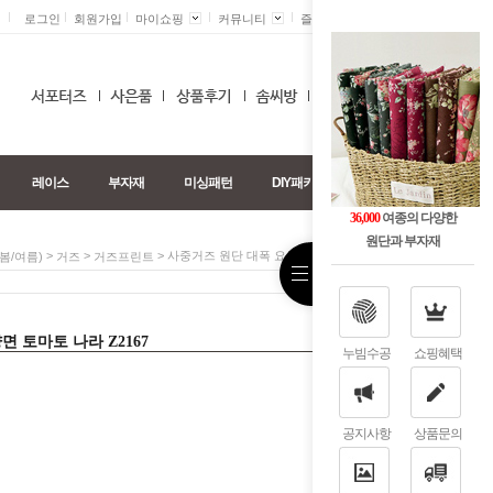
로그인
회원가입
마이쇼핑
커뮤니티
즐겨찾기 +
0
레이스
부자재
미싱패턴
DIY패키지
36,000
여종의 다양한
원단과 부자재
>
>
> 사중거즈 원단 대폭 요루 양면 토마토 나라 Z2167
봄/여름)
거즈
거즈프린트
 토마토 나라 Z2167
누빔수공
쇼핑혜택
공지사항
상품문의