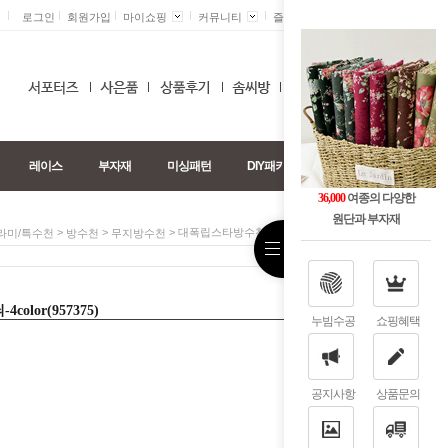
로그인
회원가입
마이쇼핑
커뮤니티
즐겨찾기 +
0
레이스
부자재
미싱패턴
DIY패키지
36,000
여종의 다양한
원단과 부자재
>
>
> 대폭립스타방수천]격자무늬-4color(957375)
라미/특수천
방수천
무지방수천
lor(957375)
누빔수공
쇼핑혜택
공지사항
상품문의