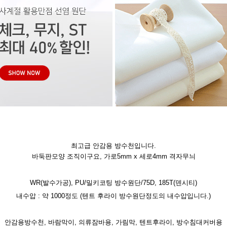
최고급 안감용 방수천입니다.
바둑판모양 조직이구요, 가로5mm x 세로4mm 격자무늬
WR(발수가공), PU/밀키코팅 방수원단/75D, 185T(덴시티)
내수압 : 약 1000정도 (텐트 후라이 방수원단정도의 내수압입니다.)
안감용방수천, 바람막이, 의류잠바용, 가림막, 텐트후라이, 방수침대커버용