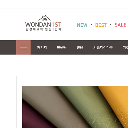
패키지
면원단
린넨
의류/다이마루
계