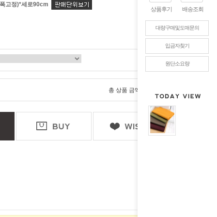
(폭고정)*세로90cm
상품후기
배송조회
대량구매및도매문의
입금자찾기
원단소요량
0
총 상품 금액
원