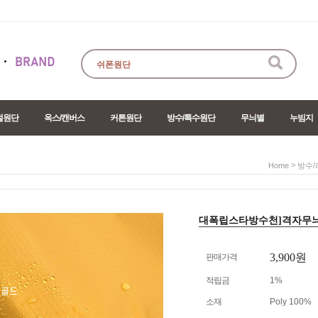
절원단
옥스/캔버스
커튼원단
방수/특수원단
무늬별
누빔지
>
Home
방수/
대폭립스타방수천]격자무늬-4co
3,900원
판매가격
적립금
1%
소재
Poly 100%