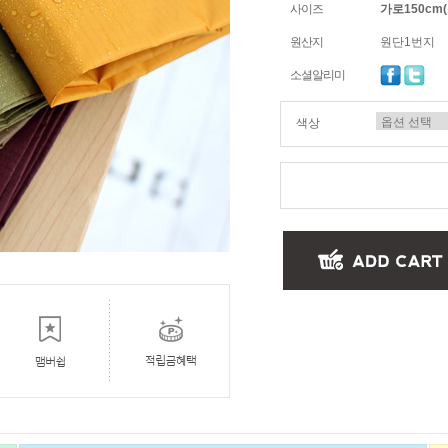
사이즈
가로150cm
원산지
원단1번지
소셜알리미
색상