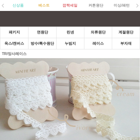
신상품
베스트
깜짝세일
커튼원단
미싱/패턴
패키지
면원단
린넨
의류원단
계절원단
옥스/캔버스
방수/특수원단
누빔지
레이스
부자재
TR/망사레이스