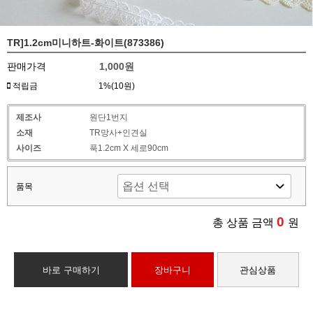
TR]1.2cm미니하트-화이트(873386)
판매가격
1,000원
적립금
1%(10원)
제조사
원단1번지
소재
TR망사+인견실
사이즈
푹1.2cm X 세로90cm
품목
0
총 상품 금액
원
바로 구매하기
장바구니
관심상품