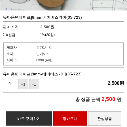
유아용면테이프]8mm-베이비스카이(35-723)
판매가격
2,500
원
적립금
1%(20원)
제조사
원단1번지
소재
면테이프
사이즈
8mm (4마)
유아용면테이프]8mm-베이비스카이(35-723)
2,500
원
+1
-1
2,500
총 상품 금액
원
바로 구매하기
장바구니
관심상품