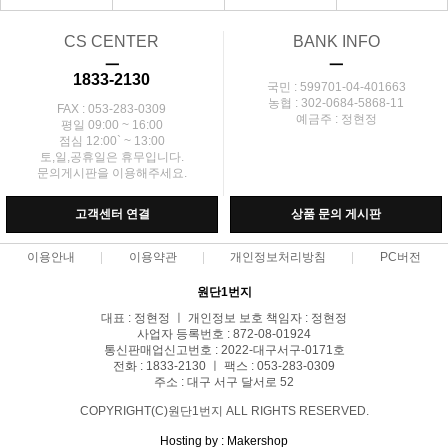
CS CENTER
BANK INFO
ㅡ
ㅡ
1833-2130
국민 : 599701-04-401663
농협 : 302-0684-5868-11
FAX : 053-283-0309
예금주 : 정현정
평일 09:00 ~ 16:00
점심 12:00` ~ 13:00
토,일,공휴일은 휴무입니다.
문의게시판을 이용해주세요.
고객센터 연결
상품 문의 게시판
이용안내
이용약관
개인정보처리방침
PC버전
원단1번지
대표 : 정현정 ㅣ 개인정보 보호 책임자 : 정현정
사업자 등록번호 : 872-08-01924
통신판매업신고번호 : 2022-대구서구-0171호
전화 : 1833-2130 ㅣ 팩스 : 053-283-0309
주소 : 대구 서구 달서로 52
COPYRIGHT(C)원단1번지 ALL RIGHTS RESERVED.
Hosting by : Makershop