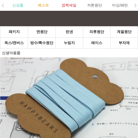
신상품
베스트
깜짝세일
커튼원단
미싱/패턴
패키지
면원단
린넨
의류원단
계절원단
옥스/캔버스
방수/특수원단
누빔지
레이스
부자재
신생아용품