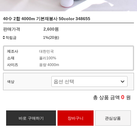
40수 2합 4000m 기본재봉사 50color 348655
판매가격
2,600원
적립금
1%(20원)
제조사
대한민국
소재
폴리100%
사이즈
용량 4000m
색상
0
총 상품 금액
원
바로 구매하기
장바구니
관심상품