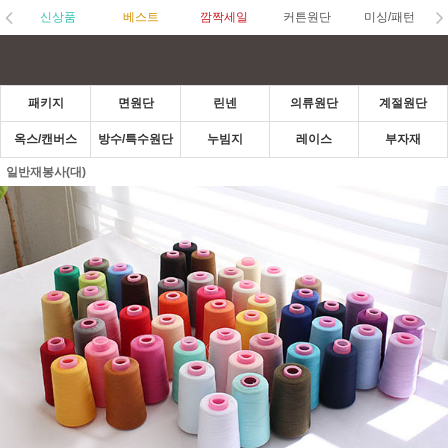
신상품
베스트
깜짝세일
커튼원단
미싱/패턴
패키지
면원단
린넨
의류원단
계절원단
옥스/캔버스
방수/특수원단
누빔지
레이스
부자재
일반재봉사(대)