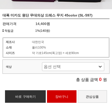
대폭 미카도 원단 무대의상 드레스 무지 45color (SL-597)
판매가격
14,400원
적립금
1%(140원)
제조사
대한민국
소재
폴리100%
사이즈
약 가로145cm(폭고정) × 세로90cm
색상
0
총 상품 금액
원
바로 구매하기
장바구니
관심상품