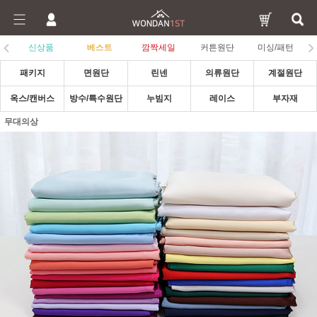
신상품
베스트
깜짝세일
커튼원단
미싱/패턴
패키지
면원단
린넨
의류원단
계절원단
옥스/캔버스
방수/특수원단
누빔지
레이스
부자재
무대의상