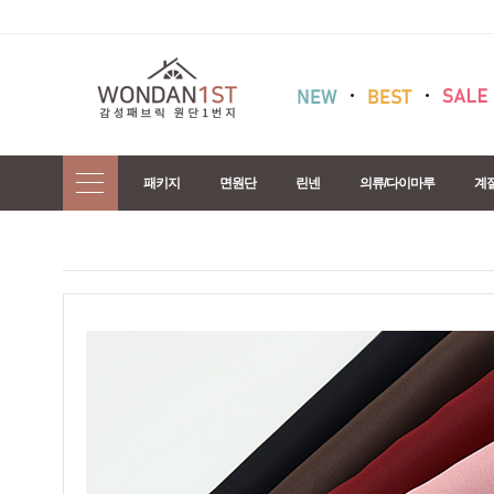
패키지
면원단
린넨
의류/다이마루
계