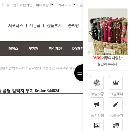
로그인
회원가입
마이쇼핑
커뮤니티
즐겨찾기 +
0
레이스
부자재
미싱패턴
DIY패키지
36,000
여종의 다양한
원단과 부자재
>
> 암막원단 커튼원단 대폭 3중 풀달 암막지 무지 6color 344824
원단
암막지무지
달 암막지 무지 6color 344824
누빔수공
쇼핑혜택
공지사항
상품문의