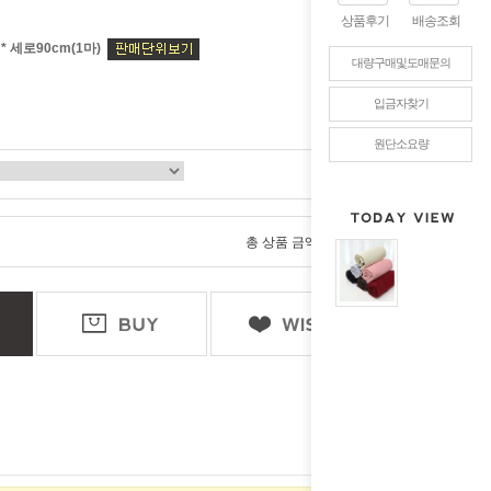
상품후기
배송조회
 * 세로90cm(1마)
대량구매및도매문의
입금자찾기
원단소요량
0
총 상품 금액
원