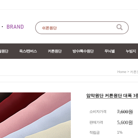
절원단
옥스/캔버스
커튼원단
방수/특수원단
무늬별
누빔지
>
Home
커튼
암막원단 커튼원단 대폭 3중 풀
7,600원
소비자가격
5,600원
판매가격
적립금
1%