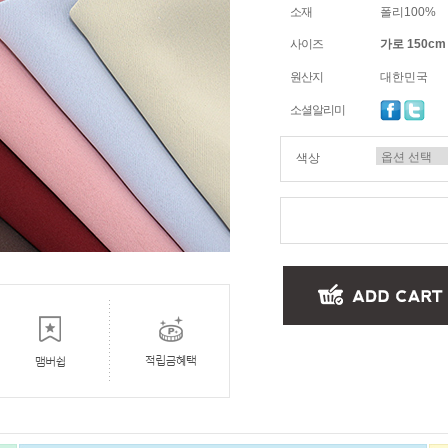
소재
폴리100%
사이즈
가로 150cm
원산지
대한민국
소셜알리미
색상