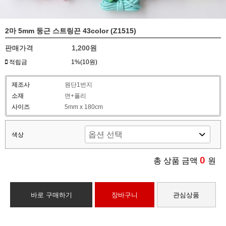
2마 5mm 둥근 스트링끈 43color (Z1515)
판매가격
1,200원
적립금
1%(10원)
제조사
원단1번지
소재
면+폴리
사이즈
5mm x 180cm
색상
0
총 상품 금액
원
바로 구매하기
장바구니
관심상품