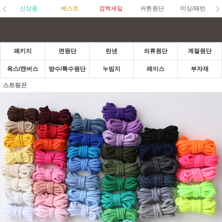
신상품
베스트
깜짝세일
커튼원단
미싱/패턴
패키지
면원단
린넨
의류원단
계절원단
옥스/캔버스
방수/특수원단
누빔지
레이스
부자재
스트링끈