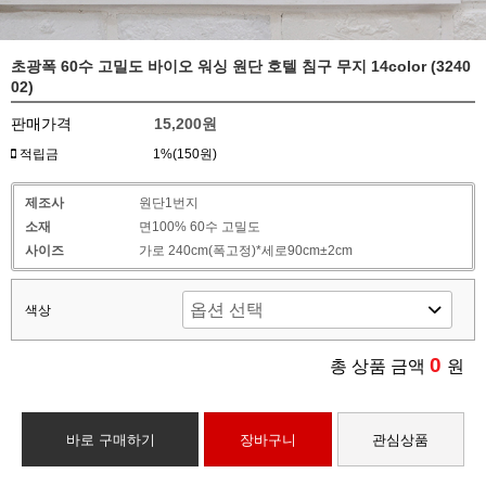
초광폭 60수 고밀도 바이오 워싱 원단 호텔 침구 무지 14color (3240
02)
판매가격
15,200원
적립금
1%(150원)
제조사
원단1번지
소재
면100% 60수 고밀도
사이즈
가로 240cm(폭고정)*세로90cm±2cm
색상
0
총 상품 금액
원
바로 구매하기
장바구니
관심상품