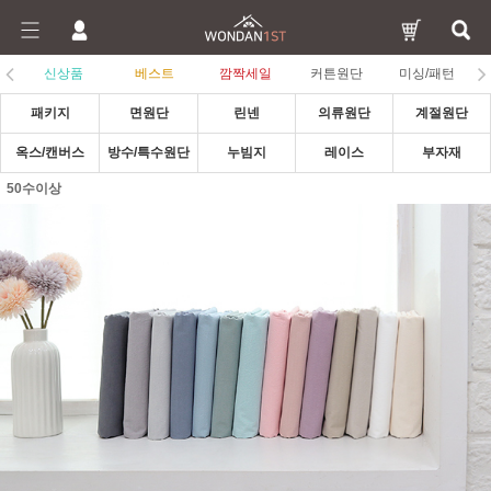
신상품
베스트
깜짝세일
커튼원단
미싱/패턴
패키지
면원단
린넨
의류원단
계절원단
옥스/캔버스
방수/특수원단
누빔지
레이스
부자재
50수이상