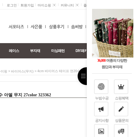
로그인
회원가입
마이쇼핑
커뮤니티
즐겨찾기 +
0
레이스
부자재
미싱패턴
DIY패키지
36,000
여종의 다양한
원단과 부자재
>
> 4cm 바이어스 테이프 면20수 아델 무지 27color 323362
파이핑
바이어스(무지)
델 무지 27color 323362
누빔수공
쇼핑혜택
공지사항
상품문의