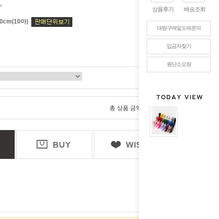
수
상품후기
배송조회
00cm(10마)
대량구매및도매문의
입금자찾기
원단소요량
0
총 상품 금액
원