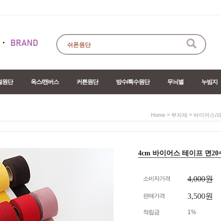
절원단
옥스/캔버스
커튼원단
방수/특수원단
무늬별
누빔지
>
>
Home
부자재
바이어스/
4cm 바이어스 테이프 면20수 아
4,000원
소비자가격
3,500원
판매가격
적립금
1%