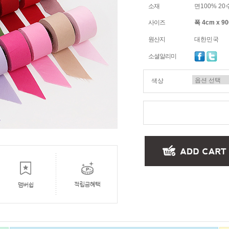
소재
면100% 20
사이즈
폭 4cm x 9
원산지
대한민국
소셜알리미
색상