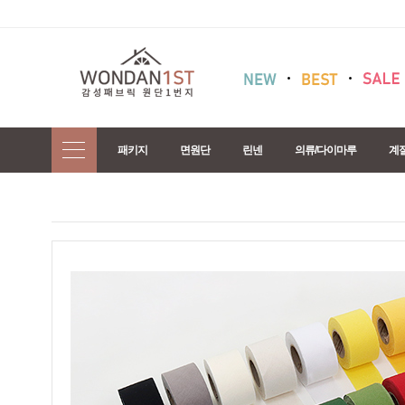
패키지
면원단
린넨
의류/다이마루
계