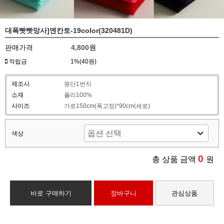
대폭빳빳망사]엔칸토-19color(320481D)
판매가격
4,800원
적립금
1%(40원)
제조사
원단1번지
소재
폴리100%
사이즈
가로150cm(폭고정)*90cm(세로)
색상
0
총 상품 금액
원
바로 구매하기
장바구니
관심상품