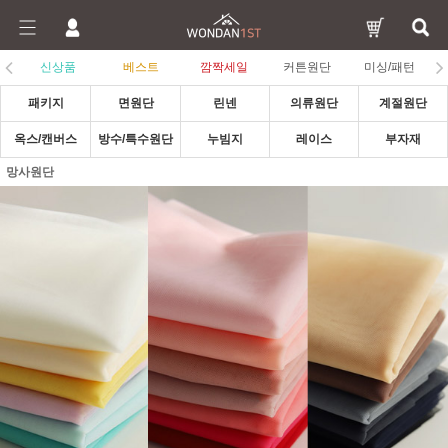
신상품
베스트
깜짝세일
커튼원단
미싱/패턴
패키지
면원단
린넨
의류원단
계절원단
옥스/캔버스
방수/특수원단
누빔지
레이스
부자재
망사원단