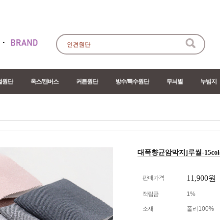
절원단
옥스/캔버스
커튼원단
방수/특수원단
무늬별
누빔지
대폭향균암막지]루씰-15color
11,900원
판매가격
적립금
1%
소재
폴리100%