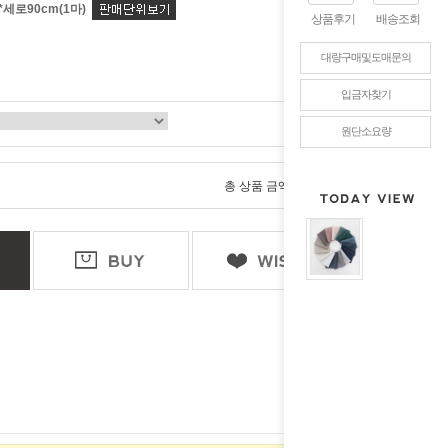
*세로90cm(1마)
상품후기
배송조회
대량구매및도매문의
입금자찾기
원단소요량
0
총 상품 금액
원