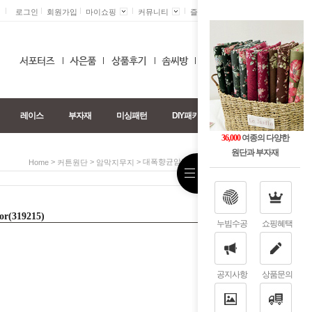
로그인
회원가입
마이쇼핑
커뮤니티
즐겨찾기 +
0
레이스
부자재
미싱패턴
DIY패키지
36,000
여종의 다양한
원단과 부자재
>
>
> 대폭향균암막지]루씰-15color(319215)
Home
커튼원단
암막지무지
(319215)
누빔수공
쇼핑혜택
공지사항
상품문의