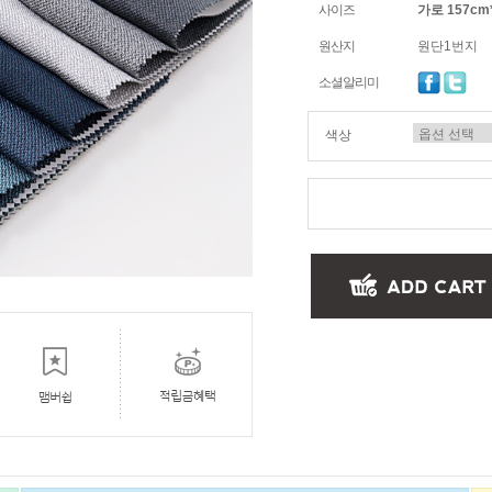
사이즈
가로 157cm
원산지
원단1번지
소셜알리미
색상