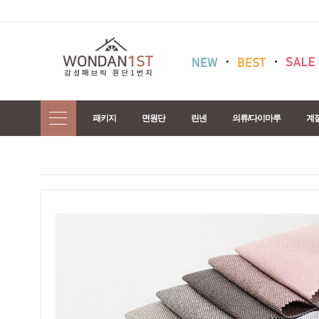
패키지
면원단
린넨
의류/다이마루
계